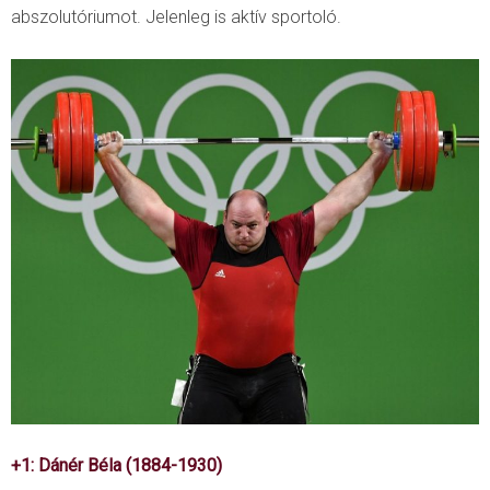
abszolutóriumot. Jelenleg is aktív sportoló.
+1: Dánér Béla (1884-1930)