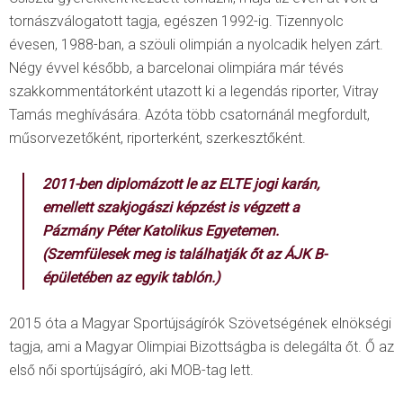
tornászválogatott tagja, egészen 1992-ig. Tizennyolc
évesen, 1988-ban, a szöuli olimpián a nyolcadik helyen zárt.
Négy évvel később, a barcelonai olimpiára már tévés
szakkommentátorként utazott ki a legendás riporter, Vitray
Tamás meghívására. Azóta több csatornánál megfordult,
műsorvezetőként, riporterként, szerkesztőként.
2011-ben diplomázott le az ELTE jogi karán,
emellett szakjogászi képzést is végzett a
Pázmány Péter Katolikus Egyetemen.
(Szemfülesek meg is találhatják őt az ÁJK B-
épületében az egyik tablón.)
2015 óta a Magyar Sportújságírók Szövetségének elnökségi
tagja, ami a Magyar Olimpiai Bizottságba is delegálta őt. Ő az
első női sportújságíró, aki MOB-tag lett.