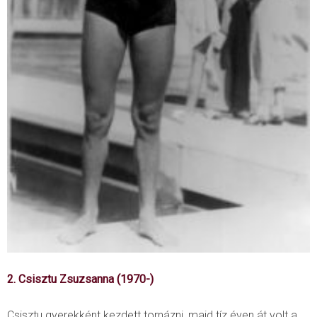
2. Csisztu Zsuzsanna (1970-)
Csisztu gyerekként kezdett tornázni, majd tíz éven át volt a