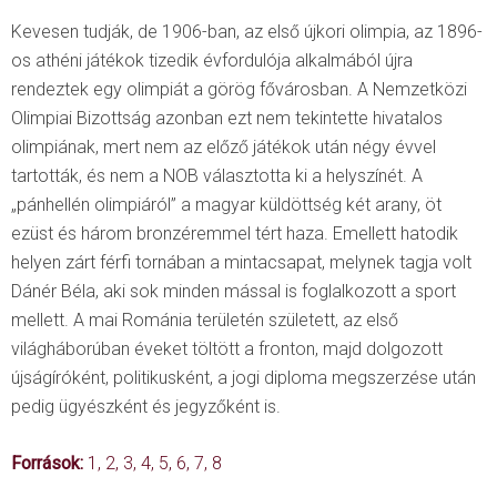
Kevesen tudják, de 1906-ban, az első újkori olimpia, az 1896-
os athéni játékok tizedik évfordulója alkalmából újra
rendeztek egy olimpiát a görög fővárosban. A Nemzetközi
Olimpiai Bizottság azonban ezt nem tekintette hivatalos
olimpiának, mert nem az előző játékok után négy évvel
tartották, és nem a NOB választotta ki a helyszínét. A
„pánhellén olimpiáról” a magyar küldöttség két arany, öt
ezüst és három bronzéremmel tért haza. Emellett hatodik
helyen zárt férfi tornában a mintacsapat, melynek tagja volt
Dánér Béla, aki sok minden mással is foglalkozott a sport
mellett. A mai Románia területén született, az első
világháborúban éveket töltött a fronton, majd dolgozott
újságíróként, politikusként, a jogi diploma megszerzése után
pedig ügyészként és jegyzőként is.
Források:
1
,
2
,
3
,
4
,
5,
6,
7
,
8