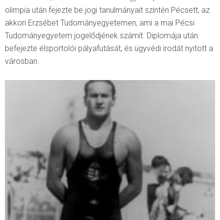
olimpia után fejezte be jogi tanulmányait szintén Pécsett, az
akkori Erzsébet Tudományegyetemen, ami a mai Pécsi
Tudományegyetem jogelődjének számít. Diplomája után
befejezte élsportolói pályafutását, és ügyvédi irodát nyitott a
városban.