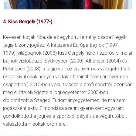
4. Kiss Gergely (1977-)
Kevesen tudják róla, de az egykori „Kemény-csapat” egyik
tagja bizony jogász. A kétszeres Európa-bajnok (1997,
1999), világbajnok (2003) Kiss Gergely háromszoros olimpiai
bajnok vízilabdázó: Sydneyben (2000), Athénben (2004) és
Pekingben (2008) is tagja volt az aranyérmes válogatottnak.
(Rajta kívül csak négyen voltak ott mindhárom aranyérmes
csapatban.) 2015-ben vonult vissza a profi sporttól, azonban
még előtte elvégezte a jogi egyetemet: 2005-ben
diplomázott a Szegedi Tudományegyetemen, de ma sem
jogászként aktív. Elmondása szerint gyerekként egyaránt
gondolkodott a jogi és a sportolói pályán, de végül utóbbit
választotta – sokak örömére.