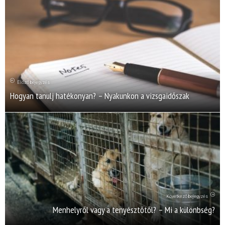
Előző bejegyzés
Hogyan tanulj hatékonyan? – Nyakunkon a vizsgaidőszak
Következő bejegyzés
Menhelyről vagy a tenyésztőtől? – Mi a különbség?