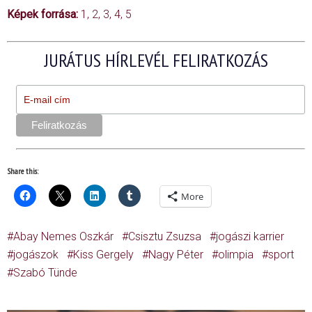
Képek forrása:
1
,
2
,
3,
4,
5
JURÁTUS HÍRLEVÉL FELIRATKOZÁS
Share this:
More
Abay Nemes Oszkár
Csisztu Zsuzsa
jogászi karrier
jogászok
Kiss Gergely
Nagy Péter
olimpia
sport
Szabó Tünde