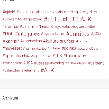
egyetem
ajánló
alapjogok
beszámoló
büntetőjog
ELTE
ELTE ÁJK
egészség
Egyetem tér
Erasmus
EU
film
filmajánló
gyakorlat
hogyan tovább
Jurátus
interjú
HÖK
jogászi karrier
JÖSz
jog
karrier
kultúra
koronavírus
külföld
külügy
művészet
politika
nemzetközi jog
oktatás
pszichológia
tudomány
sport
TDK
tapasztalat
színház
USA
utazás
verseny
történelem
vendégírás
vendégíró
ÁJK
választás
vélemény
Archívum