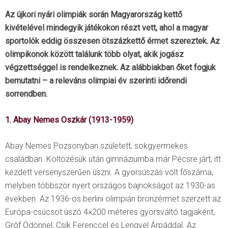
Az újkori nyári olimpiák során Magyarország kettő
kivételével mindegyik játékokon részt vett, ahol a magyar
sportolók eddig összesen ötszázkettő érmet szereztek. Az
olimpikonok között találunk több olyat, akik jogász
végzettséggel is rendelkeznek. Az alábbiakban őket fogjuk
bemutatni – a releváns olimpiai év szerinti időrendi
sorrendben.
1. Abay Nemes Oszkár (1913-1959)
Abay Nemes Pozsonyban született, sokgyermekes
családban. Költözésük után gimnáziumba már Pécsre járt, itt
kezdett versenyszerűen úszni. A gyorsúszás volt főszáma,
melyben többször nyert országos bajnokságot az 1930-as
években. Az 1936-os berlini olimpián bronzérmet szerzett az
Európa-csúcsot úszó 4×200 méteres gyorsváltó tagjaként,
Gróf Ödönnel, Csík Ferenccel és Lengyel Árpáddal. Az