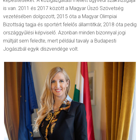
képesítéseket. A közigazgatási mellett ügyvédi szakvizsgája
is van. 2011 és 2017 között a Magyar Úszó Szövetség
vezetésében dolgozott, 2015 óta a Magyar Olimpiai
Bizottság tagja és sportért felelős államtitkár, 2018 óta pedig
országgyűlési képviselő. Azonban minden bizonnyal jogi
múltját sem feledte, mert például tavaly a Budapesti
Jogászbál egyik díszvendége volt.