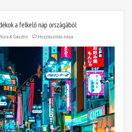
dékok a felkelő nap országából
ltúra & Gasztró
Hozzászólás írása