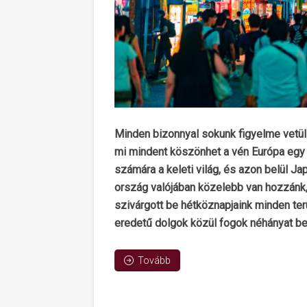
Minden bizonnyal sokunk figyelme vetül 
mi mindent köszönhet a vén Európa egy 
számára a keleti világ, és azon belül Ja
ország valójában közelebb van hozzánk,
szivárgott be hétköznapjaink minden ter
eredetű dolgok közül fogok néhányat be
Tovább