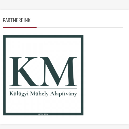
PARTNEREINK