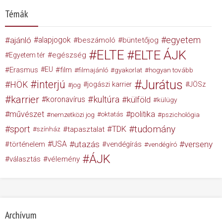
Témák
egyetem
ajánló
alapjogok
beszámoló
büntetőjog
ELTE
ELTE ÁJK
egészség
Egyetem tér
Erasmus
EU
film
filmajánló
gyakorlat
hogyan tovább
Jurátus
interjú
HÖK
jogászi karrier
JÖSz
jog
karrier
kultúra
koronavírus
külföld
külügy
művészet
politika
nemzetközi jog
oktatás
pszichológia
tudomány
sport
TDK
tapasztalat
színház
USA
utazás
verseny
történelem
vendégírás
vendégíró
ÁJK
választás
vélemény
Archívum