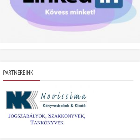
PARTNEREINK