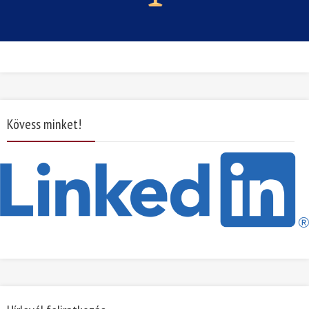
Kövess minket!