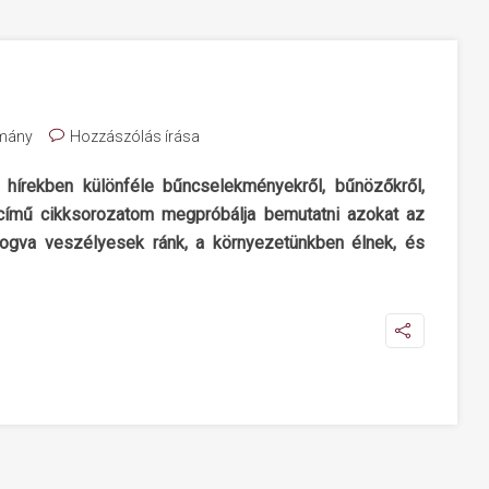
mány
Hozzászólás írása
 hírekben különféle bűncselekményekről, bűnözőkről,
című
cikksorozatom megpróbálja bemutatni azokat az
fogva veszélyesek ránk, a környezetünkben élnek
, és