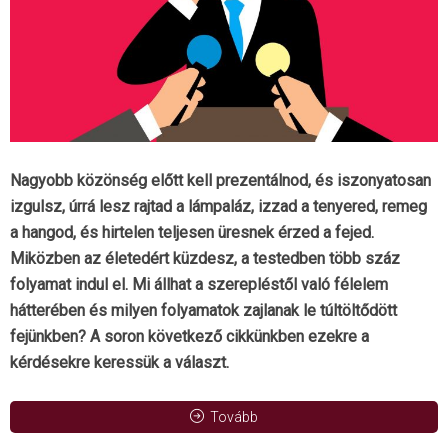
Nagyobb közönség előtt kell prezentálnod, és iszonyatosan
izgulsz, úrrá lesz rajtad a lámpaláz, izzad a tenyered, remeg
a hangod, és hirtelen teljesen üresnek érzed a fejed.
Miközben az életedért küzdesz, a testedben több száz
folyamat indul el. Mi állhat a szerepléstől való félelem
hátterében és milyen folyamatok zajlanak le túltöltődött
fejünkben? A soron következő cikkünkben ezekre a
kérdésekre keressük a választ.
Tovább