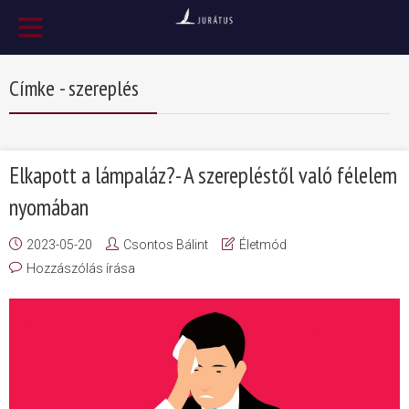
Címke - szereplés
Elkapott a lámpaláz?- A szerepléstől való félelem
nyomában
2023-05-20
Csontos Bálint
Életmód
Hozzászólás írása