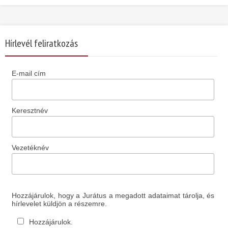
Hírlevél feliratkozás
E-mail cím
Keresztnév
Vezetéknév
Hozzájárulok, hogy a Jurátus a megadott adataimat tárolja, és
hírlevelet küldjön a részemre.
Hozzájárulok.