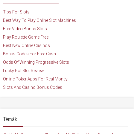
Tips For Slots
Best Way To Play Online Slot Machines
Free Video Bonus Slots
Play Roulette Game Free
Best New Online Casinos
Bonus Codes For Free Cash
Odds Of Winning Progressive Slots
Lucky Pot Slot Review
Online Poker Apps For Real Money
Slots And Casino Bonus Codes
Témák