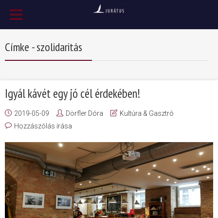
Címke - szolidaritás
Igyál kávét egy jó cél érdekében!
2019-05-09
Dörfler Dóra
Kultúra & Gasztró
Hozzászólás írása