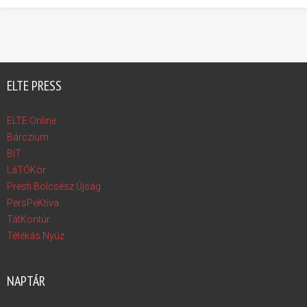
ELTE PRESS
ELTE Online
Bárczium
BIT
LáTÓKör
Presti Bölcsész Újság
PersPeKtíva
TátKontúr
Tétékás Nyúz
NAPTÁR