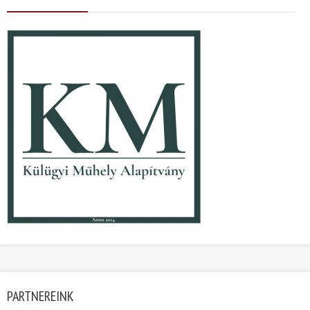
PARTNEREINK