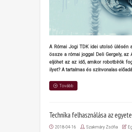
A Római Jogi TDK idei utolsó ülésén a
össze a római joggal Deli Gergely, az 
eljöhet az az idő, amikor robotbírók fo
ilyet? A tartalmas és színvonalas előa
Tovább
Technika felhasználása az egyet
2018-04-16
Szakmáry Zsófia
Eg