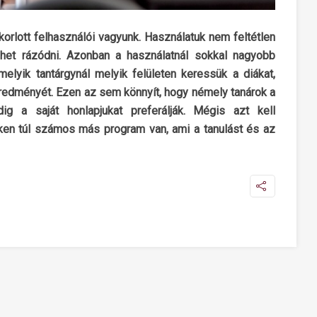
rlott felhasználói vagyunk. Használatuk nem feltétlen
ehet rázódni. Azonban a használatnál sokkal nagyobb
melyik tantárgynál melyik felületen keressük a diákat,
eredményét. Ezen az sem könnyít, hogy némely tanárok a
g a saját honlapjukat preferálják. Mégis azt kell
n túl számos más program van, ami a tanulást és az