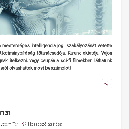
 mesterséges intelligencia jogi szabályozását vetette
Alkotmánybíróság főtanácsadója, Karunk oktatója. Vajon
gnak ítélkezni, vagy csupán a sci-fi filmekben láthatunk
dásról olvashattok most beszámolót!
emen
yetem Tér
Hozzászólás írása