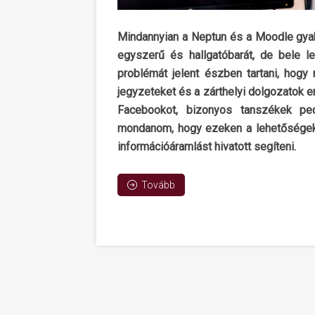
Mindannyian a Neptun és a Moodle gyako
egyszerű és hallgatóbarát, de bele l
problémát jelent észben tartani, hogy 
jegyzeteket és a zárthelyi dolgozatok 
Facebookot, bizonyos tanszékek pedi
mondanom, hogy ezeken a lehetőségeke
információáramlást hivatott segíteni.
Tovább