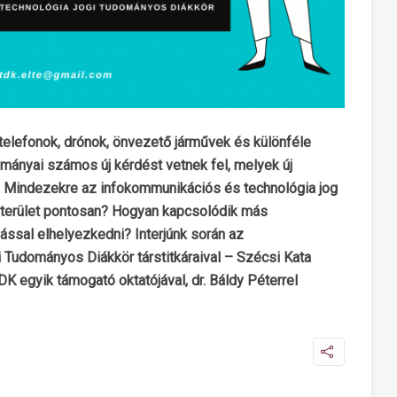
telefonok, drónok, önvezető járművek és különféle
vmányai számos új kérdést vetnek fel, melyek új
 Mindezekre az infokommunikációs és technológia jog
ogterület pontosan? Hogyan kapcsolódik más
dással elhelyezkedni? Interjúnk során az
Tudományos Diákkör társtitkáraival – Szécsi Kata
TDK egyik támogató oktatójával, dr. Báldy Péterrel