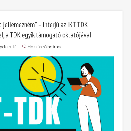
t jellemezném” – Interjú az IKT TDK
rrel, a TDK egyik támogató oktatójával
yetem Tér
Hozzászólás írása