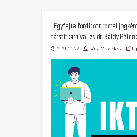
„Egyfajta fordított római jogkén
társtitkáraival és dr. Báldy Péte
2021-11-22
Bényi Mercédesz
Eg