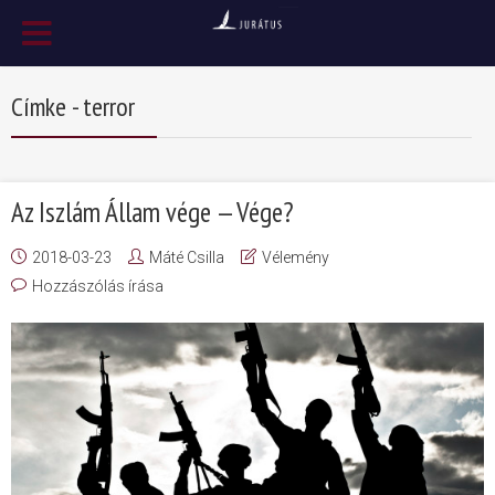
Címke - terror
Az Iszlám Állam vége — Vége?
2018-03-23
Máté Csilla
Vélemény
Hozzászólás írása