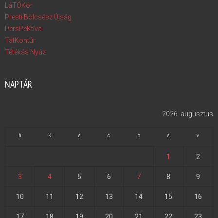
LáTÓKör
Presti Bölcsész Újság
PersPeKtíva
TátKontúr
Tétékás Nyúz
NAPTÁR
2026. augusztus
h
K
s
c
p
s
v
1
2
3
4
5
6
7
8
9
10
11
12
13
14
15
16
17
18
19
20
21
22
23