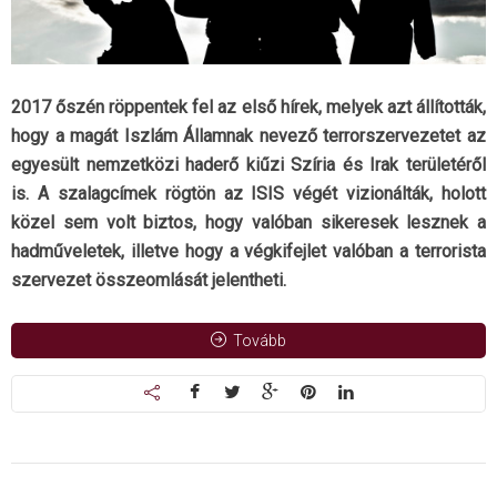
2017 őszén röppentek fel az első hírek, melyek azt állították,
hogy a magát Iszlám Államnak nevező terrorszervezetet az
egyesült nemzetközi haderő kiűzi Szíria és Irak területéről
is. A szalagcímek rögtön az ISIS végét vizionálták, holott
közel sem volt biztos, hogy valóban sikeresek lesznek a
hadműveletek, illetve hogy a végkifejlet valóban a terrorista
szervezet összeomlását jelentheti.
Tovább