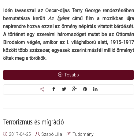
Idén tavasszal az Oscar-díjas Terry George rendezésében
bemutatásra került
Az Ígéret
című film a mozikban újra
napirendre hozva ezzel az örmény népirtás vitatott kérdését.
A történet egy szerelmi háromszöget mutat be az Ottomán
Birodalom végén, amikor az I. világháború alatt, 1915-1917
között több százezer, egyesek szerint másfél millió örményt
öltek meg a törökök.
Tovább
Terrorizmus és migráció
2017-04-25
Szabó Lilla
Tudomány