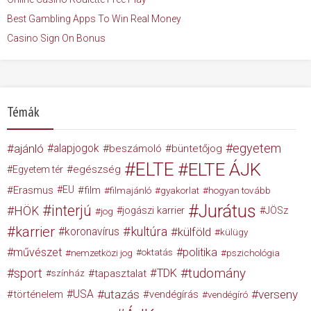
Best Gambling Apps To Win Real Money
Casino Sign On Bonus
Témák
egyetem
ajánló
alapjogok
beszámoló
büntetőjog
ELTE
ELTE ÁJK
egészség
Egyetem tér
Erasmus
EU
film
filmajánló
gyakorlat
hogyan tovább
Jurátus
interjú
HÖK
jogászi karrier
JÖSz
jog
karrier
kultúra
koronavírus
külföld
külügy
művészet
politika
nemzetközi jog
oktatás
pszichológia
tudomány
sport
TDK
tapasztalat
színház
USA
utazás
verseny
történelem
vendégírás
vendégíró