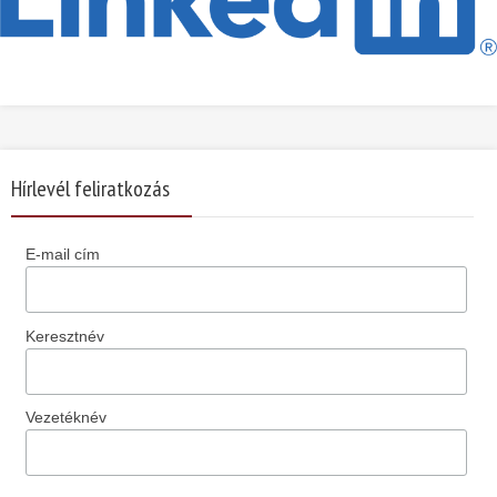
Hírlevél feliratkozás
E-mail cím
Keresztnév
Vezetéknév