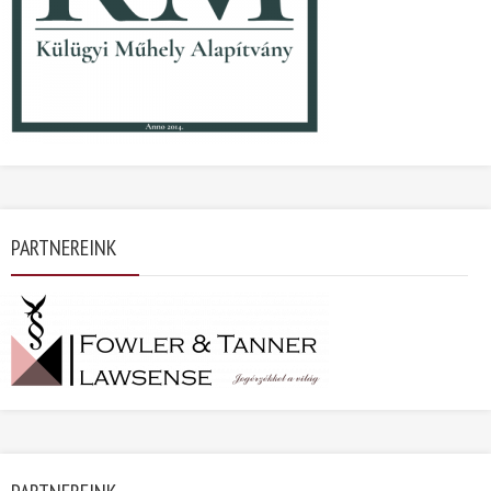
PARTNEREINK