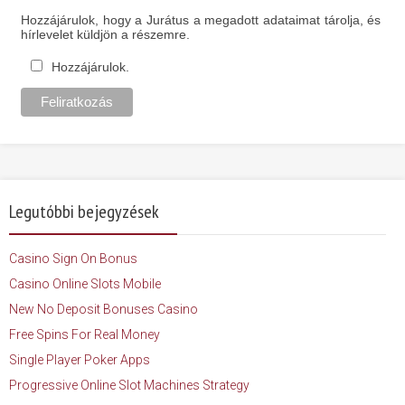
Hozzájárulok, hogy a Jurátus a megadott adataimat tárolja, és
hírlevelet küldjön a részemre.
Hozzájárulok.
Legutóbbi bejegyzések
Casino Sign On Bonus
Casino Online Slots Mobile
New No Deposit Bonuses Casino
Free Spins For Real Money
Single Player Poker Apps
Progressive Online Slot Machines Strategy