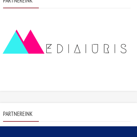
PARTNEREINK
PARTNEREINK