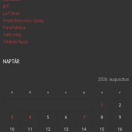
BIT
LáTÓKör
Presti Bölcsész Újság
PersPeKtíva
TátKontúr
Tétékás Nyúz
NAPTÁR
2026. augusztus
h
K
s
c
p
s
v
1
2
3
4
5
6
7
8
9
10
11
12
13
14
15
16