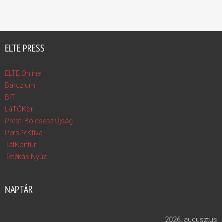
ELTE PRESS
ELTE Online
Bárczium
BIT
LáTÓKör
Presti Bölcsész Újság
PersPeKtíva
TátKontúr
Tétékás Nyúz
NAPTÁR
2026. augusztus