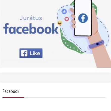
Facebook