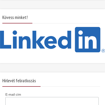
Kövess minket!
Hírlevél feliratkozás
E-mail cím