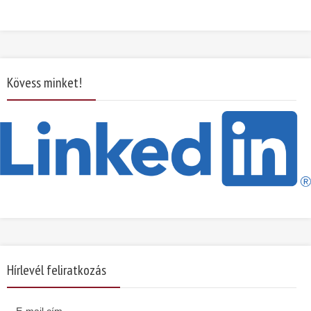
Kövess minket!
Hírlevél feliratkozás