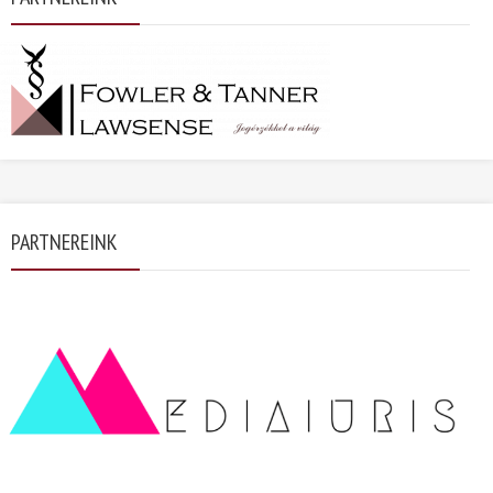
PARTNEREINK