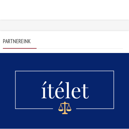
PARTNEREINK