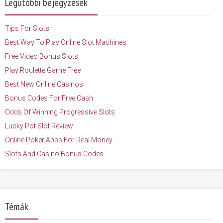
Legutóbbi bejegyzések
Tips For Slots
Best Way To Play Online Slot Machines
Free Video Bonus Slots
Play Roulette Game Free
Best New Online Casinos
Bonus Codes For Free Cash
Odds Of Winning Progressive Slots
Lucky Pot Slot Review
Online Poker Apps For Real Money
Slots And Casino Bonus Codes
Témák