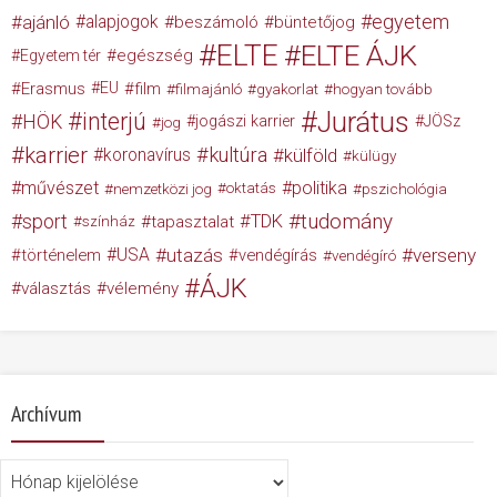
egyetem
ajánló
alapjogok
beszámoló
büntetőjog
ELTE
ELTE ÁJK
egészség
Egyetem tér
Erasmus
EU
film
filmajánló
gyakorlat
hogyan tovább
Jurátus
interjú
HÖK
jogászi karrier
JÖSz
jog
karrier
kultúra
koronavírus
külföld
külügy
művészet
politika
nemzetközi jog
oktatás
pszichológia
tudomány
sport
TDK
tapasztalat
színház
USA
utazás
verseny
történelem
vendégírás
vendégíró
ÁJK
választás
vélemény
Archívum
Archívum