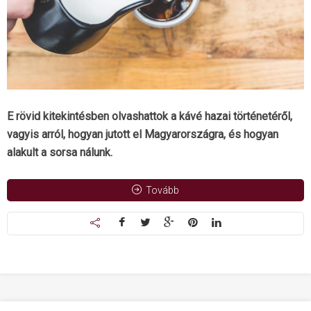
E rövid kitekintésben olvashattok a kávé hazai történetéről,
vagyis arról, hogyan jutott el Magyarországra, és hogyan
alakult a sorsa nálunk.
Tovább