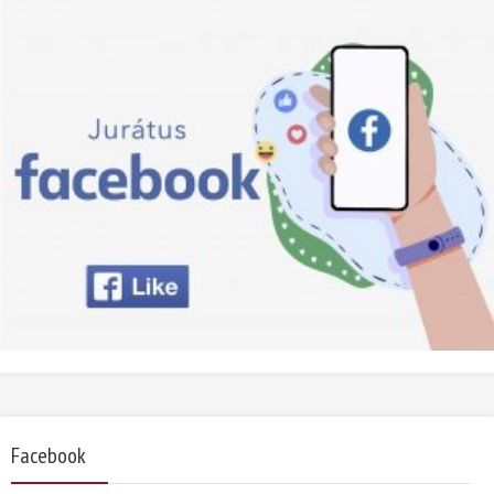
Facebook