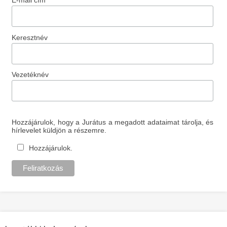
E-mail cím
Keresztnév
Vezetéknév
Hozzájárulok, hogy a Jurátus a megadott adataimat tárolja, és
hírlevelet küldjön a részemre.
Hozzájárulok.