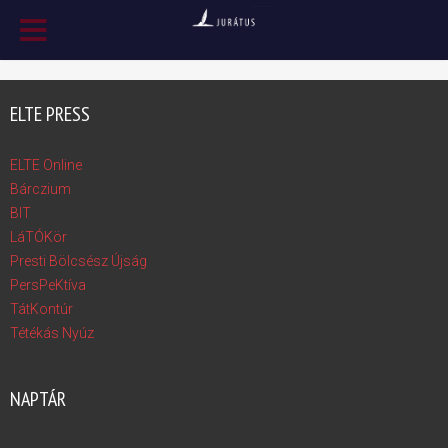
ELTE PRESS
ELTE Online
Bárczium
BIT
LáTÓKör
Presti Bölcsész Újság
PersPeKtíva
TátKontúr
Tétékás Nyúz
NAPTÁR