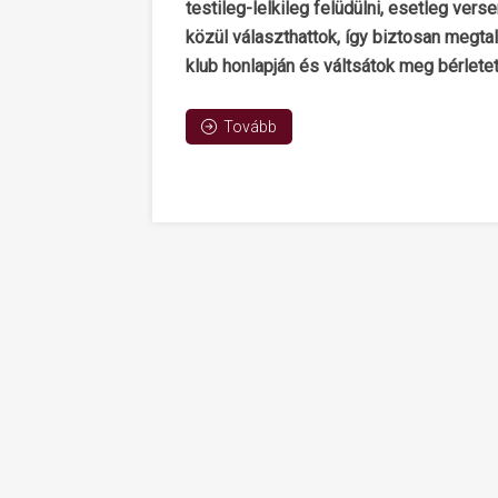
testileg-lelkileg felüdülni, esetleg ver
közül választhattok, így biztosan megt
klub honlapján és váltsátok meg bérletet
Tovább