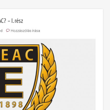
C? – I. rész
ód
Hozzászólás írása