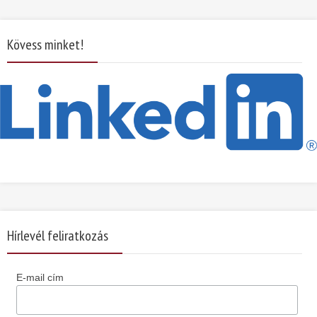
Kövess minket!
Hírlevél feliratkozás
E-mail cím