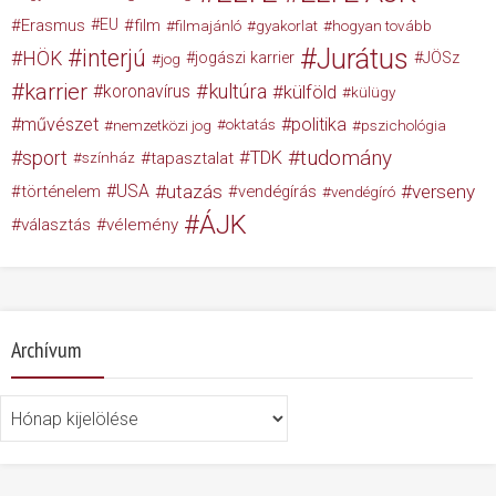
Erasmus
EU
film
filmajánló
gyakorlat
hogyan tovább
Jurátus
interjú
HÖK
jogászi karrier
JÖSz
jog
karrier
kultúra
koronavírus
külföld
külügy
művészet
politika
nemzetközi jog
oktatás
pszichológia
tudomány
sport
TDK
tapasztalat
színház
USA
utazás
verseny
történelem
vendégírás
vendégíró
ÁJK
választás
vélemény
Archívum
Archívum