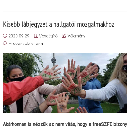
Kisebb lábjegyzet a hallgatói mozgalmakhoz
2020-09-29
Vendégíró
Vélemény
Hozzászólás írása
Akárhonnan is nézzük az nem vitás, hogy a freeSZFE bizony