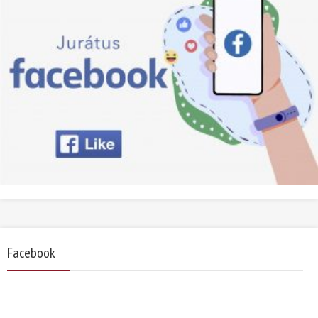
Facebook