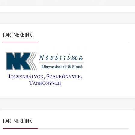
PARTNEREINK
PARTNEREINK