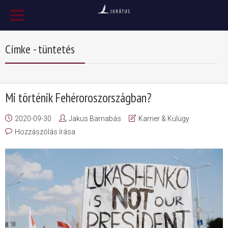
Címke - tüntetés
Mi történik Fehéroroszországban?
2020-09-30
Jakus Barnabás
Karrier & Külügy
Hozzászólás írása