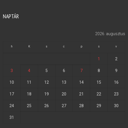
NAPTÁR
2026. augusztus
h
K
s
c
p
s
v
1
2
3
4
5
6
7
8
9
10
11
12
13
14
15
16
17
18
19
20
21
22
23
24
25
26
27
28
29
30
31