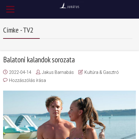
Címke - TV2
Balatoni kalandok sorozata
2022-04-14
Jakus Barnabás
Kultúra & Gasztró
Hozzászólás írása