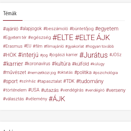
Témák
egyetem
ajánló
alapjogok
beszámoló
büntetőjog
ELTE
ELTE ÁJK
egészség
Egyetem tér
Erasmus
EU
film
filmajánló
gyakorlat
hogyan tovább
Jurátus
interjú
HÖK
jogászi karrier
JÖSz
jog
karrier
kultúra
koronavírus
külföld
külügy
művészet
politika
nemzetközi jog
oktatás
pszichológia
tudomány
sport
TDK
tapasztalat
színház
USA
utazás
verseny
történelem
vendégírás
vendégíró
ÁJK
választás
vélemény