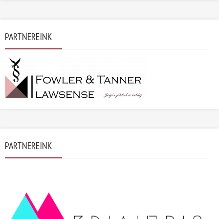
PARTNEREINK
PARTNEREINK