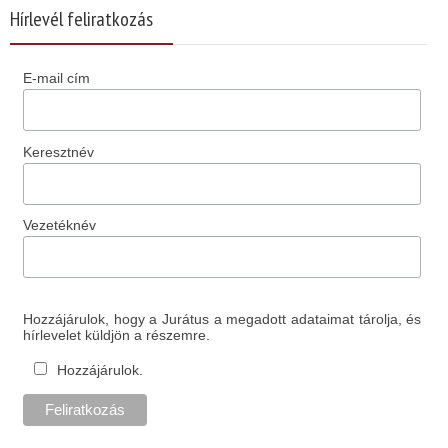
Hírlevél feliratkozás
E-mail cím
Keresztnév
Vezetéknév
Hozzájárulok, hogy a Jurátus a megadott adataimat tárolja, és
hírlevelet küldjön a részemre.
Hozzájárulok.