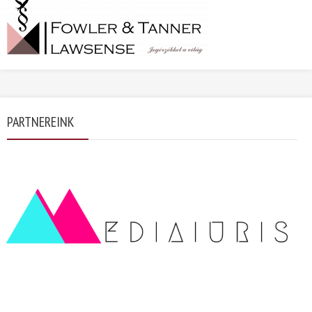
PARTNEREINK