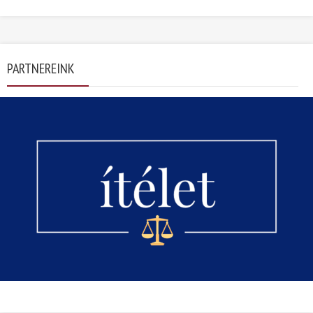
PARTNEREINK