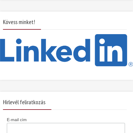
Kövess minket!
Hírlevél feliratkozás
E-mail cím