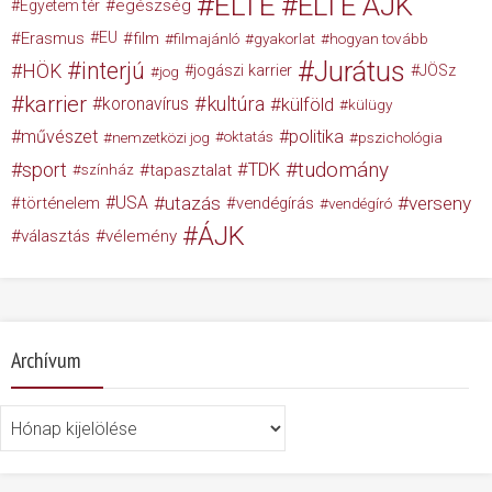
ELTE
ELTE ÁJK
egészség
Egyetem tér
Erasmus
EU
film
filmajánló
gyakorlat
hogyan tovább
Jurátus
interjú
HÖK
jogászi karrier
JÖSz
jog
karrier
kultúra
koronavírus
külföld
külügy
művészet
politika
nemzetközi jog
oktatás
pszichológia
tudomány
sport
TDK
tapasztalat
színház
USA
utazás
verseny
történelem
vendégírás
vendégíró
ÁJK
választás
vélemény
Archívum
Archívum