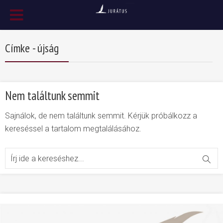
Címke - újság
Nem találtunk semmit
Sajnálok, de nem találtunk semmit. Kérjük próbálkozz a
kereséssel a tartalom megtalálásához.
Search