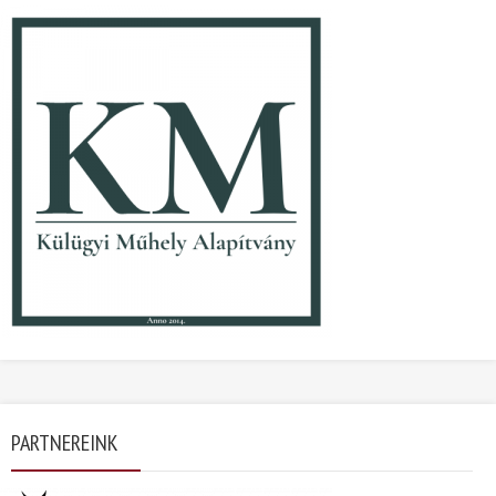
PARTNEREINK