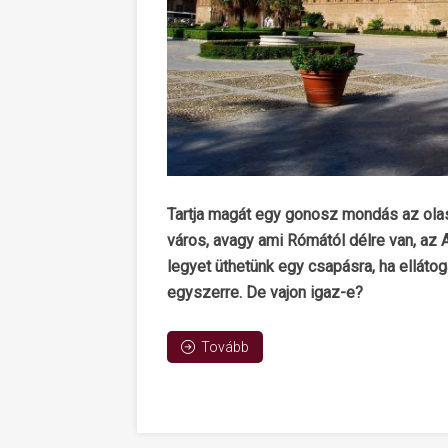
Tartja magát egy gonosz mondás az olas
város, avagy ami Rómától délre van, az A
legyet üthetünk egy csapásra, ha ellátog
egyszerre. De vajon igaz-e?
Tovább