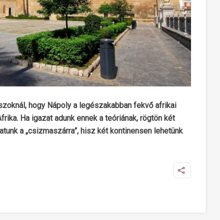
zoknál, hogy Nápoly a legészakabban fekvő afrikai
frika. Ha igazat adunk ennek a teóriának, rögtön két
atunk a „csizmaszárra”, hisz két kontinensen lehetünk