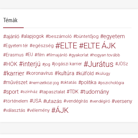
Témák
egyetem
ajánló
alapjogok
beszámoló
büntetőjog
ELTE
ELTE ÁJK
egészség
Egyetem tér
Erasmus
EU
film
filmajánló
gyakorlat
hogyan tovább
Jurátus
interjú
HÖK
jogászi karrier
JÖSz
jog
karrier
kultúra
koronavírus
külföld
külügy
művészet
politika
nemzetközi jog
oktatás
pszichológia
tudomány
sport
TDK
tapasztalat
színház
USA
utazás
verseny
történelem
vendégírás
vendégíró
ÁJK
választás
vélemény