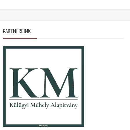
PARTNEREINK