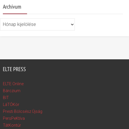
Archívum
Archívum
ELTE PRESS
ELTE Online
Bárczium
BIT
LáTÓKör
Presti Bölcsész Újság
PersPeKtíva
TátKontúr