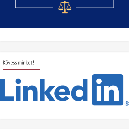
Kövess minket!