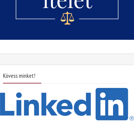
Kövess minket!