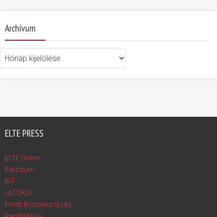
Archívum
Archívum
ELTE PRESS
ELTE Online
Bárczium
BIT
LáTÓKör
Presti Bölcsész Újság
PersPeKtíva