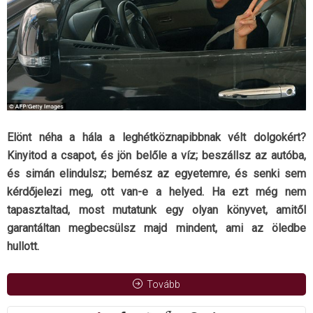
Elönt néha a hála a leghétköznapibbnak vélt dolgokért?
Kinyitod a csapot, és jön belőle a víz; beszállsz az autóba,
és simán elindulsz; bemész az egyetemre, és senki sem
kérdőjelezi meg, ott van-e a helyed. Ha ezt még nem
tapasztaltad, most mutatunk egy olyan könyvet, amitől
garantáltan megbecsülsz majd mindent, ami az öledbe
hullott.
Tovább