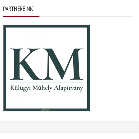
PARTNEREINK