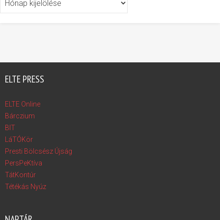
ELTE PRESS
ELTE Online
Bárczium
BIT
LáTÓKör
Presti Bölcsész Újság
PersPeKtíva
TátKontúr
Tétékás Nyúz
NAPTÁR