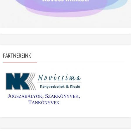
PARTNEREINK