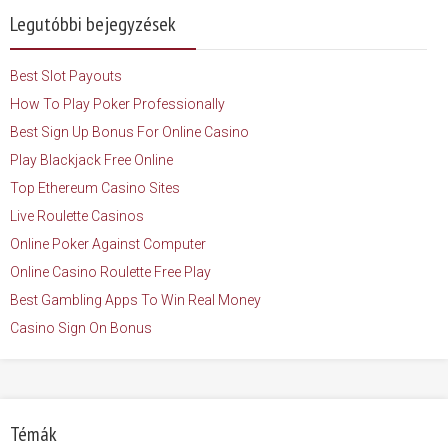
Legutóbbi bejegyzések
Best Slot Payouts
How To Play Poker Professionally
Best Sign Up Bonus For Online Casino
Play Blackjack Free Online
Top Ethereum Casino Sites
Live Roulette Casinos
Online Poker Against Computer
Online Casino Roulette Free Play
Best Gambling Apps To Win Real Money
Casino Sign On Bonus
Témák