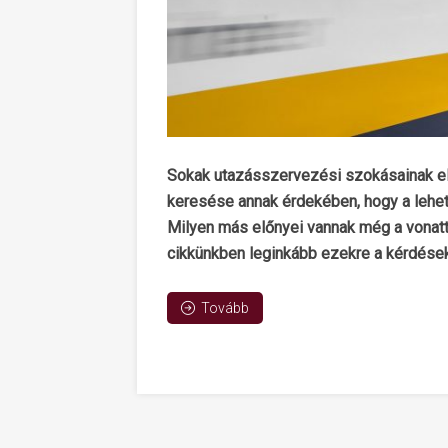
Sokak utazásszervezési szokásainak el
keresése annak érdekében, hogy a lehe
Milyen más előnyei vannak még a vonat
cikkünkben leginkább ezekre a kérdések
Tovább