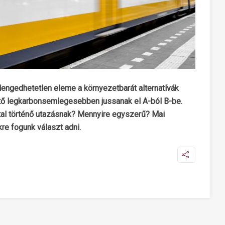
engedhetetlen eleme a környezetbarát alternatívák
tő legkarbonsemlegesebben jussanak el A-ból B-be.
tal történő utazásnak? Mennyire egyszerű? Mai
re fogunk választ adni.