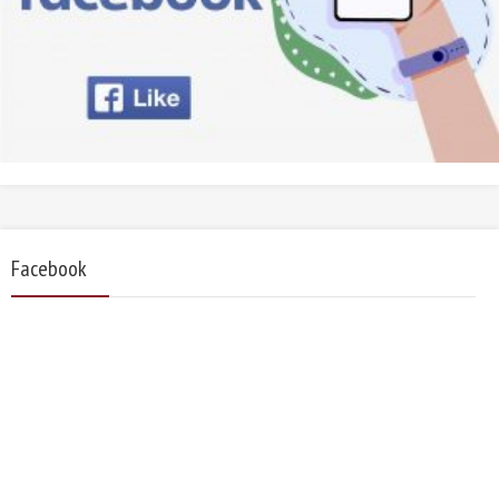
Facebook