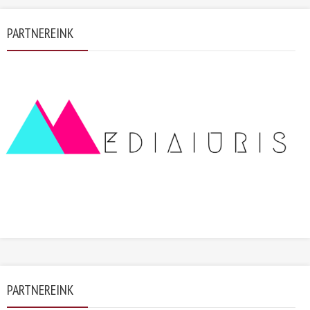
PARTNEREINK
PARTNEREINK