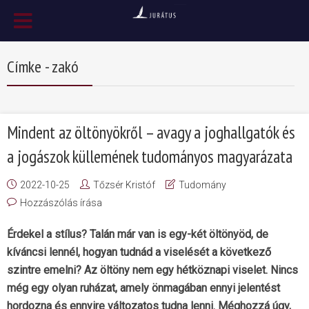
Címke - zakó
Mindent az öltönyökről – avagy a joghallgatók és
a jogászok küllemének tudományos magyarázata
2022-10-25
Tőzsér Kristóf
Tudomány
Hozzászólás írása
Érdekel a stílus? Talán már van is egy-két öltönyöd, de
kíváncsi lennél, hogyan tudnád a viselését a következő
szintre emelni? Az öltöny nem egy hétköznapi viselet. Nincs
még egy olyan ruházat, amely önmagában ennyi jelentést
hordozna és ennyire változatos tudna lenni. Méghozzá úgy,