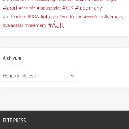
tudomány
sport
TDK
tapasztalat
színház
USA
utazás
verseny
történelem
vendégírás
vendégíró
ÁJK
választás
vélemény
Archívum
Archívum
ELTE PRESS