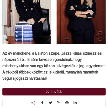
Az év manökene, a Balaton szépe, Jászai-díjas színész és
népszerű író… Elsőre kevesen gondolnák, hogy
mindannyiukban van egy közös: elvégezték a jogi egyetemet.
A cikkből többek között az is kiderül, mennyien maradtak
végül a jogászi hivatásnál!
Tovább