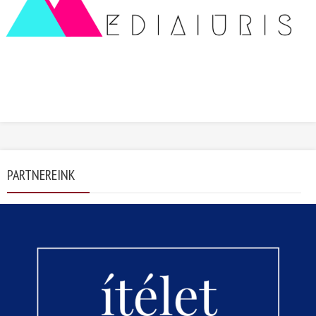
PARTNEREINK