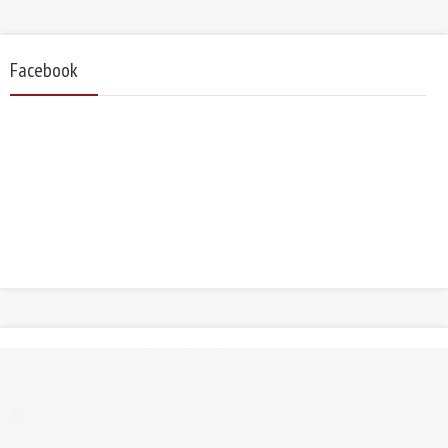
Facebook