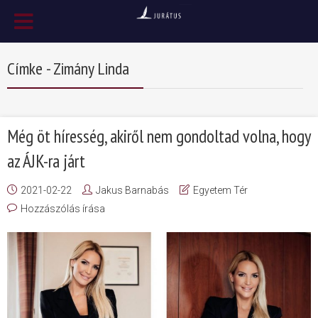
Címke - Zimány Linda
Még öt híresség, akiről nem gondoltad volna, hogy
az ÁJK-ra járt
2021-02-22
Jakus Barnabás
Egyetem Tér
Hozzászólás írása