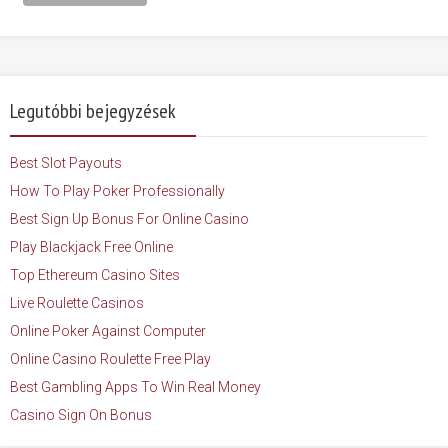
Legutóbbi bejegyzések
Best Slot Payouts
How To Play Poker Professionally
Best Sign Up Bonus For Online Casino
Play Blackjack Free Online
Top Ethereum Casino Sites
Live Roulette Casinos
Online Poker Against Computer
Online Casino Roulette Free Play
Best Gambling Apps To Win Real Money
Casino Sign On Bonus