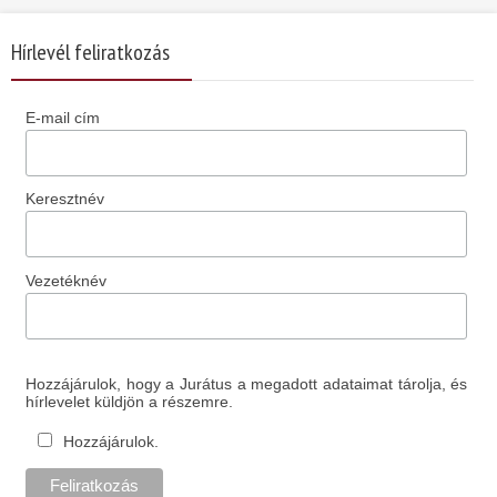
Hírlevél feliratkozás
E-mail cím
Keresztnév
Vezetéknév
Hozzájárulok, hogy a Jurátus a megadott adataimat tárolja, és
hírlevelet küldjön a részemre.
Hozzájárulok.