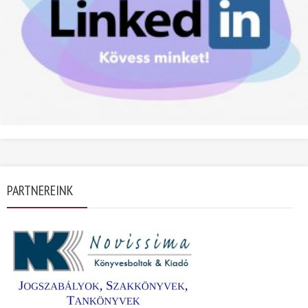
PARTNEREINK