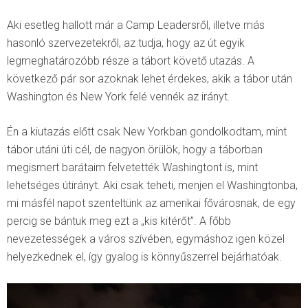
Aki esetleg hallott már a Camp Leadersről, illetve más
hasonló szervezetekről, az tudja, hogy az út egyik
legmeghatározóbb része a tábort követő utazás. A
következő pár sor azoknak lehet érdekes, akik a tábor után
Washington és New York felé vennék az irányt.
Én a kiutazás előtt csak New Yorkban gondolkodtam, mint
tábor utáni úti cél, de nagyon örülök, hogy a táborban
megismert barátaim felvetették Washingtont is, mint
lehetséges útirányt. Aki csak teheti, menjen el Washingtonba,
mi másfél napot szenteltünk az amerikai fővárosnak, de egy
percig se bántuk meg ezt a „kis kitérőt”. A főbb
nevezetességek a város szívében, egymáshoz igen közel
helyezkednek el, így gyalog is könnyűszerrel bejárhatóak.