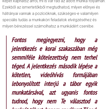
képet kaphatsz arról, mi is vár rád az adott munka folyamán.
Ezekből az ismertetőkből megtudhatod, milyen előnyei és
hátrányai vannak a pozícióknak, szükséges-e valamilyen
speciális tudás a munkaköri feladatok elvégzéséhez és
milyen bérezéssel számolhatsz a munkádért cserébe.
Fontos megjegyezni, hogy a
jelentkezés e korai szakaszában még
semmiféle kötelezettség nem terhel
téged. A jelentkezés második lépése a
kötetlen, videóhívás formájában
lebonyolított interjú a tábor egyik
munkatársával, azt ugyanis fontos
tudnod, hogy nem Te választod a