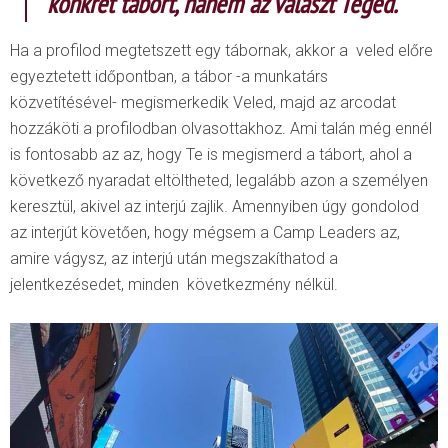
konkrét tábort, hanem az választ Téged.
Ha a profilod megtetszett egy tábornak, akkor a veled előre
egyeztetett időpontban, a tábor -a munkatárs
közvetítésével- megismerkedik Veled, majd az arcodat
hozzáköti a profilodban olvasottakhoz. Ami talán még ennél
is fontosabb az az, hogy Te is megismerd a tábort, ahol a
következő nyaradat eltöltheted, legalább azon a személyen
keresztül, akivel az interjú zajlik. Amennyiben úgy gondolod
az interjút követően, hogy mégsem a Camp Leaders az,
amire vágysz, az interjú után megszakíthatod a
jelentkezésedet, minden következmény nélkül.