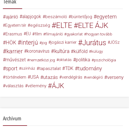
Témák
egyetem
ajánló
alapjogok
beszámoló
büntetőjog
ELTE
ELTE ÁJK
egészség
Egyetem tér
Erasmus
EU
film
filmajánló
gyakorlat
hogyan tovább
Jurátus
interjú
HÖK
jogászi karrier
JÖSz
jog
karrier
kultúra
koronavírus
külföld
külügy
művészet
politika
nemzetközi jog
oktatás
pszichológia
tudomány
sport
TDK
tapasztalat
színház
USA
utazás
verseny
történelem
vendégírás
vendégíró
ÁJK
választás
vélemény
Archívum