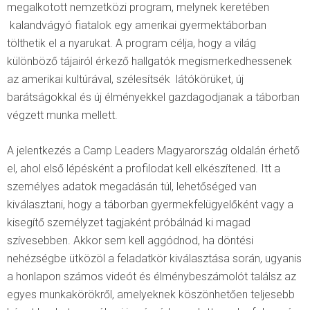
megalkotott nemzetközi program, melynek keretében
kalandvágyó fiatalok egy amerikai gyermektáborban
tölthetik el a nyarukat. A program célja, hogy a világ
különböző tájairól érkező hallgatók megismerkedhessenek
az amerikai kultúrával, szélesítsék látókörüket, új
barátságokkal és új élményekkel gazdagodjanak a táborban
végzett munka mellett.
A jelentkezés a Camp Leaders Magyarország oldalán érhető
el, ahol első lépésként a profilodat kell elkészítened. Itt a
személyes adatok megadásán túl, lehetőséged van
kiválasztani, hogy a táborban gyermekfelügyelőként vagy a
kisegítő személyzet tagjaként próbálnád ki magad
szívesebben. Akkor sem kell aggódnod, ha döntési
nehézségbe ütközöl a feladatkör kiválasztása során, ugyanis
a honlapon számos videót és élménybeszámolót találsz az
egyes munkakörökről, amelyeknek köszönhetően teljesebb