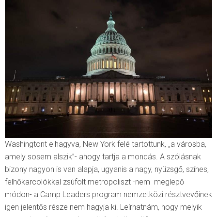
Washingtont elhagyva, New York felé tartottunk, „a városba,
amely sosem alszik”- ahogy tartja a mondás. A szólásnak
bizony nagyon is van alapja, ugyanis a nagy, nyüzsgő, színes,
felhőkarcolókkal zsúfolt metropoliszt -nem meglepő
módon- a Camp Leaders program nemzetközi résztvevőinek
igen jelentős része nem hagyja ki. Leírhatnám, hogy melyik