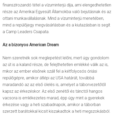
finanszírozandó tétel a vízuminterjú díja, ami elengedhetetlen
része az Amerikai Egyesült Államokba való bejutásnak és az
ottani munkavállalásnak. Mind a vízuminterjú menetében,
mind a repülőjegy megvásárlásban és a kiutazásban is segít
a Camp Leaders Csapata.
Az a bizonyos American Dream
Nem szeretnék sok meglepetést lelőni, mert úgy gondolom
az út is a kaland része, de felejthetetlen emlékké válik az is,
mikor az ember elsőnek száll fel a kétfolyosós óriási
repülőgépre, amikor átlépi az USA határát, továbbá
maradandó az az első ölelés is, amelyet a táborvezetőtől
kapsz az érkezéskor. Az első zenétől és tánctól hangos
vacsora is emlékezetes marad, épp úgy mint a gyerekek
érkezése vagy a heti szabadnapok, amikor a táborban
szerzett barátokkal kicsit kiszakadtok a heti megszokásból.