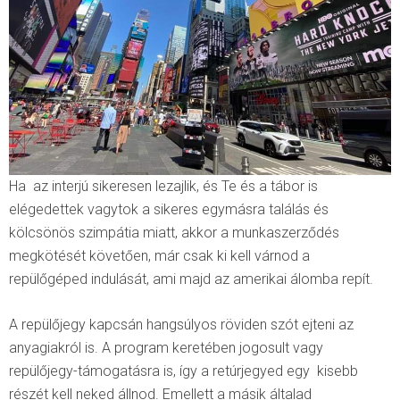
Ha az interjú sikeresen lezajlik, és Te és a tábor is
elégedettek vagytok a sikeres egymásra találás és
kölcsönös szimpátia miatt, akkor a munkaszerződés
megkötését követően, már csak ki kell várnod a
repülőgéped indulását, ami majd az amerikai álomba repít.
A repülőjegy kapcsán hangsúlyos röviden szót ejteni az
anyagiakról is. A program keretében jogosult vagy
repülőjegy-támogatásra is, így a retúrjegyed egy kisebb
részét kell neked állnod. Emellett a másik általad