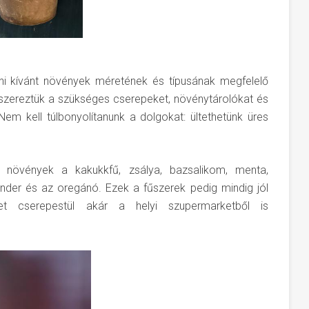
ni kívánt növények méretének és típusának megfelelő
eszereztük a szükséges cserepeket, növénytárolókat és
! Nem kell túlbonyolítanunk a dolgokat: ültethetünk üres
ő növények a kakukkfű, zsálya, bazsalikom, menta,
iander és az oregánó. Ezek a fűszerek pedig mindig jól
et cserepestül akár a helyi szupermarketből is