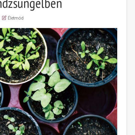
ondzsungelben
Életmód