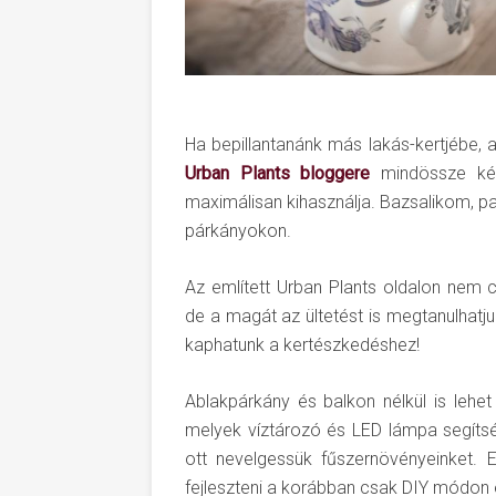
Ha bepillantanánk más lakás-kertjébe, 
Urban Plants bloggere
mindössze két
maximálisan kihasználja. Bazsalikom, pa
párkányokon.
Az említett Urban Plants oldalon nem 
de a magát az ültetést is megtanulhatjuk
kaphatunk a kertészkedéshez!
Ablakpárkány és balkon nélkül is lehet
melyek víztározó és LED lámpa segítsé
ott nevelgessük fűszernövényeinket.
fejleszteni a korábban csak DIY módon el