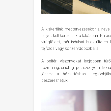
A kiskertünk megtervezésekor a nevel
helyet kell keresnünk a lakásban. Ha b
virágföldet, már indulhat is az ültetés
tejfölös vagy konzervdobozba is.
A beltéri viszonyokat legjobban tűr
rozmaring, snidling, petrezselyem, kor
jönnek a háztartásban. Legtöbbjük
beszerezhetjük.