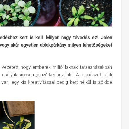
edéshez kert is kell. Milyen nagy tévedés ez! Jelen
vagy akár egyetlen ablakpárkány milyen lehetőségeket
vezetett, hogy emberek milliói laknak társasházakban
esélyük sincsen „igazi” kerthez jutni. A természet iránti
n, egy kis kreativitással pedig kert nélkül is zölddé