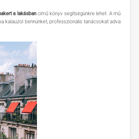
akert a lakásban
című könyv segítségünkre lehet. A mű
ába kalauzol bennünket, professzionális tanácsokat adva