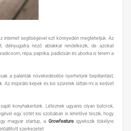
az internet segítségével ezt könnyedén megtehetjük. Az
, délnyugatra néző ablakkal rendelkezik, de azokat
radicsom, répa, paprika, padlizsán és uborka is terem a
csak a palánták növekedésébe nyerhetünk bepillantást,
. Az inspiráló képek és kis szüretek láttán mi is kedvet
 saját konyhakertünk. Léteznek ugyanis olyan bútorok,
gével egy sötét kis szobában is lehetővé teszik, hogy
 Egy magyar startup, a
Growfeature
igyekszik tökélyre
őállított szerkezetet.