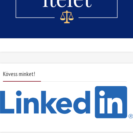
Kövess minket!