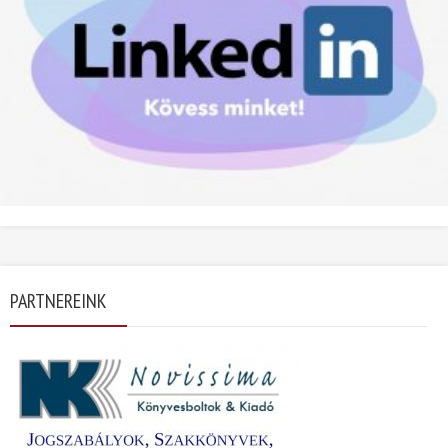
PARTNEREINK