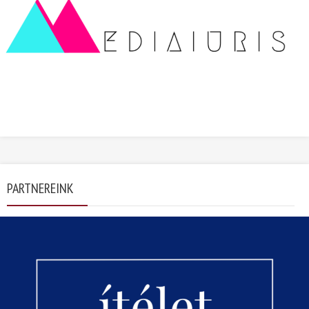
PARTNEREINK