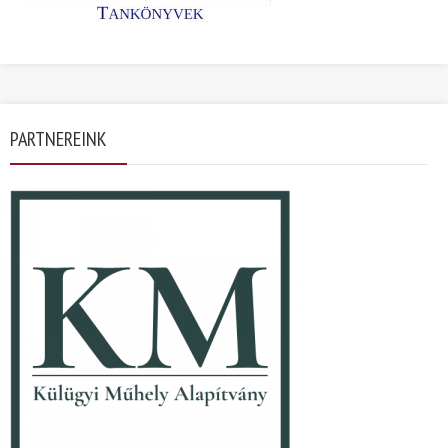
PARTNEREINK