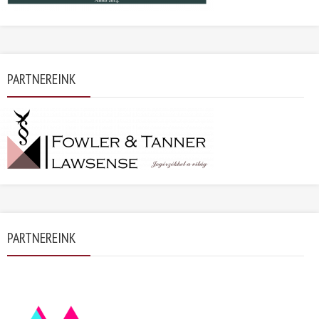
PARTNEREINK
PARTNEREINK