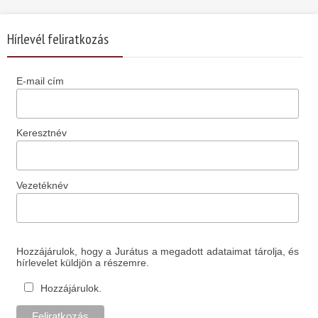
Hírlevél feliratkozás
E-mail cím
Keresztnév
Vezetéknév
Hozzájárulok, hogy a Jurátus a megadott adataimat tárolja, és
hírlevelet küldjön a részemre.
Hozzájárulok.