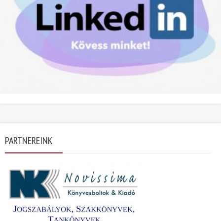
PARTNEREINK