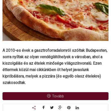
A 2010-es évek a gasztroforradalomról szóltak Budapesten,
sorra nyíltak az olyan vendéglátóhelyek a városban, ahol a
kiszolgálás és az ételek minősége világszínvonalú. Ezen
éttermek közül mai cikkünkben öt helyet javaslunk
kipróbálásra, melyek a pizzára (és egyéb olasz ételekre)
szakosodtak.
Tovább