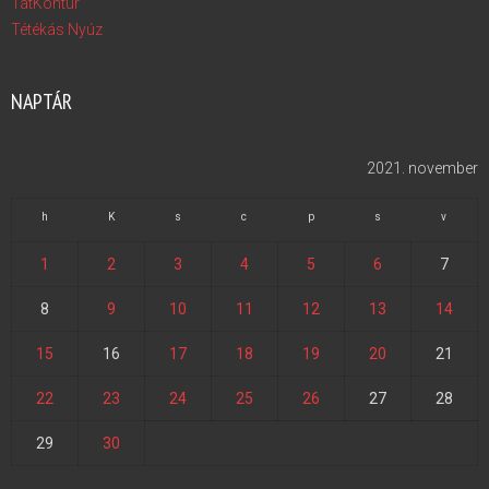
TátKontúr
Tétékás Nyúz
NAPTÁR
2021. november
h
K
s
c
p
s
v
1
2
3
4
5
6
7
8
9
10
11
12
13
14
15
16
17
18
19
20
21
22
23
24
25
26
27
28
29
30