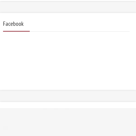
Facebook