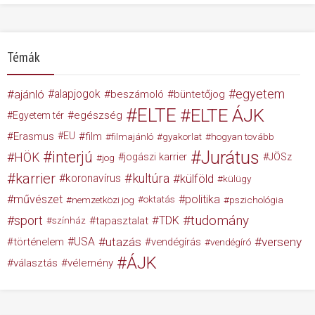
Témák
egyetem
ajánló
alapjogok
beszámoló
büntetőjog
ELTE
ELTE ÁJK
egészség
Egyetem tér
Erasmus
EU
film
filmajánló
gyakorlat
hogyan tovább
Jurátus
interjú
HÖK
jogászi karrier
JÖSz
jog
karrier
kultúra
koronavírus
külföld
külügy
művészet
politika
nemzetközi jog
oktatás
pszichológia
tudomány
sport
TDK
tapasztalat
színház
USA
utazás
verseny
történelem
vendégírás
vendégíró
ÁJK
választás
vélemény