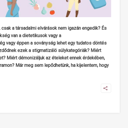
 csak a társadalmi elvárások nem igazán engedik? És
ükség van a dietetikusok vagy a
ég vagy éppen a soványság lehet egy tudatos döntés
dődnek ezek a stigmatizáló súlykategóriák? Miért
ket? Miért démonizáljuk az ételeket ennek érdekében,
agramon? Már meg sem lepődhetünk, ha kijelentem, hogy