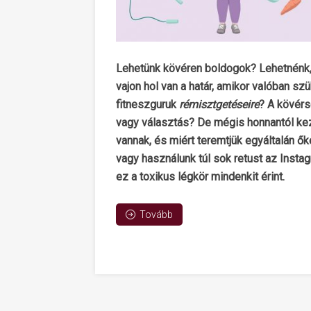
Lehetünk kövéren boldogok? Lehetnénk,
vajon hol van a határ, amikor valóban sz
fitneszguruk
rémisztgetéseire
? A kövérs
vagy választás? De mégis honnantól kez
vannak, és miért teremtjük egyáltalán ő
vagy használunk túl sok retust az Inst
ez a toxikus légkör mindenkit érint.
Tovább