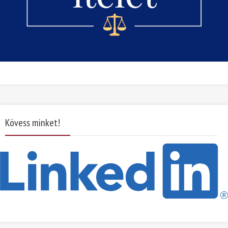
Kövess minket!