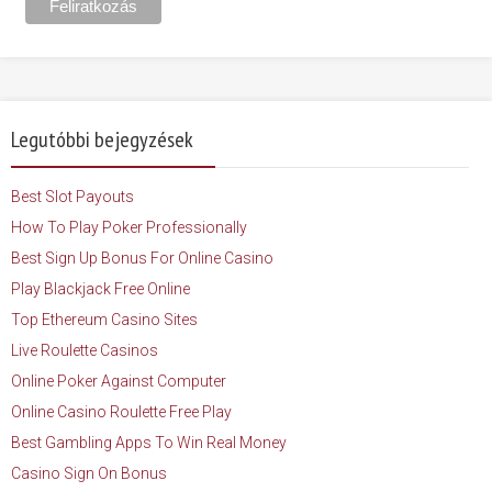
Legutóbbi bejegyzések
Best Slot Payouts
How To Play Poker Professionally
Best Sign Up Bonus For Online Casino
Play Blackjack Free Online
Top Ethereum Casino Sites
Live Roulette Casinos
Online Poker Against Computer
Online Casino Roulette Free Play
Best Gambling Apps To Win Real Money
Casino Sign On Bonus