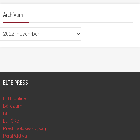
Archívum
Archívum
ELTE PRESS
ELTE Online
Bárczium
BIT
LáTÓKör
Presti Bölcsész Újság
PersPeKtíva