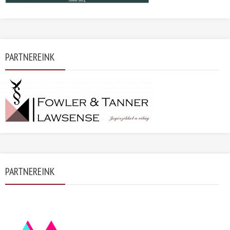
PARTNEREINK
PARTNEREINK