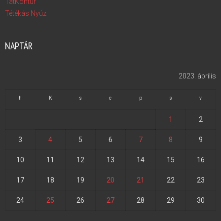
TátKontúr
Tétékás Nyúz
NAPTÁR
2023. április
h
K
s
c
p
s
v
1
2
3
4
5
6
7
8
9
10
11
12
13
14
15
16
17
18
19
20
21
22
23
24
25
26
27
28
29
30