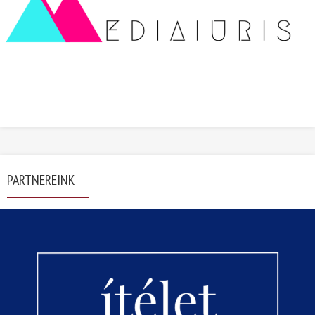
PARTNEREINK