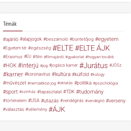
Témák
egyetem
ajánló
alapjogok
beszámoló
büntetőjog
ELTE
ELTE ÁJK
egészség
Egyetem tér
Erasmus
EU
film
filmajánló
gyakorlat
hogyan tovább
Jurátus
interjú
HÖK
jogászi karrier
JÖSz
jog
karrier
kultúra
koronavírus
külföld
külügy
művészet
politika
nemzetközi jog
oktatás
pszichológia
tudomány
sport
TDK
tapasztalat
színház
USA
utazás
verseny
történelem
vendégírás
vendégíró
ÁJK
választás
vélemény