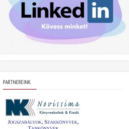
PARTNEREINK