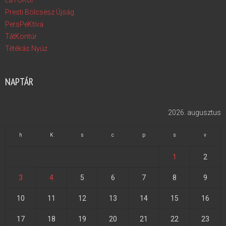
LáTÓKör
Presti Bölcsész Újság
PersPeKtíva
TátKontúr
Tétékás Nyúz
NAPTÁR
2026. augusztus
h
K
s
c
p
s
v
1
2
3
4
5
6
7
8
9
10
11
12
13
14
15
16
17
18
19
20
21
22
23