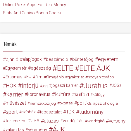
Online Poker Apps For Real Money
Slots And Casino Bonus Codes
Témák
egyetem
ajánló
alapjogok
beszámoló
büntetőjog
ELTE
ELTE ÁJK
egészség
Egyetem tér
Erasmus
EU
film
filmajánló
gyakorlat
hogyan tovább
Jurátus
interjú
HÖK
jogászi karrier
JÖSz
jog
karrier
kultúra
koronavírus
külföld
külügy
művészet
politika
nemzetközi jog
oktatás
pszichológia
tudomány
sport
TDK
tapasztalat
színház
USA
utazás
verseny
történelem
vendégírás
vendégíró
ÁJK
választás
vélemény