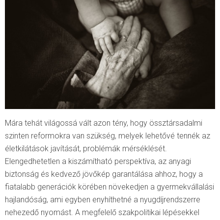
Mára tehát világossá vált azon tény, hogy össztársadalmi
szinten reformokra van szükség, melyek lehetővé tennék az
életkilátások javítását, problémák mérséklését.
Elengedhetetlen a kiszámítható perspektíva, az anyagi
biztonság és kedvező jövőkép garantálása ahhoz, hogy a
fiatalabb generációk körében növekedjen a gyermekvállalási
hajlandóság, ami egyben enyhíthetné a nyugdíjrendszerre
nehezedő nyomást. A megfelelő szakpolitikai lépésekkel