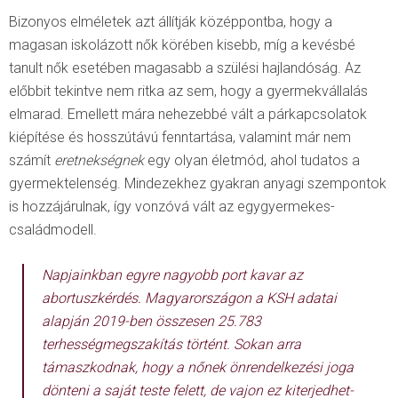
Bizonyos elméletek azt állítják középpontba, hogy a
magasan iskolázott nők körében kisebb, míg a kevésbé
tanult nők esetében magasabb a szülési hajlandóság. Az
előbbit tekintve nem ritka az sem, hogy a gyermekvállalás
elmarad. Emellett mára nehezebbé vált a párkapcsolatok
kiépítése és hosszútávú fenntartása, valamint már nem
számít
eretnekségnek
egy olyan életmód, ahol tudatos a
gyermektelenség. Mindezekhez gyakran anyagi szempontok
is hozzájárulnak, így vonzóvá vált az egygyermekes-
családmodell.
Napjainkban egyre nagyobb port kavar az
abortuszkérdés. Magyarországon a KSH adatai
alapján 2019-ben összesen 25.783
terhességmegszakítás történt. Sokan arra
támaszkodnak, hogy a nőnek önrendelkezési joga
dönteni a saját teste felett, de vajon ez kiterjedhet-