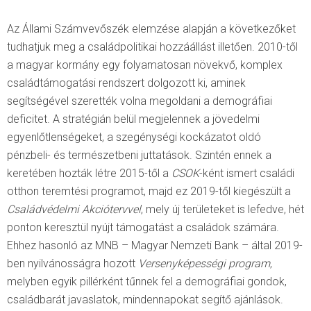
Az Állami Számvevőszék elemzése alapján a következőket
tudhatjuk meg a családpolitikai hozzáállást illetően. 2010-től
a magyar kormány egy folyamatosan növekvő, komplex
családtámogatási rendszert dolgozott ki, aminek
segítségével szerették volna megoldani a demográfiai
deficitet. A stratégián belül megjelennek a jövedelmi
egyenlőtlenségeket, a szegénységi kockázatot oldó
pénzbeli- és természetbeni juttatások. Szintén ennek a
keretében hozták létre 2015-től a
CSOK
-ként ismert családi
otthon teremtési programot, majd ez 2019-től kiegészült a
Családvédelmi Akciótervvel
, mely új területeket is lefedve, hét
ponton keresztül nyújt támogatást a családok számára.
Ehhez hasonló az MNB – Magyar Nemzeti Bank – által 2019-
ben nyilvánosságra hozott
Versenyképességi program
,
melyben egyik pillérként tűnnek fel a demográfiai gondok,
családbarát javaslatok, mindennapokat segítő ajánlások.