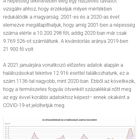
A népesség tekintetében elég egy húszéves távlatot
vizsgálni ahhoz, hogy érzékeljük milyen mértékben
redukálódik a magyarság. 2001-es és a 2020-as évet
elemezve megállapíthatjuk, hogy amíg 2001-ben a népesség
száma elérte a 10.200.298 főt, addig 2020-ban már csak
9.769.526-ot számláltunk. A kivándorlás aránya 2019-ben
21.900 fő volt.
A 2021 januárjára vonatkozó előzetes adatok alapján a
halálozásokat tekintve 12.916 esettel találkozhatunk, ez a
szám 1136-tal nagyobb, mint 2020-ban. Ebből az következik,
hogy a természetes fogyás ötvenkét százalékkal nőtt meg
az egy évvel korábbi adatokhoz képest– ennek okaként a
COVID-19-et jelölhetjük meg.