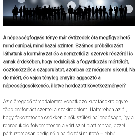
A népességfogyás ténye már évtizedek óta megfigyelhető
mind európai, mind hazai szinten. Számos próbálkozást
láthatunk a kormányzat és a nemzetközi szervek részéről is
annak érdekében, hogy redukálják a fogyatkozás mértékét,
ösztönözzék a szaporulatot, azonban ez mégsem sikerül. Na
de miért, és vajon tényleg ennyire aggasztó a
népességcsökkenés, illetve hordozott következményei?
Az elöregedő társadalomra vonatkozó kutatásokra egyre
több erőforrást szentel a szakirodalom. Hátterében az áll,
hogy fokozatosan csökken a nők szülési hajlandósága, így a
reprodukció folyamatosan a várt szint alatt marad, ezzel
párhuzamosan pedig nő a halálozási mutató – ebből