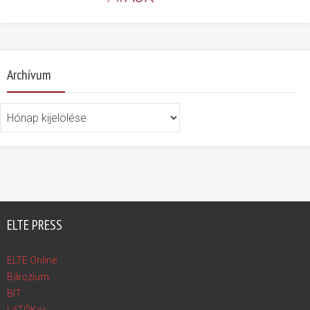
Archívum
Archívum
ELTE PRESS
ELTE Online
Bárczium
BIT