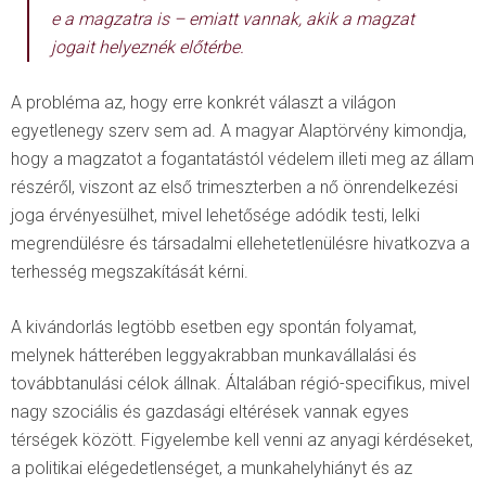
e a magzatra is – emiatt vannak, akik a magzat
jogait helyeznék előtérbe.
A probléma az, hogy erre konkrét választ a világon
egyetlenegy szerv sem ad. A magyar Alaptörvény kimondja,
hogy a magzatot a fogantatástól védelem illeti meg az állam
részéről, viszont az első trimeszterben a nő önrendelkezési
joga érvényesülhet, mivel lehetősége adódik testi, lelki
megrendülésre és társadalmi ellehetetlenülésre hivatkozva a
terhesség megszakítását kérni.
A kivándorlás legtöbb esetben egy spontán folyamat,
melynek hátterében leggyakrabban munkavállalási és
továbbtanulási célok állnak. Általában régió-specifikus, mivel
nagy szociális és gazdasági eltérések vannak egyes
térségek között. Figyelembe kell venni az anyagi kérdéseket,
a politikai elégedetlenséget, a munkahelyhiányt és az