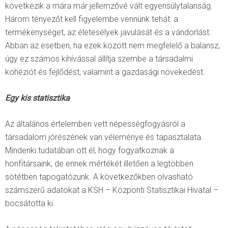
következik a mára már jellemzővé vált egyensúlytalanság.
Három tényezőt kell figyelembe vennünk tehát: a
termékenységet, az életesélyek javulását és a vándorlást.
Abban az esetben, ha ezek között nem megfelelő a balansz,
úgy ez számos kihívással állítja szembe a társadalmi
kohéziót és fejlődést, valamint a gazdasági növekedést.
Egy kis statisztika
Az általános értelemben vett népességfogyásról a
társadalom jórészének van véleménye és tapasztalata.
Mindenki tudatában ott él, hogy fogyatkoznak a
honfitársaink, de ennek mértékét illetően a legtöbben
sötétben tapogatózunk. A következőkben olvasható
számszerű adatokat a KSH – Központi Statisztikai Hivatal –
bocsátotta ki.