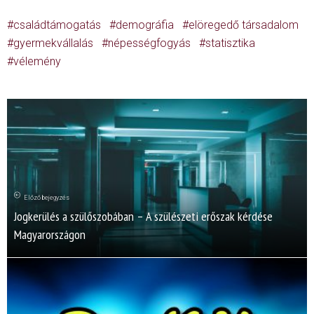
családtámogatás
demográfia
elöregedő társadalom
gyermekvállalás
népességfogyás
statisztika
vélemény
Előző bejegyzés
Jogkerülés a szülőszobában – A szülészeti erőszak kérdése
Magyarországon