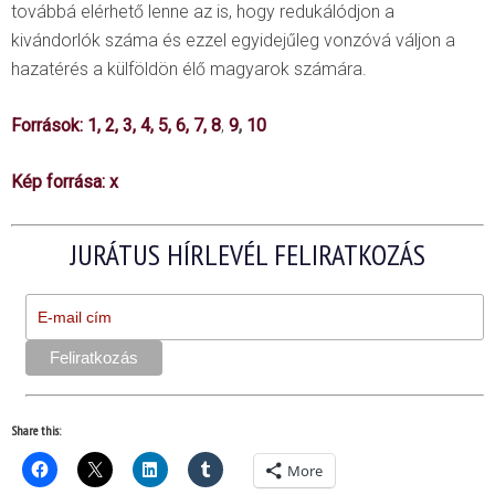
továbbá elérhető lenne az is, hogy redukálódjon a
kivándorlók száma és ezzel egyidejűleg vonzóvá váljon a
hazatérés a külföldön élő magyarok számára.
Források:
1
,
2
,
3
,
4
,
5
,
6
,
7
,
8
,
9
,
10
Kép forrása:
x
JURÁTUS HÍRLEVÉL FELIRATKOZÁS
Share this:
More