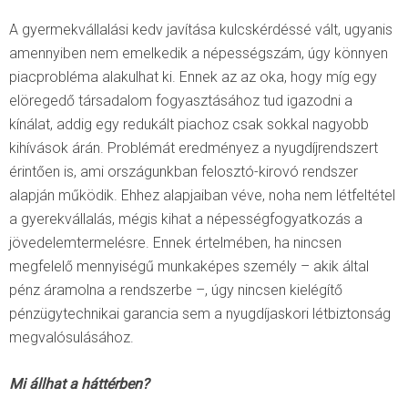
A gyermekvállalási kedv javítása kulcskérdéssé vált, ugyanis
amennyiben nem emelkedik a népességszám, úgy könnyen
piacprobléma alakulhat ki. Ennek az az oka, hogy míg egy
elöregedő társadalom fogyasztásához tud igazodni a
kínálat, addig egy redukált piachoz csak sokkal nagyobb
kihívások árán. Problémát eredményez a nyugdíjrendszert
érintően is, ami országunkban felosztó-kirovó rendszer
alapján működik. Ehhez alapjaiban véve, noha nem létfeltétel
a gyerekvállalás, mégis kihat a népességfogyatkozás a
jövedelemtermelésre. Ennek értelmében, ha nincsen
megfelelő mennyiségű munkaképes személy – akik által
pénz áramolna a rendszerbe –, úgy nincsen kielégítő
pénzügytechnikai garancia sem a nyugdíjaskori létbiztonság
megvalósulásához.
Mi állhat a háttérben?