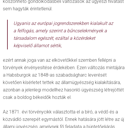
köszönhető gondolkodásbeli változások az ügyészi hivatást
sem hagyták érintetlenül.
Ugyanis az európai jogrendszerekben kialakult az
a felfogás, amely szerint a bűncselekmények a
társadalom egészét, ezáltal a közérdeket
képviselő államot sértik,
ezért annak joga van az elkövetőkkel szemben fellépni a
törvények érvényesítése érdekében. Ezen változás mintájára
a Habsburgok az 1848-as szabadságharc leverését
követően kísérletet tettek az államügyészség kialakítására,
azonban a jelenlegi modellhez hasonló ügyészség létrejöttét
csak a boldog békeidők hozták el.
Az 1871. évi törvénycikk választotta el a bíró, a védő és a
közvádló szerepét egymástól. Ennek hatására jött létre az új
állami ügyészség, amelynek fő feladata a büntetőeljárás