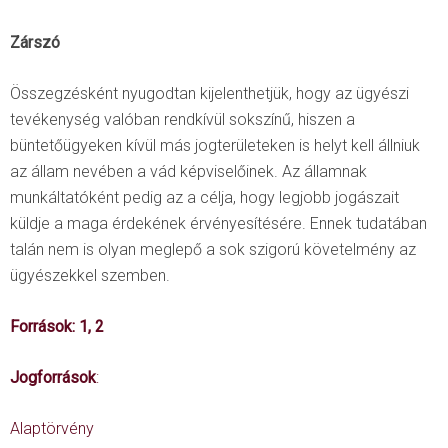
Zárszó
Összegzésként nyugodtan kijelenthetjük, hogy az ügyészi
tevékenység valóban rendkívül sokszínű, hiszen a
büntetőügyeken kívül más jogterületeken is helyt kell állniuk
az állam nevében a vád képviselőinek. Az államnak
munkáltatóként pedig az a célja, hogy legjobb jogászait
küldje a maga érdekének érvényesítésére. Ennek tudatában
talán nem is olyan meglepő a sok szigorú követelmény az
ügyészekkel szemben.
Források:
1
,
2
Jogforrások
:
Alaptörvény