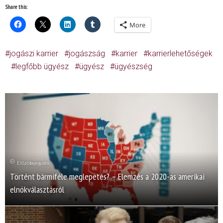
Share this:
More
jogászi karrier
jogászság
karrier
karrierlehetőségek
legfőbb ügyész
ügyész
ügyészség
Előző bejegyzés
Történt bármiféle meglepetés? – Elemzés a 2020-as amerikai
elnökválasztásról