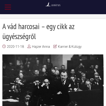
A vád harcosai – egy cikk az
ügyészségről
2020-11-18
Hajzer Anna
Karrier & Külügy