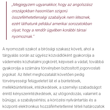
„Megjegyzem ugyanakkor, hogy az angolszász
országokban hasonlóan szigorú
összeférhetetlenségi szabályok nem léteznek,
ezért láthatunk például amerikai sorozatokban
olyat, hogy a rendőr ügyében korábbi társai
nyomoznak.”
A nyomozati szakot a bírósági szakasz követi, ahol a
tárgyalás során az ügyész közvádlóként gyakorolja a
vádemelés közhatalmi jogkörét, képviseli a vádat, továbbá
gyakorolja a számára törvényben biztosított jogorvoslati
jogokat. Az ítélet meghozatalát követően pedig
törvényességi felügyeletet lát el a büntetések,
mellékbüntetések, intézkedések, a személyi szabadságot
érintő kényszerintézkedések, az utógondozás, valamint a
bűnügyi, a szabálysértési, a körözési nyilvántartás és a
központi elektronikus hozzáférhetetlenné tételi határozatok