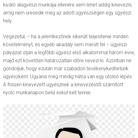
kiváló alügyészi munkája ellenére sem lehet addig kinevezni,
amíg nem üresedik meg az adott ügyészségen egy ügyészi
hely.
Végezetül, – ha a jelentkezőnek sikerült teljesítenie minden
követelményt, és egyéb akadály sem merült fel – ügyészi
pályázat útján a legfőbb ügyész első alkalommal három évre,
majd ezt követően határozatlan időre nevezi ki. Azonban ne
gondoljuk, hogy ezután már szabadon tevékenykedhetünk
ügyészként. Ugyanis még mindig hátra van egy utolsó lépés.
A frissen kinevezett ügyésznek a kinevezéstől számított
nyolc munkanapon belül esküt kell tennie.