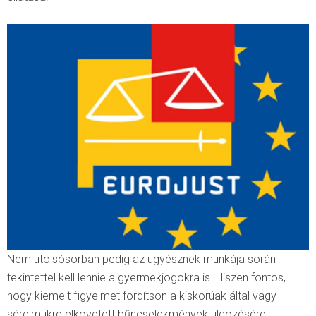
Nem utolsósorban pedig az ügyésznek munkája során
tekintettel kell lennie a gyermekjogokra is. Hiszen fontos,
hogy kiemelt figyelmet fordítson a kiskorúak által vagy
sérelmükre elkövetett bűncselekmények üldözésére,