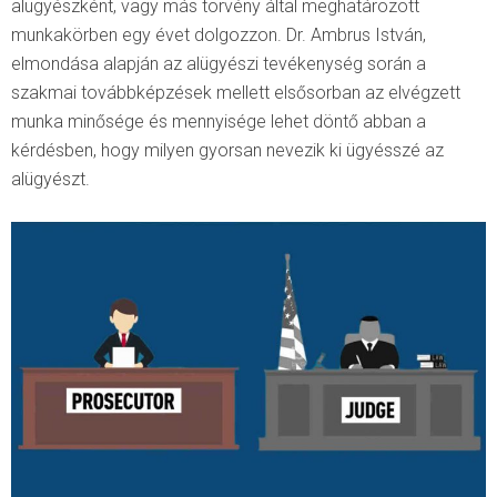
alügyészként, vagy más törvény által meghatározott
munkakörben egy évet dolgozzon. Dr. Ambrus István,
elmondása alapján az alügyészi tevékenység során a
szakmai továbbképzések mellett elsősorban az elvégzett
munka minősége és mennyisége lehet döntő abban a
kérdésben, hogy milyen gyorsan nevezik ki ügyésszé az
alügyészt.