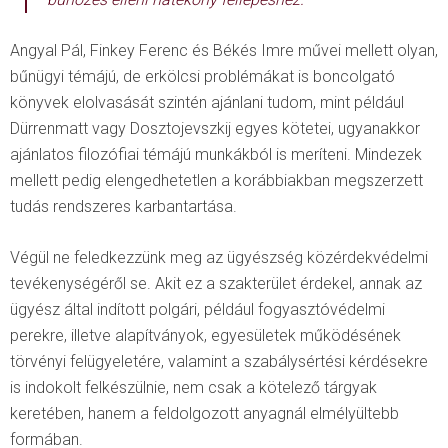
Angyal Pál, Finkey Ferenc és Békés Imre művei mellett olyan,
bűnügyi témájú, de erkölcsi problémákat is boncolgató
könyvek elolvasását szintén ajánlani tudom, mint például
Dürrenmatt vagy Dosztojevszkij egyes kötetei, ugyanakkor
ajánlatos filozófiai témájú munkákból is meríteni. Mindezek
mellett pedig elengedhetetlen a korábbiakban megszerzett
tudás rendszeres karbantartása.
Végül ne feledkezzünk meg az ügyészség közérdekvédelmi
tevékenységéről se. Akit ez a szakterület érdekel, annak az
ügyész által indított polgári, például fogyasztóvédelmi
perekre, illetve alapítványok, egyesületek működésének
törvényi felügyeletére, valamint a szabálysértési kérdésekre
is indokolt felkészülnie, nem csak a kötelező tárgyak
keretében, hanem a feldolgozott anyagnál elmélyültebb
formában.