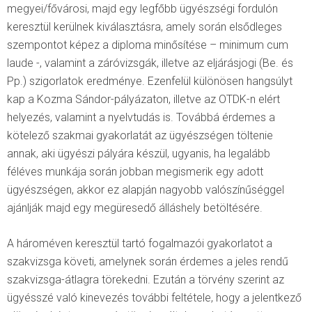
megyei/fővárosi, majd egy legfőbb ügyészségi fordulón
keresztül kerülnek kiválasztásra, amely során elsődleges
szempontot képez a diploma minősítése – minimum cum
laude -, valamint a záróvizsgák, illetve az eljárásjogi (Be. és
Pp.) szigorlatok eredménye. Ezenfelül különösen hangsúlyt
kap a Kozma Sándor-pályázaton, illetve az OTDK-n elért
helyezés, valamint a nyelvtudás is. Továbbá érdemes a
kötelező szakmai gyakorlatát az ügyészségen töltenie
annak, aki ügyészi pályára készül, ugyanis, ha legalább
féléves munkája során jobban megismerik egy adott
ügyészségen, akkor ez alapján nagyobb valószínűséggel
ajánlják majd egy megüresedő álláshely betöltésére.
A hároméven keresztül tartó fogalmazói gyakorlatot a
szakvizsga követi, amelynek során érdemes a jeles rendű
szakvizsga-átlagra törekedni. Ezután a törvény szerint az
ügyésszé való kinevezés további feltétele, hogy a jelentkező