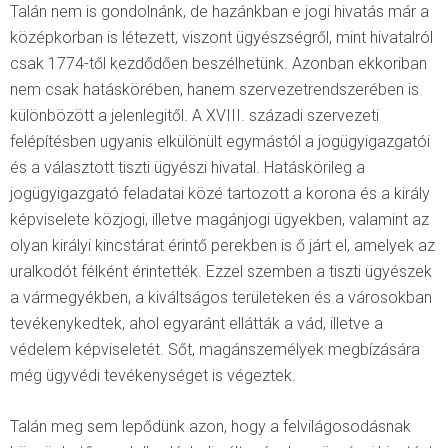
Talán nem is gondolnánk, de hazánkban e jogi hivatás már a
középkorban is létezett, viszont ügyészségről, mint hivatalról
csak 1774-től kezdődően beszélhetünk. Azonban ekkoriban
nem csak hatáskörében, hanem szervezetrendszerében is
különbözött a jelenlegitől. A XVIII. századi szervezeti
felépítésben ugyanis elkülönült egymástól a jogügyigazgatói
és a választott tiszti ügyészi hivatal. Hatáskörileg a
jogügyigazgató feladatai közé tartozott a korona és a király
képviselete közjogi, illetve magánjogi ügyekben, valamint az
olyan királyi kincstárat érintő perekben is ő járt el, amelyek az
uralkodót félként érintették. Ezzel szemben a tiszti ügyészek
a vármegyékben, a kiváltságos területeken és a városokban
tevékenykedtek, ahol egyaránt ellátták a vád, illetve a
védelem képviseletét. Sőt, magánszemélyek megbízására
még ügyvédi tevékenységet is végeztek.
Talán meg sem lepődünk azon, hogy a felvilágosodásnak