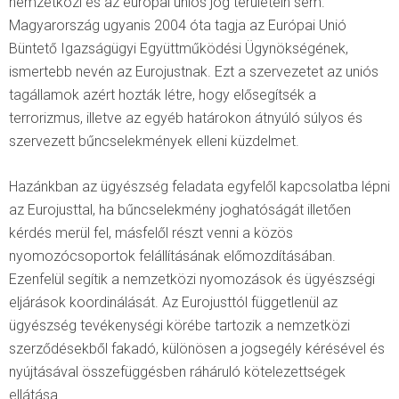
nemzetközi és az európai uniós jog területein sem.
Magyarország ugyanis 2004 óta tagja az Európai Unió
Büntető Igazságügyi Együttműködési Ügynökségének,
ismertebb nevén az Eurojustnak. Ezt a szervezetet az uniós
tagállamok azért hozták létre, hogy elősegítsék a
terrorizmus, illetve az egyéb határokon átnyúló súlyos és
szervezett bűncselekmények elleni küzdelmet.
Hazánkban az ügyészség feladata egyfelől kapcsolatba lépni
az Eurojusttal, ha bűncselekmény joghatóságát illetően
kérdés merül fel, másfelől részt venni a közös
nyomozócsoportok felállításának előmozdításában.
Ezenfelül segítik a nemzetközi nyomozások és ügyészségi
eljárások koordinálását. Az Eurojusttól függetlenül az
ügyészség tevékenységi körébe tartozik a nemzetközi
szerződésekből fakadó, különösen a jogsegély kérésével és
nyújtásával összefüggésben ráháruló kötelezettségek
ellátása.