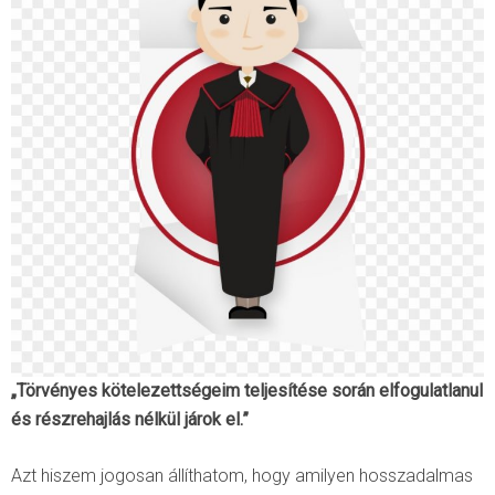
„Törvényes kötelezettségeim teljesítése során elfogulatlanul
és részrehajlás nélkül járok el.”
Azt hiszem jogosan állíthatom, hogy amilyen hosszadalmas