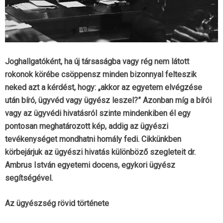
Joghallgatóként, ha új társaságba vagy rég nem látott
rokonok körébe csöppensz minden bizonnyal felteszik
neked azt a kérdést, hogy: „akkor az egyetem elvégzése
után bíró, ügyvéd vagy ügyész leszel?” Azonban míg a bírói
vagy az ügyvédi hivatásról szinte mindenkiben él egy
pontosan meghatározott kép, addig az ügyészi
tevékenységet mondhatni homály fedi. Cikkünkben
körbejárjuk az ügyészi hivatás különböző szegleteit dr.
Ambrus István egyetemi docens, egykori ügyész
segítségével.
Az ügyészség rövid története