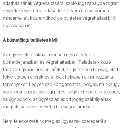
adatbázisának végrehajtásáról szóló jogszabályba foglalt
rendelkezések megtartása felett. Nem utolsó sorban
mindemellett közreműködik a büntetés-végrehajtási bíró
eljárásában is.
A büntetőjogi területen kívül
Az ügyészek munkája azonban nem ér véget a
büntetőeljárásban és végrehajtásban. Feladataik közé
tartozik ugyanis őrködni afelett, hogy minden bíróság előtt
folyó ügyben a bírák és a felek helyesen alkalmazzák a
törvényeket. Legyen szó közigazgatási, polgári, munkaügyi
vagy akár gazdasági jogi peres, vagy nem peres eljárásról,
ha úgy adódik, az ügyész az adott jogág szabályainak
megfelelően részt vehet a bírósági eljárásban.
Nem feledkezhetünk meg az ügyészek szerepéről a