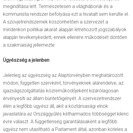
megindítása lett. Természetesen a világháborúk és a
kommunista rendszer befolyása ezt a hivatalt sem kerülte el.
A szovjetrendszernek köszönhetően a szervezet a
mindenkori politikai akarat alapján létrehozott jogszabályok
alapján tevékenykedett, ennek ellenére működését döntően
a szakmaiság jellemezte.
Ügyészség a jelenben
Jelenleg az ügyészség az Alaptörvényben meghatározott
módon, független szervként, törvényeknek alárendelve, az
igazságszolgáltatás közreműködőjeként kizárólagosan
érvényesíti az állam büntetőigényét. A szervezetrendszer
élén a legfőbb ügyész áll, akit a köztársasági elnök
javaslatára az Országgyűlés kétharmados többséggel kilenc
évre választ. A függetlenség garantálásaként a legfőbb
ügyész nem utasítható a Parlament által, azonban köteles a