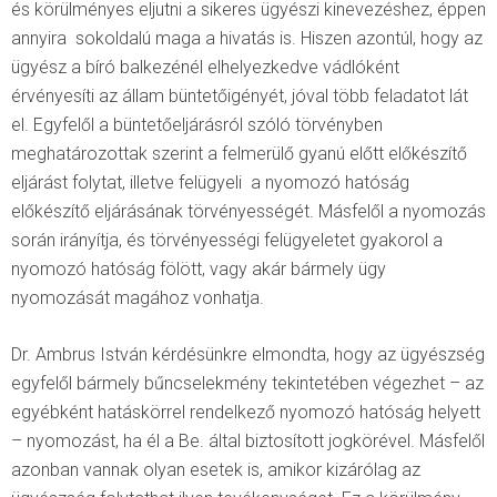
és körülményes eljutni a sikeres ügyészi kinevezéshez, éppen
annyira sokoldalú maga a hivatás is. Hiszen azontúl, hogy az
ügyész a bíró balkezénél elhelyezkedve vádlóként
érvényesíti az állam büntetőigényét, jóval több feladatot lát
el. Egyfelől a büntetőeljárásról szóló törvényben
meghatározottak szerint a felmerülő gyanú előtt előkészítő
eljárást folytat, illetve felügyeli a nyomozó hatóság
előkészítő eljárásának törvényességét. Másfelől a nyomozás
során irányítja, és törvényességi felügyeletet gyakorol a
nyomozó hatóság fölött, vagy akár bármely ügy
nyomozását magához vonhatja.
Dr. Ambrus István kérdésünkre elmondta, hogy az ügyészség
egyfelől bármely bűncselekmény tekintetében végezhet – az
egyébként hatáskörrel rendelkező nyomozó hatóság helyett
– nyomozást, ha él a Be. által biztosított jogkörével. Másfelől
azonban vannak olyan esetek is, amikor kizárólag az