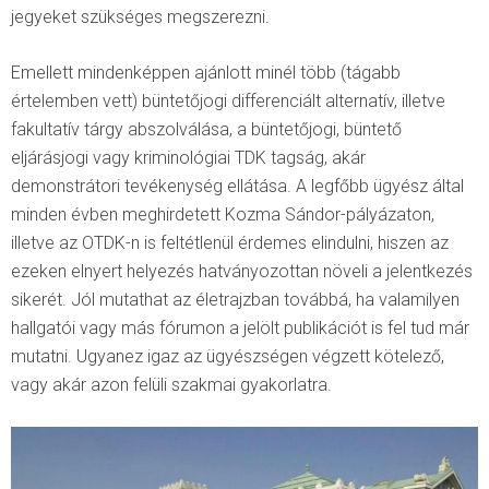
jegyeket szükséges megszerezni.
Emellett mindenképpen ajánlott minél több (tágabb
értelemben vett) büntetőjogi differenciált alternatív, illetve
fakultatív tárgy abszolválása, a büntetőjogi, büntető
eljárásjogi vagy kriminológiai TDK tagság, akár
demonstrátori tevékenység ellátása. A legfőbb ügyész által
minden évben meghirdetett Kozma Sándor-pályázaton,
illetve az OTDK-n is feltétlenül érdemes elindulni, hiszen az
ezeken elnyert helyezés hatványozottan növeli a jelentkezés
sikerét. Jól mutathat az életrajzban továbbá, ha valamilyen
hallgatói vagy más fórumon a jelölt publikációt is fel tud már
mutatni. Ugyanez igaz az ügyészségen végzett kötelező,
vagy akár azon felüli szakmai gyakorlatra.