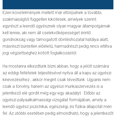
Ezen követelmények mellett már eltörpülnek a további,
szakmaiságtól független kikötések, amelyek szerint:
egyrészt a leendő ügyésznek olyan magyar állampolgárnak
kell lennie, aki nem áll cselekvőképességet érintő
gondnokság vagy támogatott döntéshozatal hatálya alatt,
másrészt büntetlen előéletű, harmadrészt pedig nincs eltiltva
jogi végzettséghez kötött foglalkozástól.
Ha mostanra elkezdtünk bízni abban, hogy a jelölt számára
az eddigi feltételek teljesítésével nyitva áll a kapu az ügyészi
kinevezéséhez , akkor megint csak tévedtünk. Ugyanis nem
csak a törvény, hanem az ügyészi munkaszervezés is a
jelentkező elé gördít még egy-egy akadályt. Előbbi az
ügyészi pályaalkalmassági vizsgálat formájában, amely a
leendő ügyész pszichikai, egészségi, és fizikai állapotát méri
fel. Az utóbbi esetében pedig elmondható, hogy a jelentkezőt