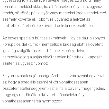
ügyészség folytathat ilyen tevékenységet. Ez a körülmény
fennállhat például akkor, ha a bűncselekményt bíró, ügyész,
rendőr, börtönőr, pénzügyőr vagy mentelmi joggal rendelkező
személy követte el. Többnyire ugyanez a helyzet az
említettek sérelmére elkövetett deliktumok esetében.
Az egyes speciális bűncselekmények – így például bizonyos
korrupciós deliktumok, nemzetközi bíróság előtt elkövetett
igazságszolgáltatás elleni bűncselekmény, illetve a
nemzetközi jog alapján elévülhetetlen bűntettek – kapcsán
szintén az ügyész nyomoz.
E nyomozások sajátossága Ambrus István szerint egyrészt
az, hogy a speciális személyi kör vonatkozásában
összeférhetetlenség jelentkezne, ha a törvény megengedné,
hogy egy rendőr által elkövetett bűncselekmény
vonatkozásában társa nyomozzon.