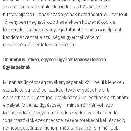
továbbá a fiatalkorúak ellen indult szabálysértési és
büntetőeljárás különös szabályainak betartására is. Ezenfelül
törvényben meghatározott esetekben közreműködik a
kiskorúak jogainak érvényre juttatásában, sőt akár eljárást
kezdeményezhet a szükséges gyermekvédelmi
intézkedések megtétele érdekében.
Dr. Ambrus István, egykori ügyész tanácsai leendő
ügyészeknek
Miután az ügyészség tevékenységének körülbelül kilencven
százaléka büntetőjogi szakági tevékenységet jelent,
elsősorban a büntetőjogi érdeklődésű kollégáknak ajánlanám
e pályát. Mivel az ügyészség – mint arról már volt szó –
kiemelkedő jogi egyetemi eredményeket vár el a leendő
fogalmazóktól, ezek megszerzésére törekedni kell, éspedig
nemcsak a bűnügyi, hanem más tárgyakból is minél jobb