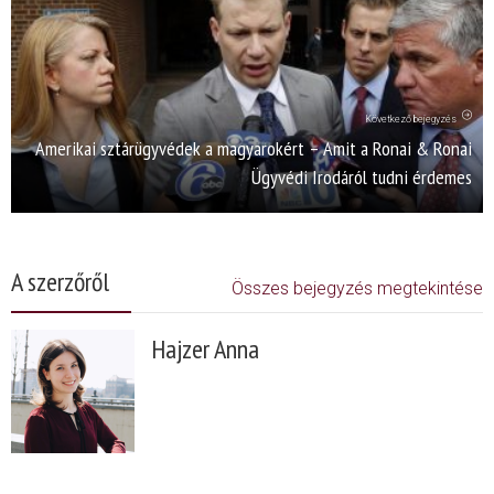
Következő bejegyzés
Amerikai sztárügyvédek a magyarokért – Amit a Ronai & Ronai
Ügyvédi Irodáról tudni érdemes
A szerzőről
Összes bejegyzés megtekintése
Hajzer Anna