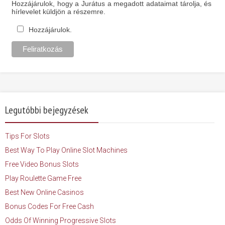
Hozzájárulok, hogy a Jurátus a megadott adataimat tárolja, és
hírlevelet küldjön a részemre.
Hozzájárulok.
Legutóbbi bejegyzések
Tips For Slots
Best Way To Play Online Slot Machines
Free Video Bonus Slots
Play Roulette Game Free
Best New Online Casinos
Bonus Codes For Free Cash
Odds Of Winning Progressive Slots