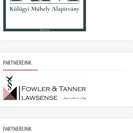
PARTNEREINK
PARTNEREINK