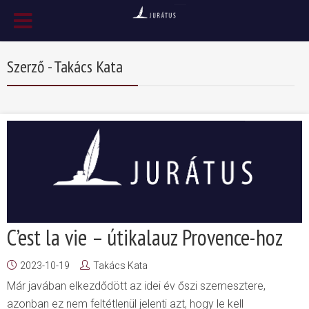
Szerző - Takács Kata
C’est la vie – útikalauz Provence-hoz
2023-10-19
Takács Kata
Már javában elkezdődött az idei év őszi szemesztere,
azonban ez nem feltétlenül jelenti azt, hogy le kell