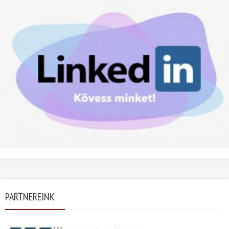
PARTNEREINK