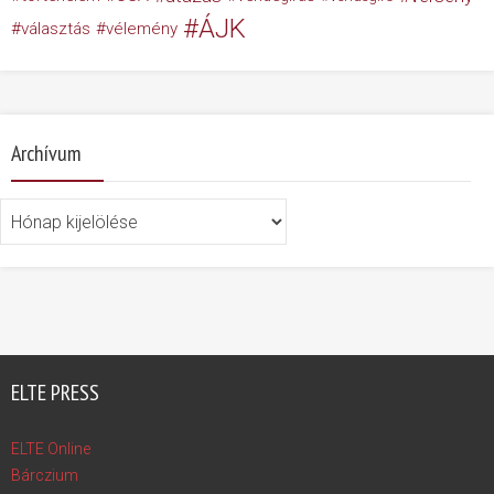
ÁJK
választás
vélemény
Archívum
Archívum
ELTE PRESS
ELTE Online
Bárczium