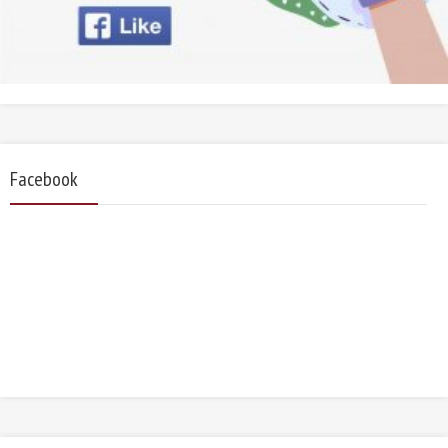
Facebook