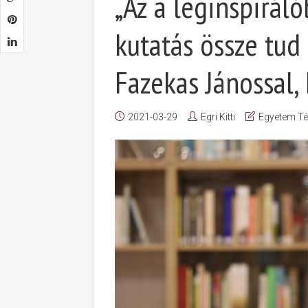
„Az a leginspiráló
kutatás össze tud 
Fazekas Jánossal, I
2021-03-29
Egri Kitti
Egyetem Té