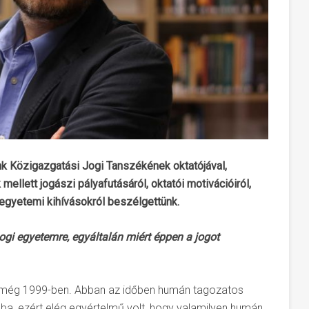
nk Közigazgatási Jogi Tanszékének oktatójával,
lett jogászi pályafutásáról, oktatói motivációiról,
 egyetemi kihívásokról beszélgettünk.
jogi egyetemre, egyáltalán miért éppen a jogot
, még 1999-ben. Abban az időben humán tagozatos
a, ezért elég egyértelmű volt, hogy valamilyen humán