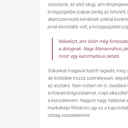
viszonyok, az első tárgy, ami tényleges
közigazgatási jogban pedig az tetszett
államszervezeti kérdések sokkal konkré
jóval elvontabb volt, a közigazgatási jog
Másrészt, ami talán még fontosabb
a dolognak. Nagy Mariannához jár
most: egy karizmatikus oktató.
Sokunkat magával tudott ragadni, még o
de kötődtek hozzá személyesen, teljesíten
az asztalra. Ilyen voltam én is, ráadásu
évfolyamdolgozataimat, majd elkezdtem 
a konzulensem. Nagyon nagy hatással vol
munkahelyi főnököm, így ez a kapcsolat
utólag visszatekintve.