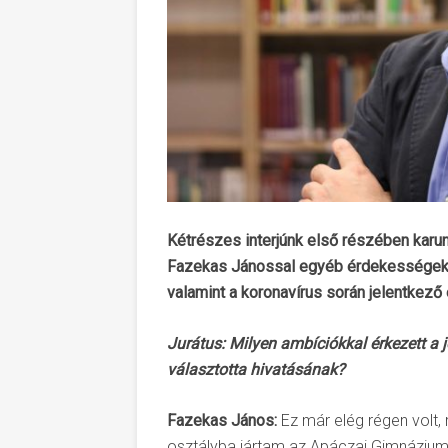
Kétrészes interjúnk első részében karu
Fazekas Jánossal egyéb érdekességek mel
valamint a koronavírus során jelentkező
Jurátus: Milyen ambíciókkal érkezett a 
választotta hivatásának?
Fazekas János:
Ez már elég régen volt
osztályba jártam az Apáczai Gimnáziumb