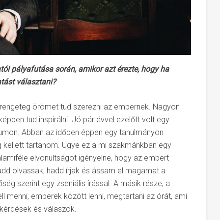
ói pályafutása során, amikor azt érezte, hogy ha
atást választani?
a rengeteg örömet tud szerezni az embernek. Nagyon
éppen tud inspirálni. Jó pár évvel ezelőtt volt egy
riumon. Abban az időben éppen egy tanulmányon
 kellett tartanom. Ugye ez a mi szakmánkban egy
alamiféle elvonultságot igényelne, hogy az embert
add olvassak, hadd írjak és ássam el magamat a
ség szerint egy zseniális írással. A másik része, a
ell menni, emberek között lenni, megtartani az órát, ami
a kérdések és válaszok.