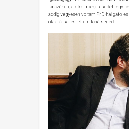
tanszéken, amikor megüresedett egy hel
addig vegyesen voltam PhD-hallgató és do
oktatással és lettem tanársegéd.