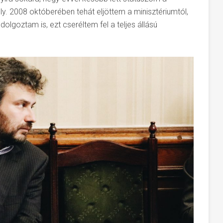
y. 2008 októberében tehát eljöttem a minisztériumtól,
lgoztam is, ezt cseréltem fel a teljes állású