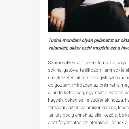
Tudna mondani olyan pillanatot az oktat
valamiért, akkor ezért megérte ezt a hiv
Számos ilyen volt, szerintem ez a pály
sok hallgatóval találkozom, ami sokfélek
emlékezetes pillanat az egyik szeminá
dolgoztam, miközben az óráimat is meg
állandó kettősség, egyrészt a kutatás v
hagyják békén és ne szóljanak hozzá: h
témában, aztán valamikor kijövök, lehető
tanítás pedig ennek az ellenkezője: be k
alatt folyamatos az interakció, jönnek 