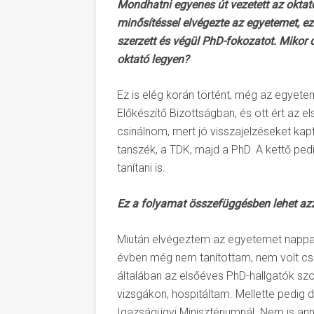
Mondhatni egyenes út vezetett az okt
minősítéssel elvégezte az egyetemet, ez
szerzett és végül PhD-fokozatot. Mikor 
oktató legyen?
Ez is elég korán történt, még az egyete
Előkészítő Bizottságban, és ott ért az el
csinálnom, mert jó visszajelzéseket kap
tanszék, a TDK, majd a PhD. A kettő ped
tanítani is.
Ez a folyamat összefüggésben lehet azza
Miután elvégeztem az egyetemet nappali
évben még nem tanítottam, nem volt c
általában az elsőéves PhD-hallgatók szo
vizsgákon, hospitáltam. Mellette pedig
Igazságügyi Minisztériumnál. Nem is ann