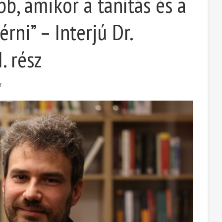
bb, amikor a tanítás és a
érni” – Interjú Dr.
. rész
r