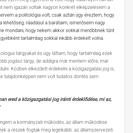
ont nem igazán voltak nagyon konkrét elképzeléseim a
tervem a politológia volt, csak aztán úgy éreztem, hogy
a lehetőség, ráadásul a barátaim, ismerőseim nagy
lehetne mondani, hogy nekem akkor sokkal menőbbnek tűnt
egyébként tartalmilag sokkal inkább érdekelt volna.
tológus tárgyakat és úgy láttam, hogy tartalmilag ezek
több jogász tárgy, de addigra már mentem előre, már
lni. Közben elkezdett érdekelni a közigazgatási jog is,
e tulajdonképpen nem volt tudatos döntés sem
an ered a közigazgatási jog iránti érdeklődése, mi az,
el engem a kormányzati működés, az állam működése
ezek a részek fogtak meg leginkább: az államszervezeti