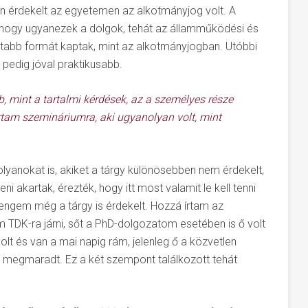
en érdekelt az egyetemen az alkotmányjog volt. A
, hogy ugyanezek a dolgok, tehát az államműködési és
tabb formát kaptak, mint az alkotmányjogban. Utóbbi
 pedig jóval praktikusabb.
, mint a tartalmi kérdések, az a személyes része
tam szemináriumra, aki ugyanolyan volt, mint
lyanokat is, akiket a tárgy különösebben nem érdekelt,
i akartak, érezték, hogy itt most valamit le kell tenni
l engem még a tárgy is érdekelt. Hozzá írtam az
TDK-ra járni, sőt a PhD-dolgozatom esetében is ő volt
t és van a mai napig rám, jelenleg ő a közvetlen
 megmaradt. Ez a két szempont találkozott tehát