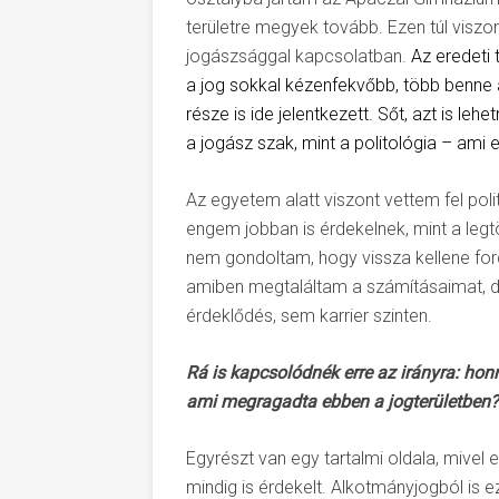
területre megyek tovább. Ezen túl visz
jogászsággal kapcsolatban.
Az eredeti 
a jog sokkal kézenfekvőbb, több benne 
része is ide jelentkezett. Sőt, azt is 
a jogász szak, mint a politológia – ami 
Az egyetem alatt viszont vettem fel poli
engem jobban is érdekelnek, mint a leg
nem gondoltam, hogy vissza kellene fordu
amiben megtaláltam a számításaimat, d
érdeklődés, sem karrier szinten.
Rá is kapcsolódnék erre az irányra: honn
ami megragadta ebben a jogterületben?
Egyrészt van egy tartalmi oldala, miv
mindig is érdekelt. Alkotmányjogból is 