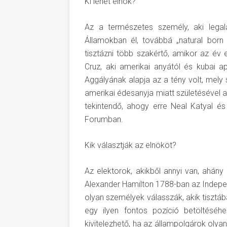
Ki lehet elnök?
Az a természetes személy, aki lega
Államokban él, továbbá „natural born c
tisztázni több szakértő, amikor az év 
Cruz, aki amerikai anyától és kubai ap
Aggályának alapja az a tény volt, mely 
amerikai édesanyja miatt születésével a
tekintendő, ahogy erre Neal Katyal és
Forumban.
Kik választják az elnököt?
Az elektorok, akikből annyi van, ahány
Alexander Hamilton 1788-ban az Indepen
olyan személyek válasszák, akik tiszt
egy ilyen fontos pozíció betöltéséh
kivitelezhető, ha az állampolgárok oly