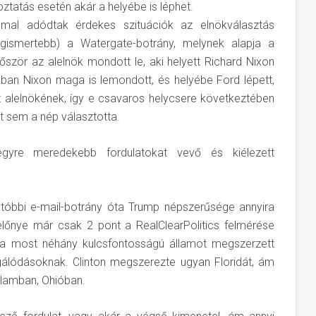
oztatás esetén akár a helyébe is léphet.
mal adódtak érdekes szituációk az elnökválasztás
egismertebb) a Watergate-botrány, melynek alapja a
őször az alelnök mondott le, aki helyett Richard Nixon
ban Nixon maga is lemondott, és helyébe Ford lépett,
át alelnökének, így e csavaros helycsere következtében
t sem a nép választotta.
 egyre meredekebb fordulatokat vevő és kiélezett
gutóbbi e-mail-botrány óta Trump népszerűsége annyira
 előnye már csak 2 pont a RealClearPolitics felmérése
va most néhány kulcsfontosságú államot megszerzett
gálódásoknak. Clinton megszerezte ugyan Floridát, ám
llamban, Ohióban.