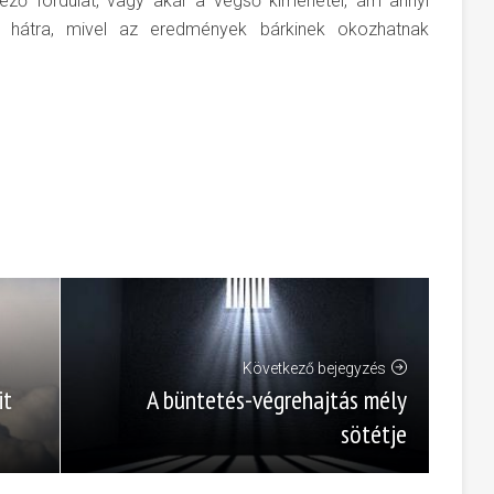
ző fordulat, vagy akár a végső kimenetel, ám annyi
 hátra, mivel az eredmények bárkinek okozhatnak
Következő bejegyzés
A büntetés-végrehajtás mély
it
sötétje