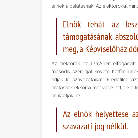
ennek a belátásnak. Az elektorokat mind
Elnök tehát az lesz
támogatásának abszol
meg, a Képviselőház dö
Az elektorok az 1792-ben elfogadott
második szerdáját követő hétfőn ülnek
adják le szavazataikat. Eredetileg a
aratásnak ekkorra már vége lett, de a t
án iktatják be.
Az elnök helyettese a
szavazati jog nélkül.