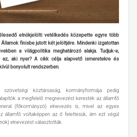
élesedő elnökjelölti vetélkedés közepette egyre több
lamok finisbe jutott két jelöltjére. Mindenki izgatottan
vekben a világpolitika meghatározó alakja. Tudjuk-e,
r az, aki nyer? A cikk célja alapvető ismeretekre és
ívül bonyolult rendszerben.
 szövetségi köztársaság, kormányformája pedig
 alapítók a megfelelő megnevezést keresték az államfő
eneral (főkormányzó) elnevezés is, mivel az egyes
az államfő voltaképpen az ő felettesük, ám ezt végül
elnök) elnevezést választották.