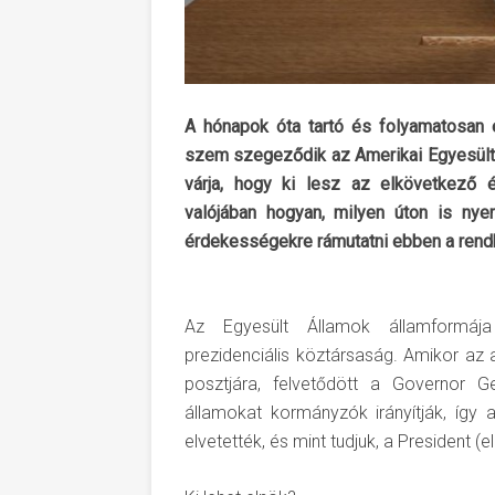
A hónapok óta tartó és folyamatosan 
szem szegeződik az Amerikai Egyesült Ál
várja, hogy ki lesz az elkövetkező é
valójában hogyan, milyen úton is nye
érdekességekre rámutatni ebben a rendk
Az Egyesült Államok államformája
prezidenciális köztársaság. Amikor az
posztjára, felvetődött a Governor G
államokat kormányzók irányítják, így 
elvetették, és mint tudjuk, a President (