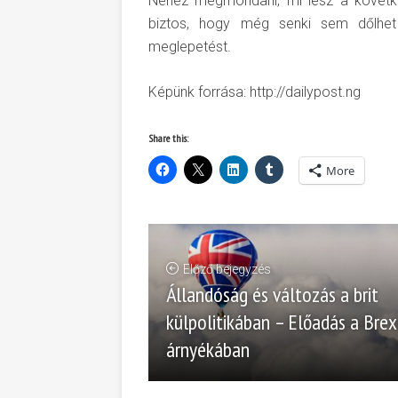
Nehéz megmondani, mi lesz a követke
biztos, hogy még senki sem dőlhet
meglepetést.
Képünk forrása: http://dailypost.ng
Share this:
More
Előző bejegyzés
Állandóság és változás a brit
külpolitikában – Előadás a Brex
árnyékában