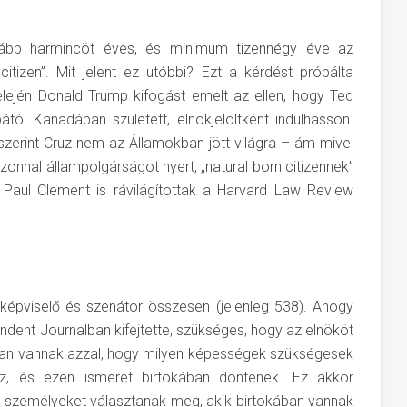
lább harmincöt éves, és minimum tizennégy éve az
itizen”. Mit jelent ez utóbbi? Ezt a kérdést próbálta
elején Donald Trump kifogást emelt az ellen, hogy Ted
ától Kanadában született, elnökjelöltként indulhasson.
szerint Cruz nem az Államokban jött világra – ám mivel
zonnal állampolgárságot nyert, „natural born citizennek”
 Paul Clement is rávilágítottak a Harvard Law Review
 képviselő és szenátor összesen (jelenleg 538). Ahogy
dent Journalban kifejtette, szükséges, hogy az elnököt
ában vannak azzal, hogy milyen képességek szükségesek
ez, és ezen ismeret birtokában döntenek. Ez akkor
an személyeket választanak meg, akik birtokában vannak