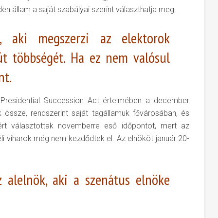
en állam a saját szabályai szerint választhatja meg.
, aki megszerzi az elektorok
út többségét. Ha ez nem valósul
nt.
 Presidential Succession Act értelmében a december
 össze, rendszerint saját tagállamuk fővárosában, és
zért választottak novemberre eső időpontot, mert az
éli viharok még nem kezdődtek el. Az elnököt január 20-
z alelnök, aki a szenátus elnöke