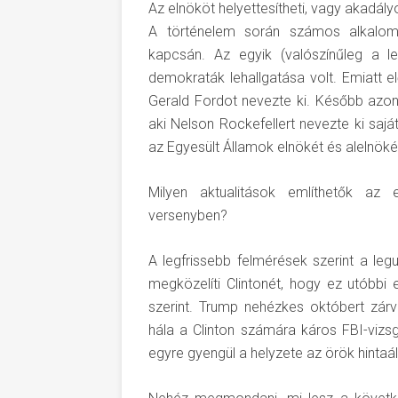
Az elnököt helyettesítheti, vagy akadály
A történelem során számos alkalom
kapcsán. Az egyik (valószínűleg a l
demokraták lehallgatása volt. Emiatt el
Gerald Fordot nevezte ki. Később azon
aki Nelson Rockefellert nevezte ki saj
az Egyesült Államok elnökét és alelnöké
Milyen aktualitások említhetők az
versenyben?
A legfrissebb felmérések szerint a le
megközelíti Clintonét, hogy ez utóbbi
szerint. Trump nehézkes októbert zár
hála a Clinton számára káros FBI-vizs
egyre gyengül a helyzete az örök hintaá