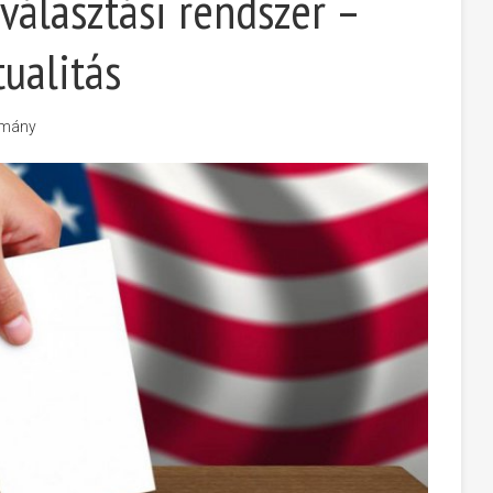
választási rendszer –
ualitás
mány