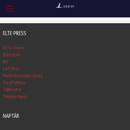
ELTE PRESS
ELTE Online
Bárczium
BIT
LáTÓKör
Presti Bölcsész Újság
PersPeKtíva
TátKontúr
Tétékás Nyúz
NAPTÁR