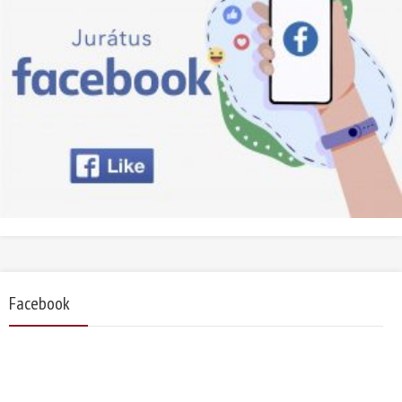
Facebook