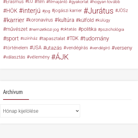
Erasmus
EU
film
filmajánló
gyakorlat
hogyan tovább
Jurátus
interjú
HÖK
jogászi karrier
JÖSz
jog
karrier
kultúra
koronavírus
külföld
külügy
művészet
politika
nemzetközi jog
oktatás
pszichológia
tudomány
sport
TDK
tapasztalat
színház
USA
utazás
verseny
történelem
vendégírás
vendégíró
ÁJK
választás
vélemény
Archívum
Archívum