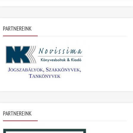
PARTNEREINK
PARTNEREINK