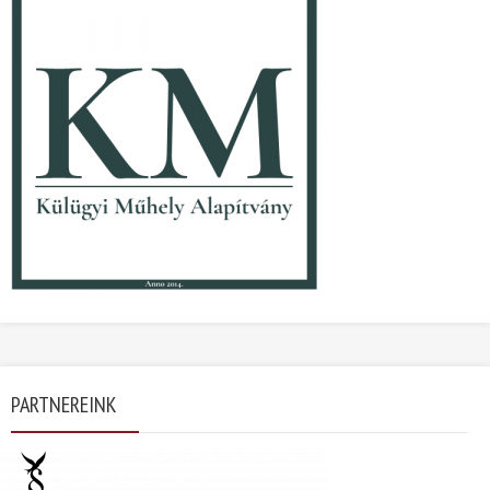
PARTNEREINK