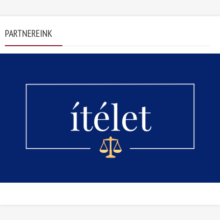
PARTNEREINK