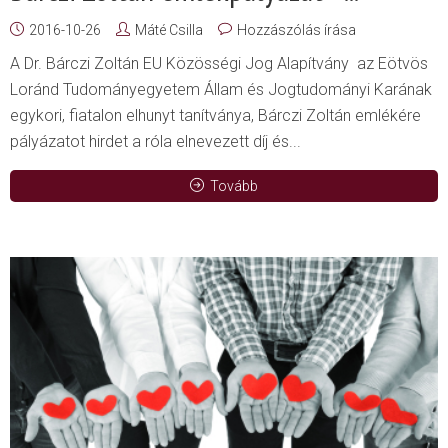
2016-10-26
Máté Csilla
Hozzászólás írása
A Dr. Bárczi Zoltán EU Közösségi Jog Alapítvány az Eötvös
Loránd Tudományegyetem Állam és Jogtudományi Karának
egykori, fiatalon elhunyt tanítványa, Bárczi Zoltán emlékére
pályázatot hirdet a róla elnevezett díj és...
Tovább