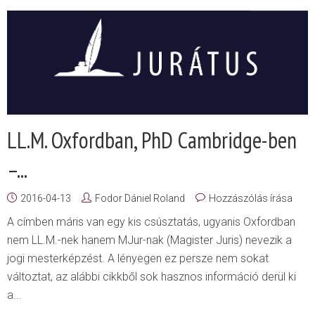
LL.M. Oxfordban, PhD Cambridge-ben
–...
2016-04-13
Fodor Dániel Roland
Hozzászólás írása
A címben máris van egy kis csúsztatás, ugyanis Oxfordban
nem LL.M.-nek hanem MJur-nak (Magister Juris) nevezik a
jogi mesterképzést. A lényegen ez persze nem sokat
változtat, az alábbi cikkből sok hasznos információ derül ki
a...