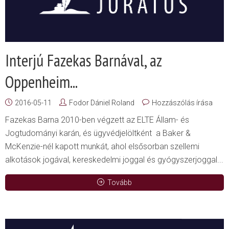
Interjú Fazekas Barnával, az
Oppenheim...
2016-05-11
Fodor Dániel Roland
Hozzászólás írása
Fazekas Barna 2010-ben végzett az ELTE Állam- és
Jogtudományi karán, és ügyvédjelöltként a Baker &
McKenzie-nél kapott munkát, ahol elsősorban szellemi
alkotások jogával, kereskedelmi joggal és gyógyszerjoggal...
Tovább