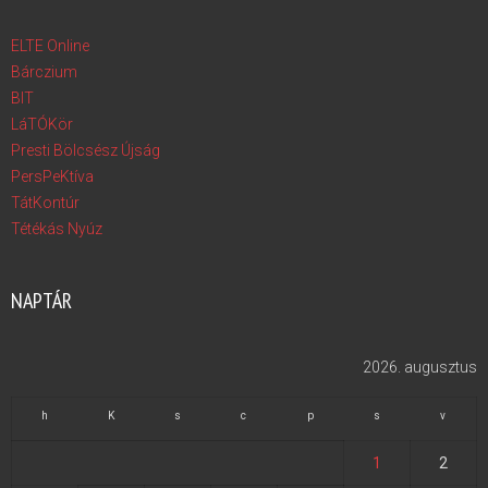
ELTE Online
Bárczium
BIT
LáTÓKör
Presti Bölcsész Újság
PersPeKtíva
TátKontúr
Tétékás Nyúz
NAPTÁR
2026. augusztus
h
K
s
c
p
s
v
1
2