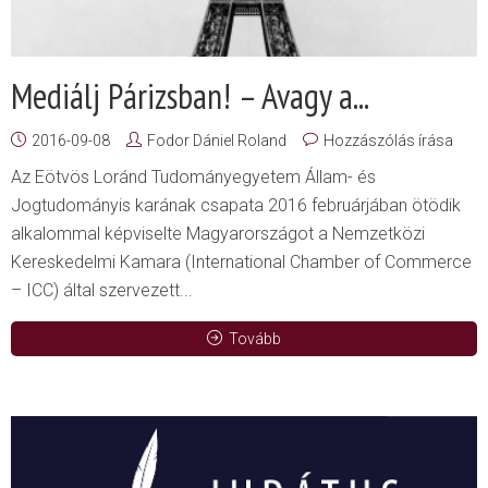
Mediálj Párizsban! – Avagy a...
2016-09-08
Fodor Dániel Roland
Hozzászólás írása
Az Eötvös Loránd Tudományegyetem Állam- és
Jogtudományis karának csapata 2016 februárjában ötödik
alkalommal képviselte Magyarországot a Nemzetközi
Kereskedelmi Kamara (International Chamber of Commerce
– ICC) által szervezett...
Tovább