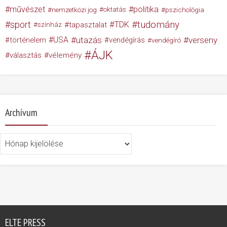
művészet
politika
nemzetközi jog
oktatás
pszichológia
tudomány
sport
TDK
tapasztalat
színház
USA
utazás
verseny
történelem
vendégírás
vendégíró
ÁJK
választás
vélemény
Archívum
Archívum
ELTE PRESS