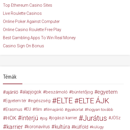
Top Ethereum Casino Sites
Live Roulette Casinos
Online Poker Against Computer
Online Casino Roulette Free Play
Best Gambling Apps To Win Real Money
Casino Sign On Bonus
Témák
egyetem
ajánló
alapjogok
beszámoló
büntetőjog
ELTE
ELTE ÁJK
egészség
Egyetem tér
Erasmus
EU
film
filmajánló
gyakorlat
hogyan tovább
Jurátus
interjú
HÖK
jogászi karrier
JÖSz
jog
karrier
kultúra
koronavírus
külföld
külügy