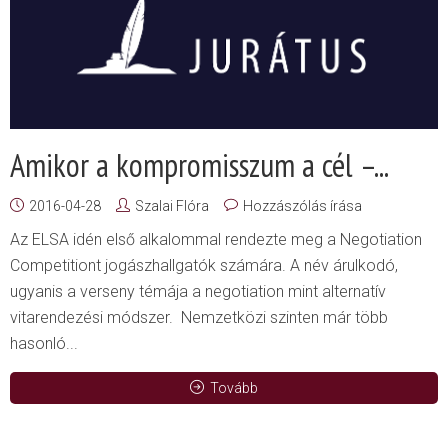
Amikor a kompromisszum a cél –...
2016-04-28
Szalai Flóra
Hozzászólás írása
Az ELSA idén első alkalommal rendezte meg a Negotiation
Competitiont jogászhallgatók számára. A név árulkodó,
ugyanis a verseny témája a negotiation mint alternatív
vitarendezési módszer. Nemzetközi szinten már több
hasonló...
Tovább