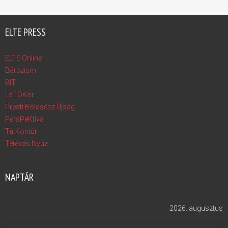
ELTE PRESS
ELTE Online
Bárczium
BIT
LáTÓKör
Presti Bölcsész Újság
PersPeKtíva
TátKontúr
Tétékás Nyúz
NAPTÁR
2026. augusztus