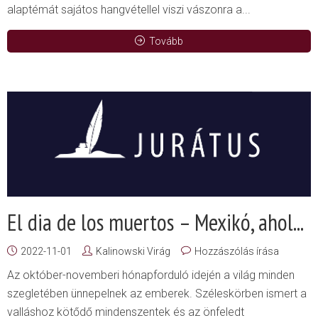
alaptémát sajátos hangvétellel viszi vászonra a...
Tovább
El dia de los muertos – Mexikó, ahol...
2022-11-01
Kalinowski Virág
Hozzászólás írása
Az október-novemberi hónapforduló idején a világ minden
szegletében ünnepelnek az emberek. Széleskörben ismert a
valláshoz kötődő mindenszentek és az önfeledt