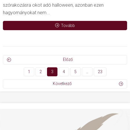
szórakozásra okot adó halloween, azonban ezen
hagyományokat nem...
Tovább
Előző
1
2
3
4
5
…
23
Következő