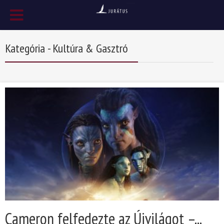
Kategória - Kultúra & Gasztró
Cameron felfedezte az Újvilágot –...