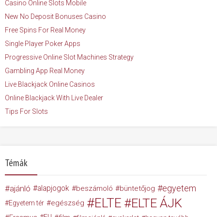
Casino Online Slots Mobile
New No Deposit Bonuses Casino
Free Spins For Real Money
Single Player Poker Apps
Progressive Online Slot Machines Strategy
Gambling App Real Money
Live Blackjack Online Casinos
Online Blackjack With Live Dealer
Tips For Slots
Témák
egyetem
ajánló
alapjogok
beszámoló
büntetőjog
ELTE
ELTE ÁJK
egészség
Egyetem tér