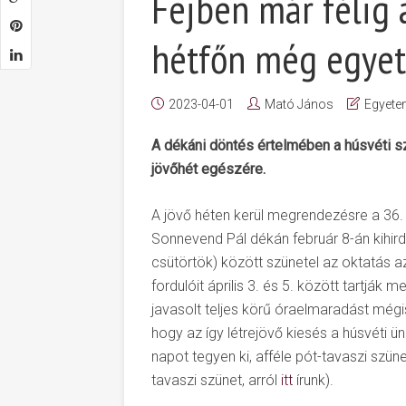
Fejben már félig a
hétfőn még egye
2023-04-01
Mató János
Egyete
A dékáni döntés értelmében a húsvéti sz
jövőhét egészére.
A jövő héten kerül megrendezésre a 36.
Sonnevend Pál dékán február 8-án kihird
csütörtök) között szünetel az oktatás 
fordulóit április 3. és 5. között tartjá
javasolt teljes körű óraelmaradást mégis e
hogy az így létrejövő kiesés a húsvéti 
napot tegyen ki, afféle pót-tavaszi szü
tavaszi szünet, arról
itt
írunk).