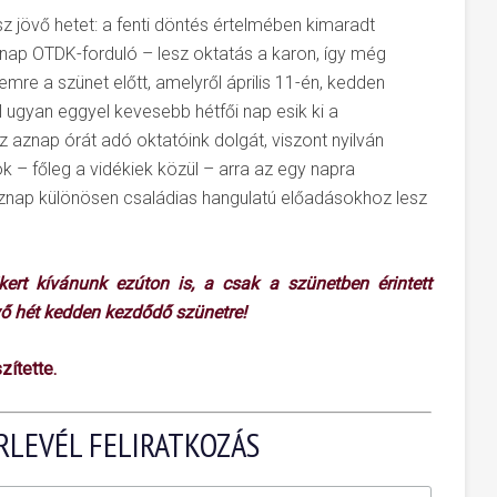
 jövő hetet: a fenti döntés értelmében kimaradt
znap OTDK-forduló – lesz oktatás a karon, így még
mre a szünet előtt, amelyről április 11-én, kedden
 ugyan eggyel kevesebb hétfői nap esik ki a
az aznap órát adó oktatóink dolgát, viszont nyilván
k – főleg a vidékiek közül – arra az egy napra
aznap különösen családias hangulatú előadásokhoz lesz
rt kívánunk ezúton is, a csak a szünetben érintett
vő hét kedden kezdődő szünetre!
zítette.
RLEVÉL FELIRATKOZÁS