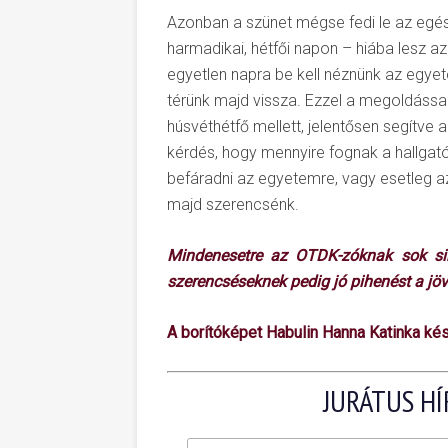
Azonban a szünet mégse fedi le az egész
harmadikai, hétfői napon – hiába lesz a
egyetlen napra be kell néznünk az egyete
térünk majd vissza. Ezzel a megoldással
húsvéthétfő mellett, jelentősen segítve 
kérdés, hogy mennyire fognak a hallgató
befáradni az egyetemre, vagy esetleg 
majd szerencsénk.
Mindenesetre az OTDK-zóknak sok sike
szerencséseknek pedig jó pihenést a jö
A borítóképet Habulin Hanna Katinka kés
JURÁTUS HÍ