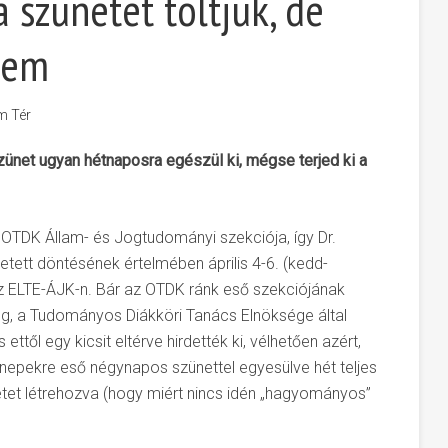
 szünetet töltjük, de
tem
m Tér
ünet ugyan hétnaposra egészül ki, mégse terjed ki a
 OTDK Állam- és Jogtudományi szekciója, így Dr.
etett döntésének értelmében április 4-6. (kedd-
az ELTE-ÁJK-n. Bár az OTDK ránk eső szekciójának
k meg, a Tudományos Diákköri Tanács Elnöksége által
ttől egy kicsit eltérve hirdették ki, vélhetően azért,
ünnepekre eső négynapos szünettel egyesülve hét teljes
netet létrehozva (hogy miért nincs idén „hagyományos”