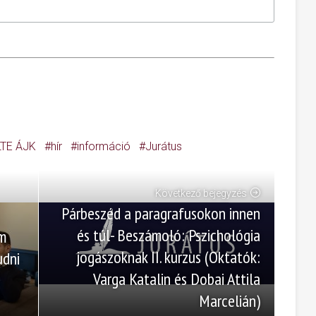
LTE ÁJK
hír
információ
Jurátus
Következő bejegyzés
Párbeszéd a paragrafusokon innen
és túl- Beszámoló: Pszichológia
m
jogászoknak II. kurzus (Oktatók:
udni
Varga Katalin és Dobai Attila
Marcelián)