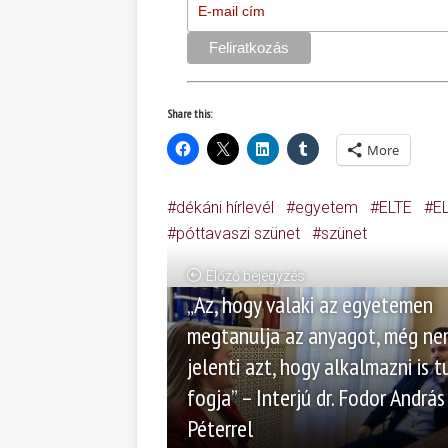
Share this:
More
dékáni hírlevél
egyetem
ELTE
E
póttavaszi szünet
szünet
Előző bejegyzés
„Az, hogy valaki az egyetemen
megtanulja az anyagot, még ne
jelenti azt, hogy alkalmazni is t
fogja” – Interjú dr. Fodor András
Péterrel