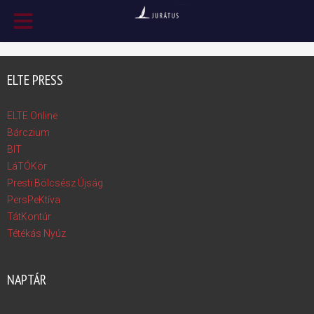
ELTE PRESS
ELTE Online
Bárczium
BIT
LáTÓKör
Presti Bölcsész Újság
PersPeKtíva
TátKontúr
Tétékás Nyúz
NAPTÁR