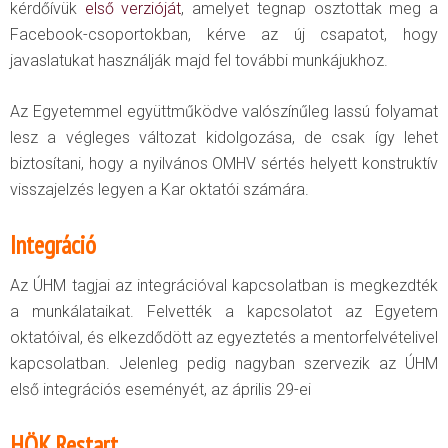
kérdőívük
első verzióját
, amelyet tegnap osztottak meg a
Facebook-csoportokban, kérve az új csapatot, hogy
javaslatukat használják majd fel további munkájukhoz.
Az Egyetemmel együttműködve valószínűleg lassú folyamat
lesz a végleges változat kidolgozása, de csak így lehet
biztosítani, hogy a nyilvános OMHV sértés helyett konstruktív
visszajelzés legyen a Kar oktatói számára.
Integráció
Az ÚHM tagjai az integrációval kapcsolatban is megkezdték
a munkálataikat. Felvették a kapcsolatot az Egyetem
oktatóival, és elkezdődött az egyeztetés a mentorfelvételivel
kapcsolatban. Jelenleg pedig nagyban szervezik az ÚHM
első integrációs eseményét, az április 29-ei
HÖK Restart