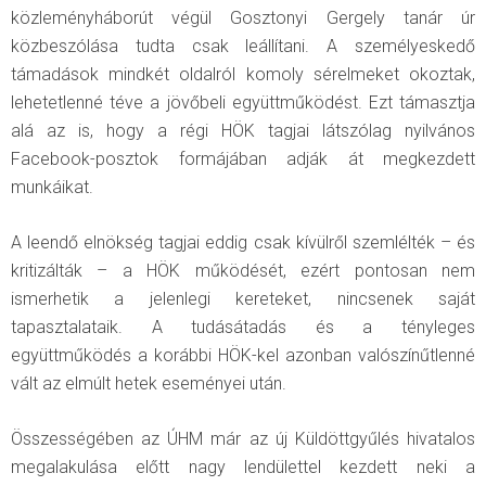
közleményháborút végül Gosztonyi Gergely tanár úr
közbeszólása tudta csak leállítani. A személyeskedő
támadások mindkét oldalról komoly sérelmeket okoztak,
lehetetlenné téve a jövőbeli együttműködést. Ezt támasztja
alá az is, hogy a régi HÖK tagjai látszólag nyilvános
Facebook-posztok formájában adják át megkezdett
munkáikat.
A leendő elnökség tagjai eddig csak kívülről szemlélték – és
kritizálták – a HÖK működését, ezért pontosan nem
ismerhetik a jelenlegi kereteket, nincsenek saját
tapasztalataik. A tudásátadás és a tényleges
együttműködés a korábbi HÖK-kel azonban valószínűtlenné
vált az elmúlt hetek eseményei után.
Összességében az ÚHM már az új Küldöttgyűlés hivatalos
megalakulása előtt nagy lendülettel kezdett neki a