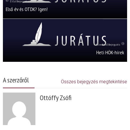
Előző bejegyzés
Első év és OTDK? Igen!
Következő bejegyzés
Heti HÖK-hírek
A szerzőről
Összes bejegyzés megtekintése
Ottóffy Zsófi