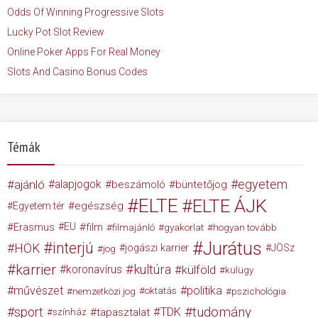
Odds Of Winning Progressive Slots
Lucky Pot Slot Review
Online Poker Apps For Real Money
Slots And Casino Bonus Codes
Témák
egyetem
ajánló
alapjogok
beszámoló
büntetőjog
ELTE
ELTE ÁJK
egészség
Egyetem tér
Erasmus
EU
film
filmajánló
gyakorlat
hogyan tovább
Jurátus
interjú
HÖK
jogászi karrier
JÖSz
jog
karrier
kultúra
koronavírus
külföld
külügy
művészet
politika
nemzetközi jog
oktatás
pszichológia
tudomány
sport
TDK
tapasztalat
színház