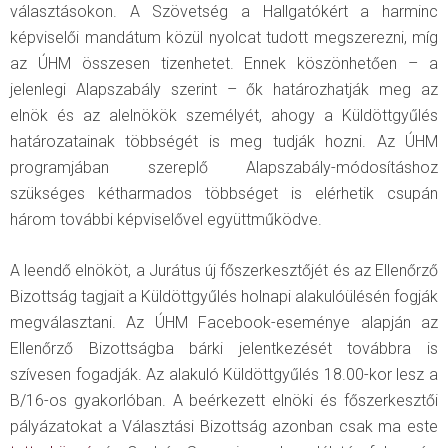
választásokon. A Szövetség a Hallgatókért a harminc
képviselői mandátum közül nyolcat tudott megszerezni, míg
az ÚHM összesen tizenhetet. Ennek köszönhetően – a
jelenlegi Alapszabály szerint – ők határozhatják meg az
elnök és az alelnökök személyét, ahogy a Küldöttgyűlés
határozatainak többségét is meg tudják hozni. Az ÚHM
programjában szereplő Alapszabály-módosításhoz
szükséges kétharmados többséget is elérhetik csupán
három további képviselővel együttműködve.
A leendő elnököt, a Jurátus új főszerkesztőjét és az Ellenőrző
Bizottság tagjait a Küldöttgyűlés holnapi alakulóülésén fogják
megválasztani. Az ÚHM Facebook-eseménye alapján az
Ellenőrző Bizottságba bárki jelentkezését továbbra is
szívesen fogadják. Az alakuló Küldöttgyűlés 18.00-kor lesz a
B/16-os gyakorlóban. A beérkezett elnöki és főszerkesztői
pályázatokat a Választási Bizottság azonban csak ma este