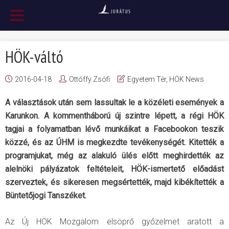
HÖK-váltó
2016-04-18
Ottóffy Zsófi
Egyetem Tér
,
HÖK News
A választások után sem lassultak le a közéleti események a
Karunkon. A kommentháború új szintre lépett, a régi HÖK
tagjai a folyamatban lévő munkáikat a Facebookon teszik
közzé, és az ÚHM is megkezdte tevékenységét. Kitették a
programjukat, még az alakuló ülés előtt meghirdették az
alelnöki pályázatok feltételeit, HÖK-ismertető előadást
szerveztek, és sikeresen megsértették, majd kibékítették a
Büntetőjogi Tanszéket.
Az Új HÖK Mozgalom elsöprő győzelmet aratott a