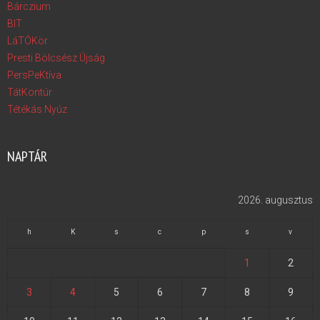
Bárczium
BIT
LáTÓKör
Presti Bölcsész Újság
PersPeKtíva
TátKontúr
Tétékás Nyúz
NAPTÁR
2026. augusztus
h
K
s
c
p
s
v
1
2
3
4
5
6
7
8
9