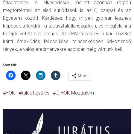
feladatainak. A lelkesedésük mellett azonban rögtön
megtörténtek az első súrlódások is az új csapat és az
Egyetem között. Kérdéses, hogy milyen gyorsan lesznek
képesek túllendülni a tapasztalatlanságukon, és megfelelni a
beléjük vetett bizalomnak. Az ÚHM tervei és a kari közélet
iránti érdeklődés fellendülése mindenképpen üdvözlendő
tények, a valós eredményekre azonban még várnunk kell.
Share this:
More
HÖK
küldöttgyűlés
Új HÖK Mozgalom