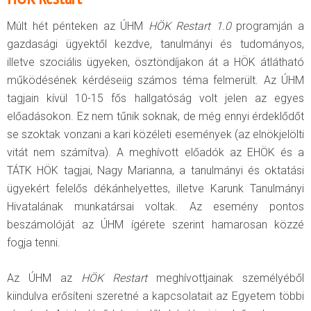
Múlt hét pénteken az ÚHM
HÖK Restart 1.0
programján a
gazdasági ügyektől kezdve, tanulmányi és tudományos,
illetve szociális ügyeken, ösztöndíjakon át a HÖK átlátható
működésének kérdéseiig számos téma felmerült. Az ÚHM
tagjain kívül 10-15 fős hallgatóság volt jelen az egyes
előadásokon. Ez nem tűnik soknak, de még ennyi érdeklődőt
se szoktak vonzani a kari közéleti események (az elnökjelölti
vitát nem számítva). A meghívott előadók az EHÖK és a
TÁTK HÖK tagjai, Nagy Marianna, a tanulmányi és oktatási
ügyekért felelős dékánhelyettes, illetve Karunk Tanulmányi
Hivatalának munkatársai voltak. Az esemény pontos
beszámolóját az ÚHM ígérete szerint hamarosan közzé
fogja tenni.
Az ÚHM az
HÖK Restart
meghívottjainak személyéből
kiindulva erősíteni szeretné a kapcsolatait az Egyetem többi