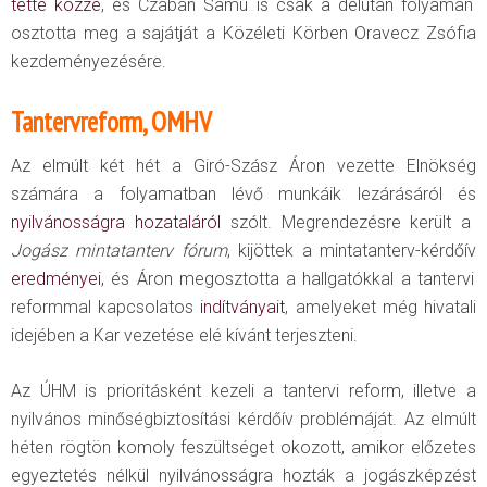
tette közzé
, és Czabán Samu is csak a délután folyamán
osztotta meg a sajátját a Közéleti Körben Oravecz Zsófia
kezdeményezésére.
Tantervreform, OMHV
Az elmúlt két hét a Giró-Szász Áron vezette Elnökség
számára a folyamatban lévő munkáik lezárásáról és
nyilvánosságra hozataláról
szólt. Megrendezésre került a
Jogász mintatanterv fórum
, kijöttek a mintatanterv-kérdőív
eredményei
, és Áron megosztotta a hallgatókkal a tantervi
reformmal kapcsolatos
indítványait
, amelyeket még hivatali
idejében a Kar vezetése elé kívánt terjeszteni.
Az ÚHM is prioritásként kezeli a tantervi reform, illetve a
nyilvános minőségbiztosítási kérdőív problémáját. Az elmúlt
héten rögtön komoly feszültséget okozott, amikor előzetes
egyeztetés nélkül nyilvánosságra hozták a jogászképzést