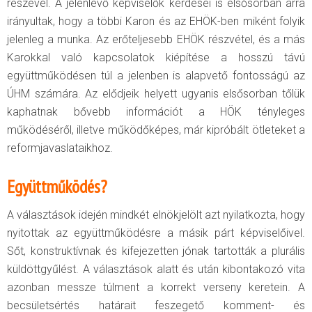
részével. A jelenlévő képviselők kérdései is elsősorban arra
irányultak, hogy a többi Karon és az EHÖK-ben miként folyik
jelenleg a munka. Az erőteljesebb EHÖK részvétel, és a más
Karokkal való kapcsolatok kiépítése a hosszú távú
együttműködésen túl a jelenben is alapvető fontosságú az
ÚHM számára. Az elődjeik helyett ugyanis elsősorban tőlük
kaphatnak bővebb információt a HÖK tényleges
működéséről, illetve működőképes, már kipróbált ötleteket a
reformjavaslataikhoz.
Együttműködés?
A választások idején mindkét elnökjelölt azt nyilatkozta, hogy
nyitottak az együttműködésre a másik párt képviselőivel.
Sőt, konstruktívnak és kifejezetten jónak tartották a plurális
küldöttgyűlést. A választások alatt és után kibontakozó vita
azonban messze túlment a korrekt verseny keretein. A
becsületsértés határait feszegető komment- és