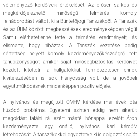
véleményező kérdőíveik értékelését. Az erősen sarkos és
megkérdőjelezhető minőségű felmérés komoly
felháborodást váltott ki a Büntetőjogi Tanszékből. A Tanszék
és az ÚHM közötti megbeszélések eredményeképpen végül
Samu elérhetetlenné tette a felmérés eredményeit, és
elismerte, hogy hibáztak. A Tanszék vezetése pedig
sértettség helyett komoly kezdeményezőkészségről tett
tanúbizonyságot, amikor saját minőségbiztosítási kérdőívet
kezdett kitöltetni a hallgatókkal. Természetesen ennek
kivitelezésében is sok hiányosság volt, de a jövőbeli
együttműködésnek mindenképpen pozitív előjele.
A nyilvános és megújított OMHV kérdése már évek óta
húzódó probléma. Egyetemi szinten eddig nem sikerült
megoldást találni rá, ezért másfél hónappal ezelőtt Áron
kezdeményezte egy önálló, nyilvános, kari kérdőív
létrehozását. A tanszékekkel egyeztetve ki is dolgozták saját