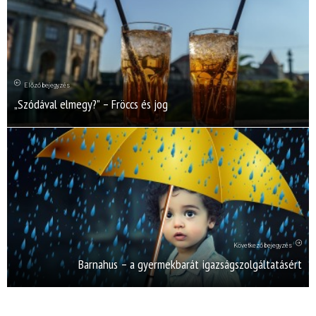
Előző bejegyzés
„Szódával elmegy?” – Fröccs és jog
Következő bejegyzés
Barnahus – a gyermekbarát igazságszolgáltatásért