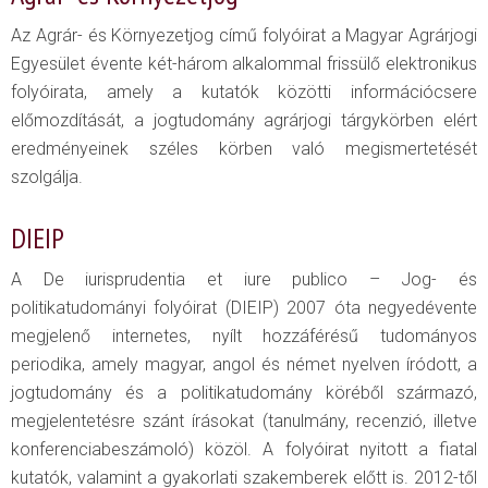
Az Agrár- és Környezetjog című folyóirat a Magyar Agrárjogi
Egyesület évente két-három alkalommal frissülő elektronikus
folyóirata, amely a kutatók közötti információcsere
előmozdítását, a jogtudomány agrárjogi tárgykörben elért
eredményeinek széles körben való megismertetését
szolgálja.
DIEIP
A De iurisprudentia et iure publico – Jog- és
politikatudományi folyóirat (DIEIP) 2007 óta negyedévente
megjelenő internetes, nyílt hozzáférésű tudományos
periodika, amely magyar, angol és német nyelven íródott, a
jogtudomány és a politikatudomány köréből származó,
megjelentetésre szánt írásokat (tanulmány, recenzió, illetve
konferenciabeszámoló) közöl. A folyóirat nyitott a fiatal
kutatók, valamint a gyakorlati szakemberek előtt is. 2012-től