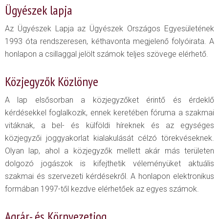
Ügyészek lapja
Az Ügyészek Lapja az Ügyészek Országos Egyesületének
1993 óta rendszeresen, kéthavonta megjelenő folyóirata. A
honlapon a csillaggal jelölt számok teljes szövege elérhető.
Közjegyzők Közlönye
A lap elsősorban a közjegyzőket érintő és érdeklő
kérdésekkel foglalkozik, ennek keretében fóruma a szakmai
vitáknak, a bel- és külföldi híreknek és az egységes
közjegyzői joggyakorlat kialakulását célzó törekvéseknek.
Olyan lap, ahol a közjegyzők mellett akár más területen
dolgozó jogászok is kifejthetik véleményüket aktuális
szakmai és szervezeti kérdésekről. A honlapon elektronikus
formában 1997-től kezdve elérhetőek az egyes számok.
Agrár- és Környezetjog