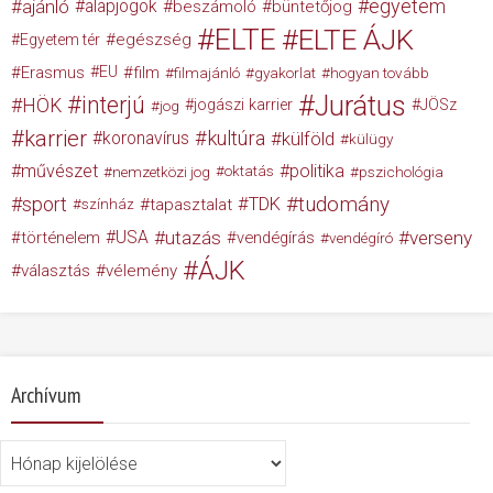
egyetem
ajánló
alapjogok
beszámoló
büntetőjog
ELTE
ELTE ÁJK
egészség
Egyetem tér
Erasmus
EU
film
filmajánló
gyakorlat
hogyan tovább
Jurátus
interjú
HÖK
jogászi karrier
JÖSz
jog
karrier
kultúra
koronavírus
külföld
külügy
művészet
politika
nemzetközi jog
oktatás
pszichológia
tudomány
sport
TDK
tapasztalat
színház
USA
utazás
verseny
történelem
vendégírás
vendégíró
ÁJK
választás
vélemény
Archívum
Archívum