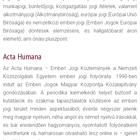
munkajogi, büntetőjogi, közigazgatási jogi ítéletek, valamint
alkotmányjogi (Alkotmánybíróság), európai jogi (Európai Unió
Bírósága) és nemzetközi emberi jogi (Emberi Jogok Európai
Bírósága) döntések elemzésére, és hallgatóbarát áron
elérhető, ami óriási pluszpont.
Acta Humana
Az Acta Humana – Emberi Jogi Közlemények a Nemzeti
Közszolgálati Egyetem emberi jogi folyóirata. 1990-ben
indult az Emberi Jogok Magyar Központja Közalapítvány
gondozásában. A periodika kiemelkedő helyet biztosít a
kutatások és szakmai tapasztalatok közlésére az emberi
jogi terület minden aspektusából, évente négyszer jelenik
meg magyar nyelven, néha angol és német nyelvű írásokkal,
és bár eredendően hagyományos, nyomtatott folyóiratként
tekinthetünk rá, hamarosan olvasható lesz online is – ígéret