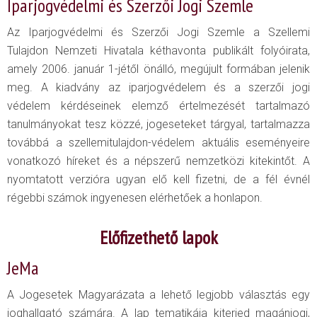
Iparjogvédelmi és Szerzői Jogi Szemle
Az Iparjogvédelmi és Szerzői Jogi Szemle a Szellemi
Tulajdon Nemzeti Hivatala kéthavonta publikált folyóirata,
amely 2006. január 1-jétől önálló, megújult formában jelenik
meg. A kiadvány az iparjogvédelem és a szerzői jogi
védelem kérdéseinek elemző értelmezését tartalmazó
tanulmányokat tesz közzé, jogeseteket tárgyal, tartalmazza
továbbá a szellemitulajdon-védelem aktuális eseményeire
vonatkozó híreket és a népszerű nemzetközi kitekintőt. A
nyomtatott verzióra ugyan elő kell fizetni, de a fél évnél
régebbi számok ingyenesen elérhetőek a honlapon.
Előfizethető lapok
JeMa
A Jogesetek Magyarázata a lehető legjobb választás egy
joghallgató számára. A lap tematikája kiterjed magánjogi,