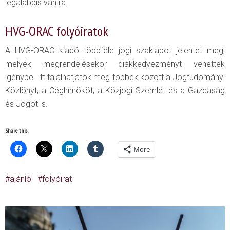
legalábbis van rá.
HVG-ORAC folyóiratok
A HVG-ORAC kiadó többféle jogi szaklapot jelentet meg,
melyek megrendelésekor diákkedvezményt vehettek
igénybe. Itt találhatjátok meg többek között a Jogtudományi
Közlönyt, a Céghírnököt, a Közjogi Szemlét és a Gazdaság
és Jogot is.
Share this:
More
ajánló
folyóirat