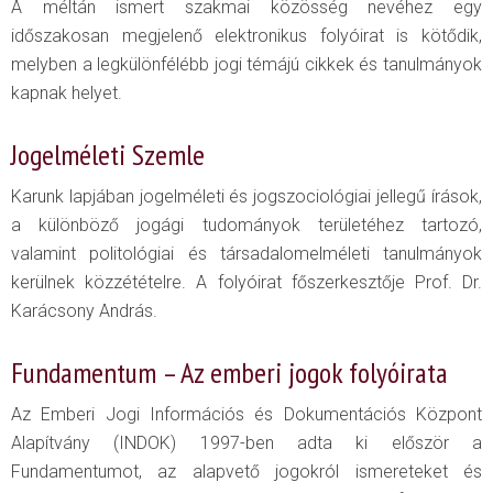
A méltán ismert szakmai közösség nevéhez egy
időszakosan megjelenő elektronikus folyóirat is kötődik,
melyben a legkülönfélébb jogi témájú cikkek és tanulmányok
kapnak helyet.
Jogelméleti Szemle
Karunk lapjában jogelméleti és jogszociológiai jellegű írások,
a különböző jogági tudományok területéhez tartozó,
valamint politológiai és társadalomelméleti tanulmányok
kerülnek közzétételre. A folyóirat főszerkesztője Prof. Dr.
Karácsony András.
Fundamentum – Az emberi jogok folyóirata
Az Emberi Jogi Információs és Dokumentációs Központ
Alapítvány (INDOK) 1997-ben adta ki először a
Fundamentumot, az alapvető jogokról ismereteket és