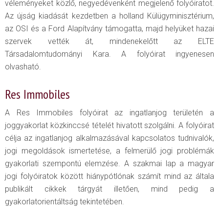
véleményeket közlő, negyedévenként megjelenő folyóiratot.
Az újság kiadását kezdetben a holland Külügyminisztérium,
az OSI és a Ford Alapítvány támogatta, majd helyüket hazai
szervek vették át, mindenekelőtt az ELTE
Társadalomtudományi Kara. A folyóirat ingyenesen
olvasható.
Res Immobiles
A Res Immobiles folyóirat az ingatlanjog területén a
joggyakorlat közkinccsé tételét hivatott szolgálni. A folyóirat
célja az ingatlanjog alkalmazásával kapcsolatos tudnivalók,
jogi megoldások ismertetése, a felmerülő jogi problémák
gyakorlati szempontú elemzése. A szakmai lap a magyar
jogi folyóiratok között hiánypótlónak számít mind az általa
publikált cikkek tárgyát illetően, mind pedig a
gyakorlatorientáltság tekintetében.