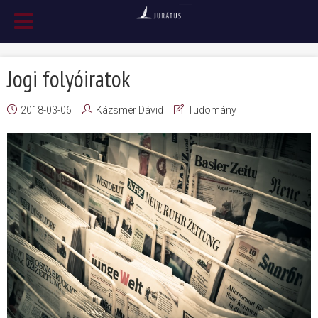
Jogi folyóiratok
2018-03-06
Kázsmér Dávid
Tudomány