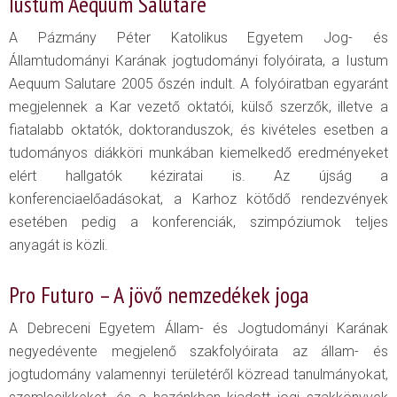
Iustum Aequum Salutare
A Pázmány Péter Katolikus Egyetem Jog- és
Államtudományi Karának jogtudományi folyóirata, a Iustum
Aequum Salutare 2005 őszén indult. A folyóiratban egyaránt
megjelennek a Kar vezető oktatói, külső szerzők, illetve a
fiatalabb oktatók, doktoranduszok, és kivételes esetben a
tudományos diákköri munkában kiemelkedő eredményeket
elért hallgatók kéziratai is. Az újság a
konferenciaelőadásokat, a Karhoz kötődő rendezvények
esetében pedig a konferenciák, szimpóziumok teljes
anyagát is közli.
Pro Futuro – A jövő nemzedékek joga
A Debreceni Egyetem Állam- és Jogtudományi Karának
negyedévente megjelenő szakfolyóirata az állam- és
jogtudomány valamennyi területéről közread tanulmányokat,