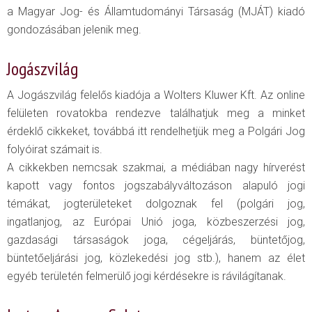
a Magyar Jog- és Államtudományi Társaság (MJÁT) kiadó
gondozásában jelenik meg.
Jogászvilág
A Jogászvilág felelős kiadója a Wolters Kluwer Kft. Az online
felületen rovatokba rendezve találhatjuk meg a minket
érdeklő cikkeket, továbbá itt rendelhetjük meg a Polgári Jog
folyóirat számait is.
A cikkekben nemcsak szakmai, a médiában nagy hírverést
kapott vagy fontos jogszabályváltozáson alapuló jogi
témákat, jogterületeket dolgoznak fel (polgári jog,
ingatlanjog, az Európai Unió joga, közbeszerzési jog,
gazdasági társaságok joga, cégeljárás, büntetőjog,
büntetőeljárási jog, közlekedési jog stb.), hanem az élet
egyéb területén felmerülő jogi kérdésekre is rávilágítanak.