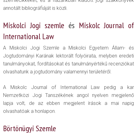
szemlecikkeket, és a hazánkban kiadott jogi szakkönyvek
annotált bibliográfiáját is közli.
Miskolci Jogi szemle
és
Miskolc Journal of
International Law
A Miskolci Jogi Szemle a Miskolci Egyetem Állam- és
Jogtudományi Karának lektorált folyóirata, melyben eredeti
tanulmányokat, fordításokat és tanulmányértékű recenziókat
olvashatunk a jogtudomány valamennyi területéről.
A Miskolc Journal of International Law pedig a kar
Nemzetközi Jogi Tanszékének angol nyelven megjelenő
lapja volt, de az ebben megjelent írások a mai napig
olvashatóak a honlapon.
Börtönügyi Szemle