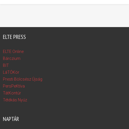
ELTE PRESS
ELTE Online
Bárczium
BIT
LáTÓKör
Presti Bölcsész Újság
PersPeKtíva
TátKontúr
Tétékás Nyúz
NAPTÁR