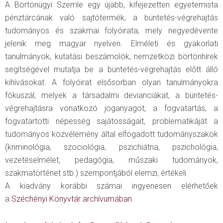
A Börtönügyi Szemle egy újabb, kifejezetten egyetemista
pénztárcának való sajtótermék, a büntetés-végrehajtás
tudományos és szakmai folyóirata, mely negyedévente
jelenik meg magyar nyelven. Elméleti és gyakorlati
tanulmányok, kutatási beszámolók, nemzetközi börtönhírek
segítségével mutatja be a büntetés-végrehajtás előtt álló
kihívásokat. A folyóirat elsősorban olyan tanulmányokra
fókuszál, melyek a társadalmi devianciákat, a büntetés-
végrehajtásra vonatkozó joganyagot, a fogvatartás, a
fogvatartotti népesség sajátosságait, problematikáját a
tudományos közvélemény által elfogadott tudományszakok
(kriminológia, szociológia, pszichiátria, pszichológia,
vezetéselmélet, pedagógia, műszaki tudományok,
szakmatörténet stb.) szempontjából elemzi, értékeli.
A kiadvány korábbi számai ingyenesen elérhetőek
a
Széchényi Könyvtár archívumában
.