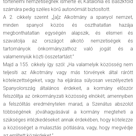
történelmi nemzetiségnek ismerte el, Katalónia és Baszkföld
számára pedig széles körű autonómiát biztosított.
A 2. cikkely szerint „[a]z Alkotmány a spanyol nemzet,
minden spanyol közös és oszthatatlan hazája
megbonthatatlan egységén alapszik, és elismeri és
szavatolja az országot alkotó nemzetiségek és
tartományok önkormányzathoz való jogát és a
valamennyiük közti összetartást.”
Majd a 155. cikkely így szól: „Ha valamelyik közösség nem
teljesíti az Alkotmány vagy más törvények által rárótt
kötelezettségeket, vagy ha eljárása súlyosan veszélyezteti
Spanyolország általános érdekeit, a kormány először
felszólítja az önkormányzati közösség elnökét; amennyiben
a felszólítás eredménytelen marad, a Szenátus abszolút
többségének jóváhagyásával a kormány megteheti a
szükséges intézkedéseket annak érdekében, hogy kötelezze
a közösséget a mulasztás pótlására, vagy, hogy megvédje
az említett közérdeket.”