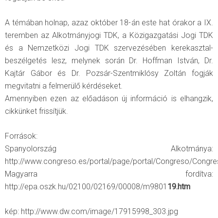
A témában holnap, azaz október 18-án este hat órakor a IX.
teremben az Alkotmányjogi TDK, a Közigazgatási Jogi TDK
és a Nemzetközi Jogi TDK szervezésében kerekasztal-
beszélgetés lesz, melynek során Dr. Hoffman István, Dr.
Kajtár Gábor és Dr. Pozsár-Szentmiklósy Zoltán fogják
megvitatni a felmerülő kérdéseket.
Amennyiben ezen az előadáson új információ is elhangzik,
cikkünket frissítjük.
Források:
Spanyolország Alkotmánya:
http://www.congreso.es/portal/page/portal/Congreso/Congr
Magyarra fordítva:
http://epa.oszk.hu/02100/02169/00008/m9801
19.htm
kép: http://www.dw.com/image/17915998_303.jpg