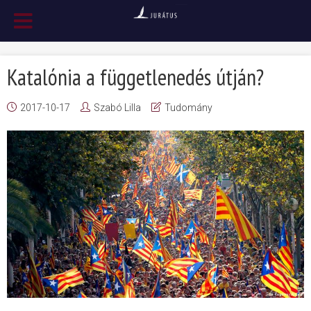
Katalónia a függetlenedés útján?
2017-10-17
Szabó Lilla
Tudomány