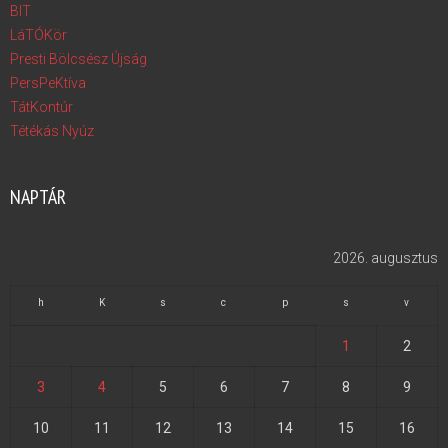
BIT
LáTÓKör
Presti Bölcsész Újság
PersPeKtíva
TátKontúr
Tétékás Nyúz
NAPTÁR
2026. augusztus
h
K
s
c
p
s
v
1
2
3
4
5
6
7
8
9
10
11
12
13
14
15
16