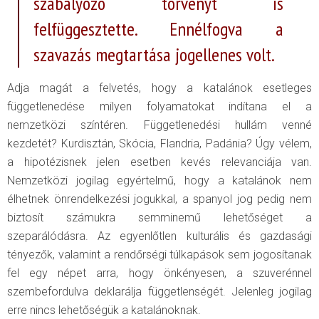
szabályozó törvényt is
felfüggesztette. Ennélfogva a
szavazás megtartása jogellenes volt.
Adja magát a felvetés, hogy a katalánok esetleges
függetlenedése milyen folyamatokat indítana el a
nemzetközi színtéren. Függetlenedési hullám venné
kezdetét? Kurdisztán, Skócia, Flandria, Padánia? Úgy vélem,
a hipotézisnek jelen esetben kevés relevanciája van.
Nemzetközi jogilag egyértelmű, hogy a katalánok nem
élhetnek önrendelkezési jogukkal, a spanyol jog pedig nem
biztosít számukra semminemű lehetőséget a
szeparálódásra. Az egyenlőtlen kulturális és gazdasági
tényezők, valamint a rendőrségi túlkapások sem jogosítanak
fel egy népet arra, hogy önkényesen, a szuverénnel
szembefordulva deklarálja függetlenségét. Jelenleg jogilag
erre nincs lehetőségük a katalánoknak.