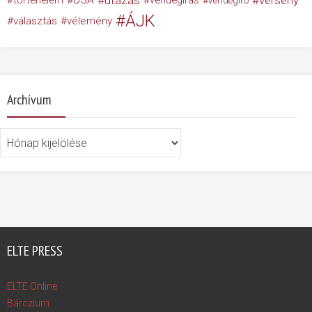
utazás
verseny
történelem
vendégírás
vendégíró
ÁJK
választás
vélemény
Archívum
Archívum
ELTE PRESS
ELTE Online
Bárczium