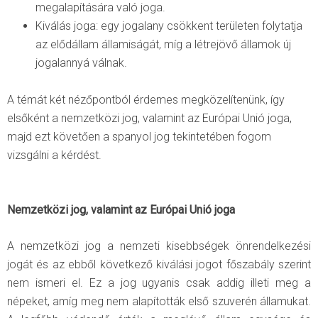
megalapítására való joga.
Kiválás joga: egy jogalany csökkent területen folytatja
az elődállam államiságát, míg a létrejövő államok új
jogalannyá válnak.
A témát két nézőpontból érdemes megközelítenünk, így
elsőként a nemzetközi jog, valamint az Európai Unió joga,
majd ezt követően a spanyol jog tekintetében fogom
vizsgálni a kérdést.
Nemzetközi jog, valamint az Európai Unió joga
A nemzetközi jog a nemzeti kisebbségek önrendelkezési
jogát és az ebből következő kiválási jogot főszabály szerint
nem ismeri el. Ez a jog ugyanis csak addig illeti meg a
népeket, amíg meg nem alapították első szuverén államukat.