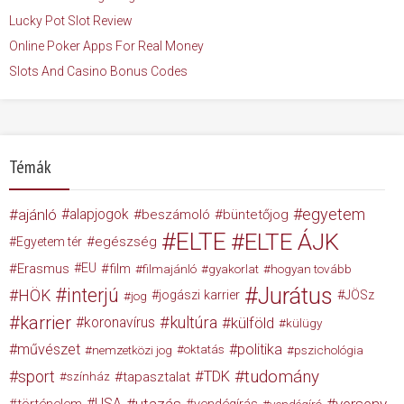
Lucky Pot Slot Review
Online Poker Apps For Real Money
Slots And Casino Bonus Codes
Témák
egyetem
ajánló
alapjogok
beszámoló
büntetőjog
ELTE
ELTE ÁJK
egészség
Egyetem tér
Erasmus
EU
film
filmajánló
gyakorlat
hogyan tovább
Jurátus
interjú
HÖK
jogászi karrier
JÖSz
jog
karrier
kultúra
koronavírus
külföld
külügy
művészet
politika
nemzetközi jog
oktatás
pszichológia
tudomány
sport
TDK
tapasztalat
színház
USA