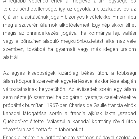
A legfőbb védendő érték a meglévő állam egysége és
területi sérthetetlensége, így az egyoldalú elszakadás és az
új állam alapításának joga – bizonyos kivételekkel – nem illeti
meg a szuverén államok alkotóelemeit. Egy nép akkor élhet
mégis az önrendelkezési jogával, ha kormánya faji, vallási
vagy a bőrszínen alapuló megkülönböztetést alkalmaz vele
szemben, továbbá ha gyarmati vagy más idegen uralom
alatt áll.
Az egyes kisebbségek kizárólag békés úton, a többségi
állam központi szerveinek egyetértésével és döntése alapján
változtathatnak helyzetükön. Az évtizedek során egy állam
sem nézte jó szemmel, ha polgárait ilyesfajta cselekvésekre
próbálták buzdítani. 1967-ben Charles de Gaulle francia elnök
kanadai látogatása során a francia ajkúak lakta „szabad
Québec”-et éltette. Válaszul a kanadai kormány rövid úton
távozásra szólította fel a tábornokot.
Ennek ellenére a világtörténelem számos példával szolgál a