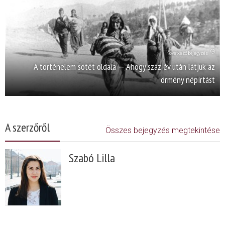
Következő bejegyzés
A történelem sötét oldala — Ahogy száz év után látjuk az
örmény népirtást
A szerzőről
Összes bejegyzés megtekintése
Szabó Lilla