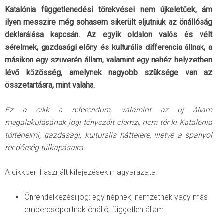
Katalónia függetlenedési törekvései nem újkeletűek, ám
ilyen messzire még sohasem sikerült eljutniuk az önállóság
deklarálása kapcsán. Az egyik oldalon valós és vélt
sérelmek, gazdasági előny és kulturális differencia állnak, a
másikon egy szuverén állam, valamint egy nehéz helyzetben
lévő közösség, amelynek nagyobb szüksége van az
összetartásra, mint valaha.
Ez a cikk a referendum, valamint az új állam
megalakulásának jogi tényezőit elemzi, nem tér ki Katalónia
történelmi, gazdasági, kulturális hátterére, illetve a spanyol
rendőrség túlkapásaira.
A cikkben használt kifejezések magyarázata:
Önrendelkezési jog: egy népnek, nemzetnek vagy más
embercsoportnak önálló, független állam