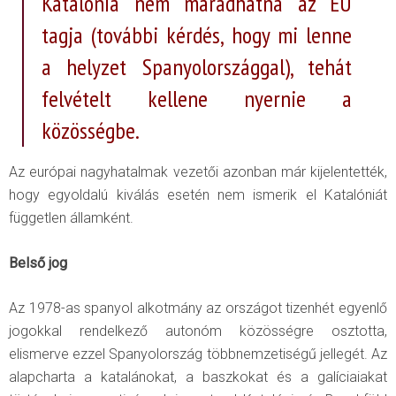
Katalónia nem maradhatna az EU
tagja (további kérdés, hogy mi lenne
a helyzet Spanyolországgal), tehát
felvételt kellene nyernie a
közösségbe.
Az európai nagyhatalmak vezetői azonban már kijelentették,
hogy egyoldalú kiválás esetén nem ismerik el Katalóniát
független államként.
Belső jog
Az 1978-as spanyol alkotmány az országot tizenhét egyenlő
jogokkal rendelkező autonóm közösségre osztotta,
elismerve ezzel Spanyolország többnemzetiségű jellegét. Az
alapcharta a katalánokat, a baszkokat és a galíciaiakat