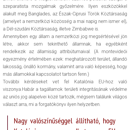
szeparatista mozgalmak győzelmére. Ilyen eszközökkel
alakult meg Banglades, az Észak-Ciprusi Török Köztársaság
(amelyet a nemzetközi közösség a mai napig nem ismer el),
a Dél-szudáni Köztársaság, illetve Zimbabwe is.
Amennyiben egy állam a nemzetközi jog megsértésével jön
létre, akkor sem tekinthető államnak, ha egyébként
rendelkezik az államiság attribútumaival. (A montevideói
egyezmény értelmében ezek: meghatározott terület, állandó
lakosság, önálló kormány, valamint arra való képesség, hogy
más államokkal kapcsolatot tartson fenn.)
További kérdéseket vet fel Katalónia EU-hoz való
viszonya.Habár a tagállamok területi integritásának védelme
az uniós jog alapelvei közé tartozik, mégsem találunk világos
választ arra, mi a forgatókönyv ilyen helyzetben.
Nagy valószínűséggel állítható, hogy