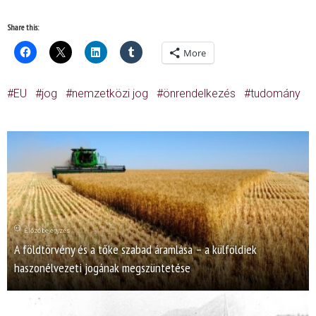
Share this:
More
EU
jog
nemzetközi jog
önrendelkezés
tudomány
Előző bejegyzés
A földtörvény és a tőke szabad áramlása – a külföldiek
haszonélvezeti jogának megszüntetése