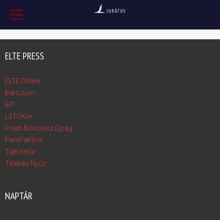
ELTE PRESS
ELTE Online
Bárczium
BIT
LáTÓKör
Presti Bölcsész Újság
PersPeKtíva
TátKontúr
Tétékás Nyúz
NAPTÁR