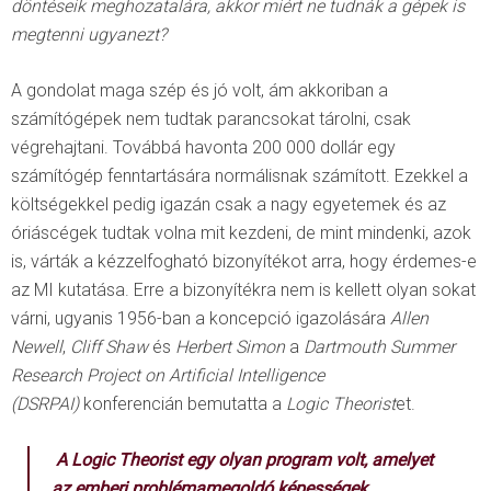
döntéseik meghozatalára, akkor miért ne tudnák a gépek is
megtenni ugyanezt?
A gondolat maga szép és jó volt, ám akkoriban a
számítógépek nem tudtak parancsokat tárolni, csak
végrehajtani. Továbbá havonta 200 000 dollár egy
számítógép fenntartására normálisnak számított. Ezekkel a
költségekkel pedig igazán csak a nagy egyetemek és az
óriáscégek tudtak volna mit kezdeni, de mint mindenki, azok
is, várták a kézzelfogható bizonyítékot arra, hogy érdemes-e
az MI kutatása. Erre a bizonyítékra nem is kellett olyan sokat
várni, ugyanis 1956-ban a koncepció igazolására
Allen
Newell
,
Cliff Shaw
és
Herbert Simon
a
Dartmouth Summer
Research Project on Artificial Intelligence
(DSRPAI)
konferencián bemutatta a
Logic Theorist
et.
A
Logic Theorist
egy olyan program volt, amelyet
az emberi problémamegoldó képességek