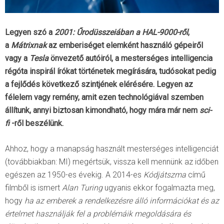
Legyen szó a
2001: Űrodüsszeiában a HAL-9000-ről
,
a
Mátrixnak
az emberiséget elemként használó gépeiről
vagy a
Tesla
önvezető autóiról, a mesterséges intelligencia
régóta inspirál írókat történetek megírására, tudósokat pedig
a fejlődés következő szintjének elérésére. Legyen az
félelem vagy remény, amit ezen technológiával szemben
állítunk, annyi biztosan kimondható, hogy mára már nem
sci-
fi
-ről beszélünk.
Ahhoz, hogy a manapság használt mesterséges intelligenciát
(továbbiakban: MI) megértsük, vissza kell mennünk az időben
egészen az 1950-es évekig. A 2014-es
Kódjátszma
című
filmből is ismert
Alan Turing
ugyanis ekkor fogalmazta meg,
hogy
ha az emberek a rendelkezésre álló információkat és az
értelmet használják fel a problémáik megoldására és