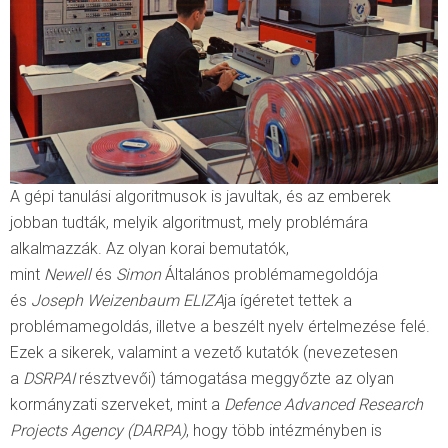
A gépi tanulási algoritmusok is javultak, és az emberek
jobban tudták, melyik algoritmust, mely problémára
alkalmazzák. Az olyan korai bemutatók,
mint
Newell
és
Simon
Általános problémamegoldója
és
Joseph Weizenbaum ELIZA
ja ígéretet tettek a
problémamegoldás, illetve a beszélt nyelv értelmezése felé.
Ezek a sikerek, valamint a vezető kutatók (nevezetesen
a
DSRPAI
résztvevői) támogatása meggyőzte az olyan
kormányzati szerveket, mint a
Defence Advanced Research
Projects Agency (DARPA)
, hogy több intézményben is