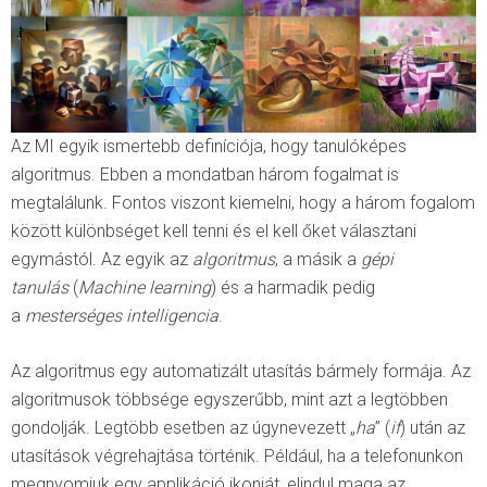
Az MI egyik ismertebb definíciója, hogy tanulóképes
algoritmus. Ebben a mondatban három fogalmat is
megtalálunk. Fontos viszont kiemelni, hogy a három fogalom
között különbséget kell tenni és el kell őket választani
egymástól. Az egyik az
algoritmus
, a másik a
gépi
tanulás
(
Machine learning
) és a harmadik pedig
a
mesterséges intelligencia
.
Az algoritmus egy automatizált utasítás bármely formája. Az
algoritmusok többsége egyszerűbb, mint azt a legtöbben
gondolják. Legtöbb esetben az úgynevezett „
ha
” (
if
) után az
utasítások végrehajtása történik. Például, ha a telefonunkon
megnyomjuk egy applikáció ikonját, elindul maga az