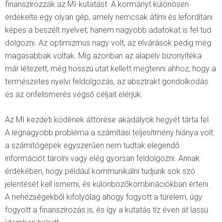
finanszírozzák az MI-kutatást. A kormányt különösen
érdekelte egy olyan gép, amely nemcsak átírni és lefordítani
képes a beszélt nyelvet, hanem nagyobb adatokat is fel tud
dolgozni. Az optimizmus nagy volt, az elvárások pedig még
magasabbak voltak. Míg azonban az alapelv bizonyítéka
már létezett, még hosszú utat kellett megtenni ahhoz, hogy a
természetes nyelvi feldolgozás, az absztrakt gondolkodás
és az önfelismerés végső céljait elérjük.
Az MI kezdeti ködének áttörése akadályok hegyét tárta fel.
A legnagyobb probléma a számítási teljesítmény hiánya volt:
a számítógépek egyszerűen nem tudtak elegendő
információt tárolni vagy elég gyorsan feldolgozni. Annak
érdekében, hogy például kommunikálni tudjunk sok szó
jelentését kell ismerni, és különbözőkombinációkban érteni .
A nehézségekből kifolyólag ahogy fogyott a türelem, úgy
fogyott a finanszírozás is, és így a kutatás tíz éven át lassú