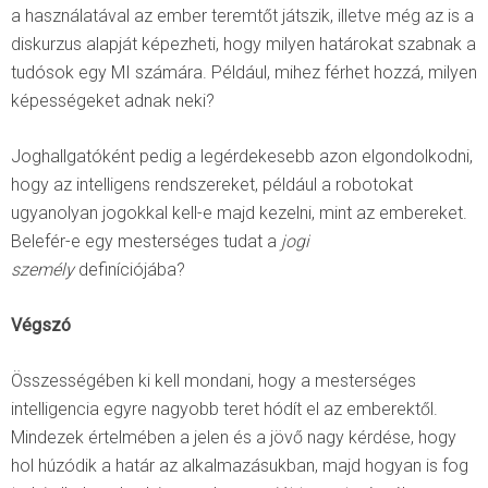
a használatával az ember teremtőt játszik, illetve még az is a
diskurzus alapját képezheti, hogy milyen határokat szabnak a
tudósok egy MI számára. Például, mihez férhet hozzá, milyen
képességeket adnak neki?
Joghallgatóként pedig a legérdekesebb azon elgondolkodni,
hogy az intelligens rendszereket, például a robotokat
ugyanolyan jogokkal kell-e majd kezelni, mint az embereket.
Belefér-e egy mesterséges tudat a
jogi
személy
definíciójába?
Végszó
Összességében ki kell mondani, hogy a mesterséges
intelligencia egyre nagyobb teret hódít el az emberektől.
Mindezek értelmében a jelen és a jövő nagy kérdése, hogy
hol húzódik a határ az alkalmazásukban, majd hogyan is fog