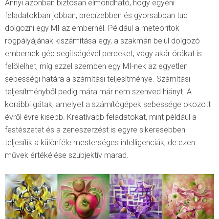
Annyi azonban biztosan elmondható, hogy egyéni
feladatokban jobban, precízebben és gyorsabban tud
dolgozni egy MI az embernél. Például a meteoritok
rögpályájának kiszámítása egy, a szakmán belül dolgozó
embernek gép segítségével perceket, vagy akár órákat is
felölelhet, míg ezzel szemben egy MI-nek az egyetlen
sebességi határa a számítási teljesítménye. Számítási
teljesítményből pedig mára már nem szenved hiányt. A
korábbi gátak, amelyet a számítógépek sebessége okozott
évről évre kisebb. Kreatívabb feladatokat, mint például a
festészetet és a zeneszerzést is egyre sikeresebben
teljesítik a különféle mesterséges intelligenciák, de ezen
művek értékélése szubjektív marad.