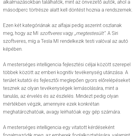
alkalmazásokban találhatók, mint az önvezető autók, ahol a
másodperc törtrésze alatt kell döntést hoznia a rendszernek.
Ezen két kategóriának az alfajai pedig aszerint oszlanak
meg, hogy az MI
szoftveres
vagy
„megtestesült”
. A Siri
szoftveres, míg a Tesla MI rendelkezik testi valóval az autó
képében.
A mesterséges intelligencia fejlesztési céljai között szerepel
többek között az emberi kognitív tevékenység utánzása. A
terület kutatói és fejlesztői meglepően gyors előrelépéseket
tesznek az olyan tevékenységek lemásolására, mint a
tanulás, az érvelés és az észlelés. Mindezt pedig olyan
mértékben végzik, amennyire ezek konkrétan
meghatározhatóak, avagy leírhatóak egy gép számára.
A mesterséges intelligencia egy vitatott kérdéseként
fogalmazódik meg, az emberek foglalkoztatására, valamint,