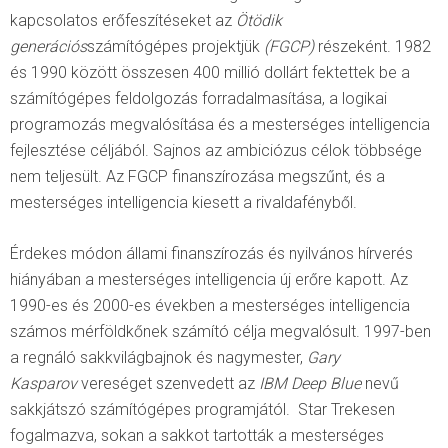
kapcsolatos erőfeszítéseket az
Ötödik
generációs
számítógépes projektjük
(FGCP)
részeként. 1982
és 1990 között összesen 400 millió dollárt fektettek be a
számítógépes feldolgozás forradalmasítása, a logikai
programozás megvalósítása és a mesterséges intelligencia
fejlesztése céljából. Sajnos az ambiciózus célok többsége
nem teljesült. Az FGCP finanszírozása megszűnt, és a
mesterséges intelligencia kiesett a rivaldafényből.
Érdekes módon állami finanszírozás és nyilvános hírverés
hiányában a mesterséges intelligencia új erőre kapott. Az
1990-es és 2000-es években a mesterséges intelligencia
számos mérföldkőnek számító célja megvalósult. 1997-ben
a regnáló sakkvilágbajnok és nagymester,
Gary
Kasparov
vereséget szenvedett az
IBM Deep Blue
nevű
sakkjátszó számítógépes programjától. Star Trekesen
fogalmazva, sokan a sakkot tartották a mesterséges