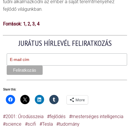
tudni alkalmazkodni az ember a saját teremtményéhez
fejlődő világunkban.
Források:
1
,
2
,
3
,
4
JURÁTUS HÍRLEVÉL FELIRATKOZÁS
Share this:
More
2001: Űrodüsszeia
fejlődés
mesterséges intelligencia
science
scifi
Tesla
tudomány