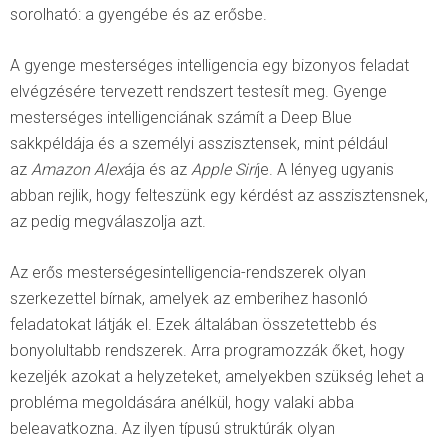
sorolható: a gyengébe és az erősbe.
A gyenge mesterséges intelligencia egy bizonyos feladat
elvégzésére tervezett rendszert testesít meg. Gyenge
mesterséges intelligenciának számít a Deep Blue
sakkpéldája és a személyi asszisztensek, mint például
az
Amazon Alex
ája és az
Apple Siri
je. A lényeg ugyanis
abban rejlik, hogy felteszünk egy kérdést az asszisztensnek,
az pedig megválaszolja azt.
Az erős mesterségesintelligencia-rendszerek olyan
szerkezettel bírnak, amelyek az emberihez hasonló
feladatokat látják el. Ezek általában összetettebb és
bonyolultabb rendszerek. Arra programozzák őket, hogy
kezeljék azokat a helyzeteket, amelyekben szükség lehet a
probléma megoldására anélkül, hogy valaki abba
beleavatkozna. Az ilyen típusú struktúrák olyan