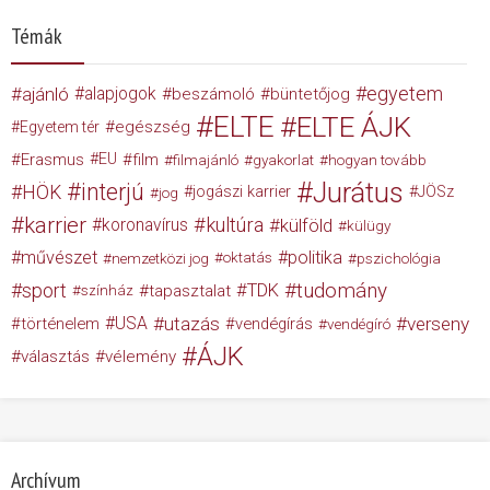
Témák
egyetem
ajánló
alapjogok
beszámoló
büntetőjog
ELTE
ELTE ÁJK
egészség
Egyetem tér
Erasmus
EU
film
filmajánló
gyakorlat
hogyan tovább
Jurátus
interjú
HÖK
jogászi karrier
JÖSz
jog
karrier
kultúra
koronavírus
külföld
külügy
művészet
politika
nemzetközi jog
oktatás
pszichológia
tudomány
sport
TDK
tapasztalat
színház
USA
utazás
verseny
történelem
vendégírás
vendégíró
ÁJK
választás
vélemény
Archívum