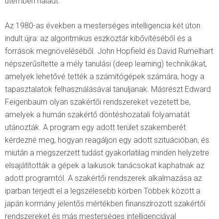
ütemben haladt.
Az 1980-as években a mesterséges intelligencia két úton
indult újra: az algoritmikus eszköztár kibővítéséből és a
források megnöveléséből. John Hopfield és David Rumelhart
népszerűsítette a mély tanulási (deep learning) technikákat,
amelyek lehetővé tették a számítógépek számára, hogy a
tapasztalatok felhasználásával tanuljanak. Másrészt Edward
Feigenbaum olyan szakértői rendszereket vezetett be,
amelyek a humán szakértő döntéshozatali folyamatát
utánozták. A program egy adott terület szakemberét
kérdezné meg, hogyan reagáljon egy adott szituációban, és
miután a megszerzett tudást gyakorlatilag minden helyzetre
elsajátították a gépek a laikusok tanácsokat kaphatnak az
adott programtól. A szakértői rendszerek alkalmazása az
iparban terjedt el a legszélesebb körben Többek között a
japán kormány jelentős mértékben finanszírozott szakértői
rendszereket és más mesterséges intelligenciával