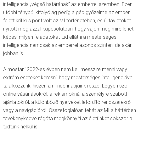
intelligencia „végső határának” az emberrel szemben. Ezen
utóbbi tényből kifolyólag pedig a gép győzelme az ember
felett kritikus pont volt az MI történetében, és új távlatokat
nyitott meg azzal kapcsolatban, hogy vajon még mire lehet
képes, milyen feladatokat tud ellátni a mesterséges
intelligencia nemcsak az emberrel azonos szinten, de akár
jobban is.
A mostani 2022-es évben nem kell messzire menni vagy
extrém eseteket keresni, hogy mesterséges intelligenciával
találkozzunk, hiszen a mindennapjaink része. Legyen szó
online vásárlásokról, a reklámoknál a személyre szabott
ajánlatokról, a különböző nyelveket lefordító rendszerekről
vagy a navigációról. Összefoglalóan tehát az MI a háttérben
tevékenykedve régóta megkönnyíti az életünket sokszor a
tudtunk nélkül is.