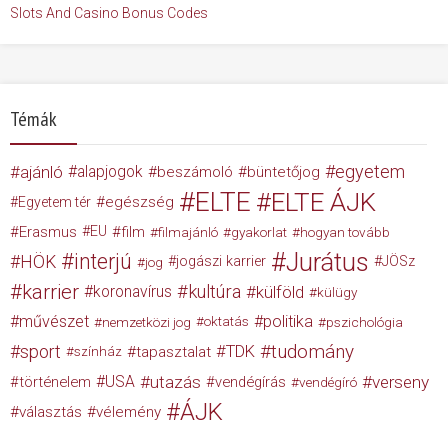
Slots And Casino Bonus Codes
Témák
egyetem
ajánló
alapjogok
beszámoló
büntetőjog
ELTE
ELTE ÁJK
egészség
Egyetem tér
Erasmus
EU
film
filmajánló
gyakorlat
hogyan tovább
Jurátus
interjú
HÖK
jogászi karrier
JÖSz
jog
karrier
kultúra
koronavírus
külföld
külügy
művészet
politika
nemzetközi jog
oktatás
pszichológia
tudomány
sport
TDK
tapasztalat
színház
USA
utazás
verseny
történelem
vendégírás
vendégíró
ÁJK
választás
vélemény