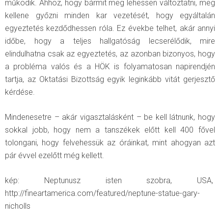
működik. Ahhoz, hogy bármit meg lehessen változtatni, meg
kellene győzni minden kar vezetését, hogy egyáltalán
egyeztetés kezdődhessen róla. Ez évekbe telhet, akár annyi
időbe, hogy a teljes hallgatóság lecserélődik, mire
elindulhatna csak az egyeztetés, az azonban bizonyos, hogy
a probléma valós és a HÖK is folyamatosan napirendjén
tartja, az Oktatási Bizottság egyik leginkább vitát gerjesztő
kérdése.
Mindenesetre – akár vigasztalásként – be kell látnunk, hogy
sokkal jobb, hogy nem a tanszékek előtt kell 400 fővel
tolongani, hogy felvehessük az óráinkat, mint ahogyan azt
pár évvel ezelőtt még kellett.
kép: Neptunusz isten szobra, USA,
http://fineartamerica.com/featured/neptune-statue-gary-
nicholls