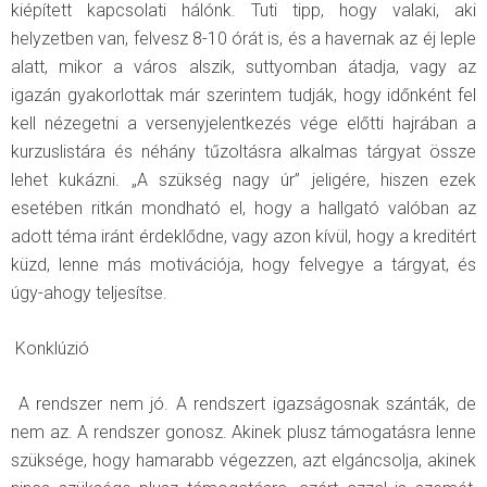
kiépített kapcsolati hálónk. Tuti tipp, hogy valaki, aki
helyzetben van, felvesz 8-10 órát is, és a havernak az éj leple
alatt, mikor a város alszik, suttyomban átadja, vagy az
igazán gyakorlottak már szerintem tudják, hogy időnként fel
kell nézegetni a versenyjelentkezés vége előtti hajrában a
kurzuslistára és néhány tűzoltásra alkalmas tárgyat össze
lehet kukázni. „A szükség nagy úr” jeligére, hiszen ezek
esetében ritkán mondható el, hogy a hallgató valóban az
adott téma iránt érdeklődne, vagy azon kívül, hogy a kreditért
küzd, lenne más motivációja, hogy felvegye a tárgyat, és
úgy-ahogy teljesítse.
Konklúzió
A rendszer nem jó. A rendszert igazságosnak szánták, de
nem az. A rendszer gonosz. Akinek plusz támogatásra lenne
szüksége, hogy hamarabb végezzen, azt elgáncsolja, akinek