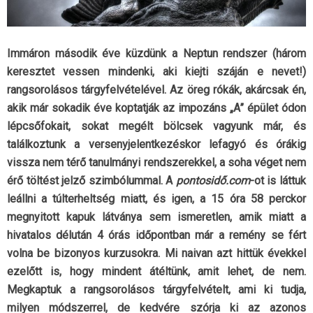
Immáron második éve küzdünk a Neptun rendszer (három
keresztet vessen mindenki, aki kiejti száján e nevet!)
rangsorolásos tárgyfelvételével. Az öreg rókák, akárcsak én,
akik már sokadik éve koptatják az impozáns „A” épület ódon
lépcsőfokait, sokat megélt bölcsek vagyunk már, és
találkoztunk a versenyjelentkezéskor lefagyó és órákig
vissza nem térő tanulmányi rendszerekkel, a soha véget nem
érő töltést jelző szimbólummal. A
pontosidő.com
-ot is láttuk
leállni a túlterheltség miatt, és igen, a 15 óra 58 perckor
megnyitott kapuk látványa sem ismeretlen, amik miatt a
hivatalos délután 4 órás időpontban már a remény se fért
volna be bizonyos kurzusokra. Mi naivan azt hittük évekkel
ezelőtt is, hogy mindent átéltünk, amit lehet, de nem.
Megkaptuk a rangsorolásos tárgyfelvételt, ami ki tudja,
milyen módszerrel, de kedvére szórja ki az azonos