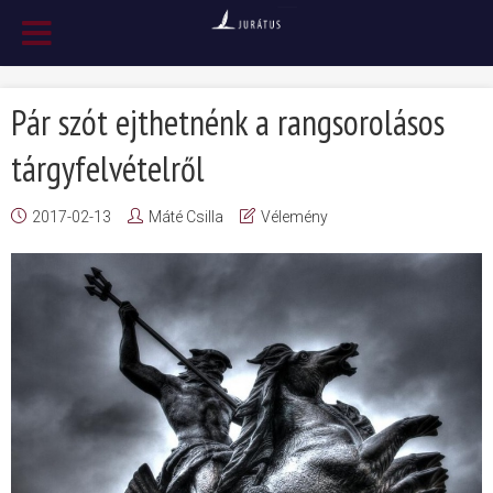
Pár szót ejthetnénk a rangsorolásos
tárgyfelvételről
2017-02-13
Máté Csilla
Vélemény