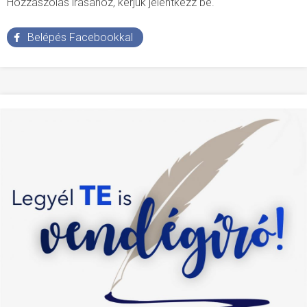
Hozzászólás írásához, kérjük jelentkezz be.
Belépés Facebookkal