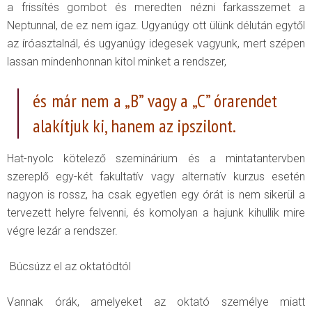
a frissítés gombot és meredten nézni farkasszemet a
Neptunnal, de ez nem igaz. Ugyanúgy ott ülünk délután egytől
az íróasztalnál, és ugyanúgy idegesek vagyunk, mert szépen
lassan mindenhonnan kitol minket a rendszer,
és már nem a „B” vagy a „C” órarendet
alakítjuk ki, hanem az ipszilont.
Hat-nyolc kötelező szeminárium és a mintatantervben
szereplő egy-két fakultatív vagy alternatív kurzus esetén
nagyon is rossz, ha csak egyetlen egy órát is nem sikerül a
tervezett helyre felvenni, és komolyan a hajunk kihullik mire
végre lezár a rendszer.
Búcsúzz el az oktatódtól
Vannak órák, amelyeket az oktató személye miatt