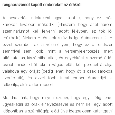
rangsorszámot kapott embereket az órákról.
A bevezetés indokaként ugye hallottuk, hogy ez más
karokon kiválóan működik. (Elhiszem, hogy ahol három
szemináriumot kell felvenni adott félévben, ez tök jól
működik.) Nekem – és sok száz hallgatótársamnak is –
ezzel szemben az a véleményem, hogy ez a rendszer
semmivel sem jobb, mint a versenyjelentkezés, mert
átláthatatlan, kiszámíthatatlan, és egyébként is szemétládát
csinál mindenkiből, aki a vágás előtt két perccel átrakja
valahova egy óráját (pedig lehet, hogy őt is csak sarokba
szorították), és ezzel több tucat ember órarendjét is
felborítja, akár a dominósort.
Mondhatnánk, hogy milyen szuper, hogy egy hétig lehet
ügyeskedni az órák elhelyezésével és nem kell egy adott
időpontban a számítógép előtt ülve idegbajosan kattintgatni