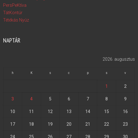
PersPeKtíva
TátKontúr
Tétékás Nyúz
NAPTÁR
2026. augusztus
h
K
s
c
p
s
v
1
2
3
4
5
6
7
8
9
10
11
12
13
14
15
16
17
18
19
20
21
22
23
24
25
26
27
28
29
30