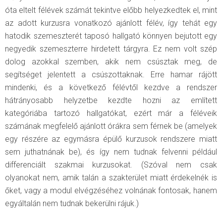
óta eltelt félévek számát tekintve előbb helyezkedtek el, mint
az adott kurzusra vonatkozó ajánlott félév, így tehát egy
hatodik szemeszterét taposó hallgató könnyen bejutott egy
negyedik szemeszterre hirdetett tárgyra. Ez nem volt szép
dolog azokkal szemben, akik nem csúsztak meg, de
segítséget jelentett a csúszottaknak. Erre hamar rájött
mindenki, és a következő félévtől kezdve a rendszer
hátrányosabb helyzetbe kezdte hozni az említett
kategóriába tartozó hallgatókat, ezért már a féléveik
számának megfelelő ajánlott órákra sem férnek be (amelyek
egy részére az egymásra épülő kurzusok rendszere miatt
sem juthatnának be), és így nem tudnak felvenni például
differenciált szakmai kurzusokat. (Szóval nem csak
olyanokat nem, amik talán a szakterület miatt érdekelnék is
őket, vagy a modul elvégzéséhez volnának fontosak, hanem
egyáltalán nem tudnak bekerülni rájuk.)