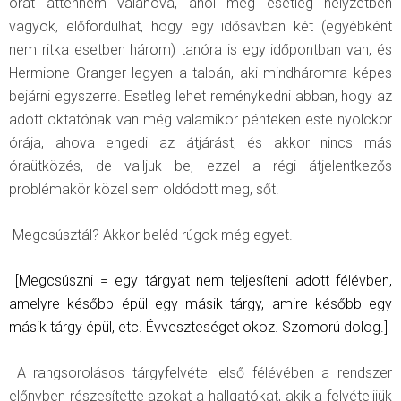
órát áttennem valahova, ahol még esetleg helyzetben
vagyok, előfordulhat, hogy egy idősávban két (egyébként
nem ritka esetben három) tanóra is egy időpontban van, és
Hermione Granger legyen a talpán, aki mindháromra képes
bejárni egyszerre. Esetleg lehet reménykedni abban, hogy az
adott oktatónak van még valamikor pénteken este nyolckor
órája, ahova engedi az átjárást, és akkor nincs más
óraütközés, de valljuk be, ezzel a régi átjelentkezős
problémakör közel sem oldódott meg, sőt.
Megcsúsztál? Akkor beléd rúgok még egyet.
[Megcsúszni = egy tárgyat nem teljesíteni adott félévben,
amelyre később épül egy másik tárgy, amire később egy
másik tárgy épül, etc. Évveszteséget okoz. Szomorú dolog.]
A rangsorolásos tárgyfelvétel első félévében a rendszer
előnyben részesítette azokat a hallgatókat, akik a felvételijük