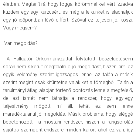
életben. Megtanít rá, hogy foggal-körömmel kell vért izzadva
küzdeni egy-egy kurzusért, és még a lelkünket is eladhatjuk
egy jó időpontban lévő différt. Szóval ez teljesen jó, köszi.
Vagy mégsem?
Van megoldás?
A Hallgatói Önkormányzattal folytatott beszélgetéseim
során nem sikerült megtalálni a jó megoldást, hiszen ami az
egyik vélemény szerint igazságos lenne, az talán a másik
szerint megint csak kitüntetne valakiket a tömegből. Talán a
tanulmányi átlag alapján történő pontozás lenne a megfelelő,
de azt ismét nem láthatja a rendszer, hogy egy-egy
teljesítmény mögött mi áll, tehát ez sem lenne
maradéktalanul jó megoldás. Másik probléma, hogy eléggé
bebetonozott a mostani rendszer, hiszen a rangsorolás
sajátos szempontrendszere minden karon, ahol ez van, így