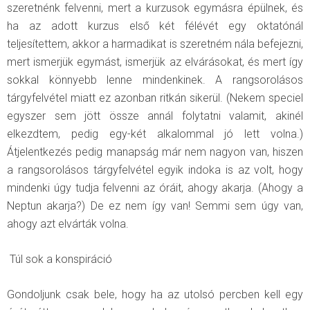
szeretnénk felvenni, mert a kurzusok egymásra épülnek, és
ha az adott kurzus első két félévét egy oktatónál
teljesítettem, akkor a harmadikat is szeretném nála befejezni,
mert ismerjük egymást, ismerjük az elvárásokat, és mert így
sokkal könnyebb lenne mindenkinek. A rangsorolásos
tárgyfelvétel miatt ez azonban ritkán sikerül. (Nekem speciel
egyszer sem jött össze annál folytatni valamit, akinél
elkezdtem, pedig egy-két alkalommal jó lett volna.)
Átjelentkezés pedig manapság már nem nagyon van, hiszen
a rangsorolásos tárgyfelvétel egyik indoka is az volt, hogy
mindenki úgy tudja felvenni az óráit, ahogy akarja. (Ahogy a
Neptun akarja?) De ez nem így van! Semmi sem úgy van,
ahogy azt elvárták volna.
Túl sok a konspiráció
Gondoljunk csak bele, hogy ha az utolsó percben kell egy