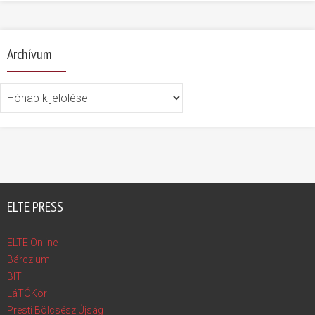
Archívum
Archívum
ELTE PRESS
ELTE Online
Bárczium
BIT
LáTÓKör
Presti Bölcsész Újság