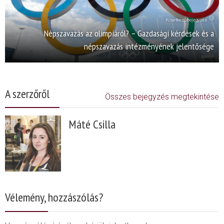
Következő bejegyzés
Népszavazás az olimpiáról? – Gazdasági kérdések és a
népszavazás intézményének jelentősége
A szerzőről
Összes bejegyzés megtekintése
Máté Csilla
Vélemény, hozzászólás?