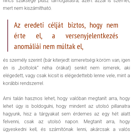
nincs szüksége plusz támogatásra, azért azzal is szemét,
mert nem kiszámítható.
Az eredeti célját biztos, hogy nem
érte el, a versenyjelentkezés
anomáliái nem múltak el,
és személy szerint (bár kiterjedt ismeretségi köröm van, igen
én is „boltolok” néha órákat) senkit nem ismerek, aki
elégedett, vagy csak kicsit is elégedettebb lenne vele, mint a
korábbi rendszerrel.
Ami talán hasznos lehet, hogy valóban megtanít arra, hogy
lehet úgy is boldogulni, hogy mindent az utolsó pillanatra
hagyunk, hisz a tárgyakat sem érdemes az egy hét alatt
felvenni, csak az utolsó napon. Megtanít arra, hogy
ügyeskedni kell, és számítónak lenni, akárcsak a valós