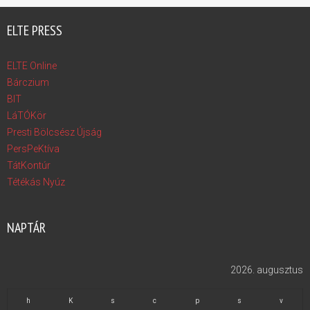
ELTE PRESS
ELTE Online
Bárczium
BIT
LáTÓKör
Presti Bölcsész Újság
PersPeKtíva
TátKontúr
Tétékás Nyúz
NAPTÁR
2026. augusztus
h
K
s
c
p
s
v