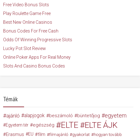
Free Video Bonus Slots
Play Roulette Game Free
Best New Online Casinos
Bonus Codes For Free Cash
Odds Of Winning Progressive Slots
Lucky Pot Slot Review
Online Poker Apps For Real Money
Slots And Casino Bonus Codes
Témák
egyetem
ajánló
alapjogok
beszámoló
büntetőjog
ELTE
ELTE ÁJK
egészség
Egyetem tér
Erasmus
EU
film
filmajánló
gyakorlat
hogyan tovább