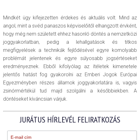
Mindkét ügy kifejezetten érdekes és aktuális volt. Mind az
angol, mint a svéd panaszos képviselőitől elhangzott érvként,
hogy még nem született ehhez hasonló döntés a nemzetközi
joggyakorlatban, pedig a lehallgatások és titkos
megfigyelések a technikák fejlődésével egyre komolyabb
problémát jelentenek és egyre súlyosabb jogsértéseket
eredményeznek. Ebből kifolyólag az ítéletek kimenetele
jelentős hatást fog gyakorolni az Emberi Jogok Európai
Egyezményben részes államok joggyakorlatára is, vagyis
zsinórmértékül tud majd szolgálni a későbbiekben. A
döntéseket kíváncsian várjuk.
JURÁTUS HÍRLEVÉL FELIRATKOZÁS