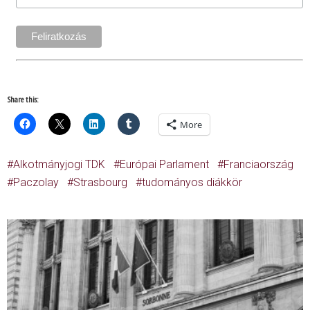
Share this:
More
Alkotmányjogi TDK
Európai Parlament
Franciaország
Paczolay
Strasbourg
tudományos diákkör