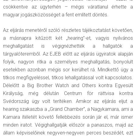
csökkentve az ügyterhén – mégis váratlanul érhette a
magyar jogászközösséget a fent említett döntés.
Az eljárás menetéről szóló részletes tájékoztatást követően,
a másnapra kitűzött két „hearing”-et, vagyis nyilvános
meghallgatást is végignézhették a hallgatók a
tárgyalóteremből. Az EJEB előtt az eljárás ügyiratok alapján
folyik, nagyon ritka a személyes meghallgatás, bonyolult
esetekben azonban mégis sor kerülhet rá. Mindkettő ügy a
titkos megfigyeléssel, titkos lehallgatással volt kapcsolatos.
Délelőtt a Big Brother Watch and Others kontra Egyesült
Királyság, még délután Centrum för rättvisa kontra
Svédország ügy volt terítéken. Amikor az eljárás eljut a
hearing szakaszba a „Grand Chamber”, a Nagykamara, ami a
Kamara ítéletét követő fellebbezés során jár el, már ismer
minden iratot. Végighallgatják először a panaszos, majd az
állam képviselőinek negyven-negyven perces beszédét, ezt