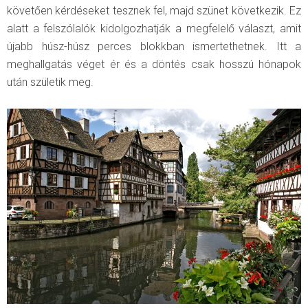
követően kérdéseket tesznek fel, majd szünet következik. Ez
alatt a felszólalók kidolgozhatják a megfelelő választ, amit
újabb húsz-húsz perces blokkban ismertethetnek. Itt a
meghallgatás véget ér és a döntés csak hosszú hónapok
után születik meg.