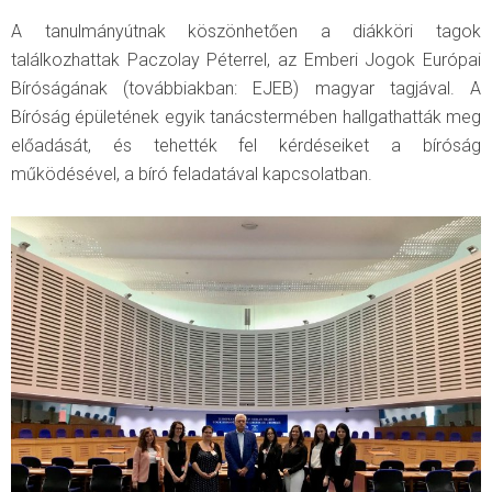
A tanulmányútnak köszönhetően a diákköri tagok
találkozhattak Paczolay Péterrel, az Emberi Jogok Európai
Bíróságának (továbbiakban: EJEB) magyar tagjával. A
Bíróság épületének egyik tanácstermében hallgathatták meg
előadását, és tehették fel kérdéseiket a bíróság
működésével, a bíró feladatával kapcsolatban.