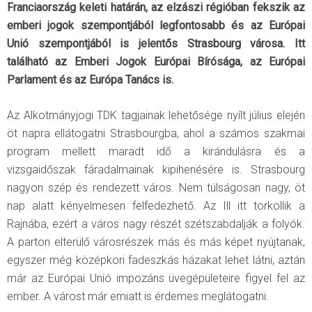
Franciaország keleti határán, az elzászi régióban fekszik az
emberi jogok szempontjából legfontosabb és az Európai
Unió szempontjából is jelentős Strasbourg városa. Itt
található az Emberi Jogok Európai Bírósága, az Európai
Parlament és az Európa Tanács is.
Az Alkotmányjogi TDK tagjainak lehetősége nyílt július elején
öt napra ellátogatni Strasbourgba, ahol a számos szakmai
program mellett maradt idő a kirándulásra és a
vizsgaidőszak fáradalmainak kipihenésére is. Strasbourg
nagyon szép és rendezett város. Nem túlságosan nagy, öt
nap alatt kényelmesen felfedezhető. Az Ill itt torkollik a
Rajnába, ezért a város nagy részét szétszabdalják a folyók.
A parton elterülő városrészek más és más képet nyújtanak,
egyszer még középkori fadeszkás házakat lehet látni, aztán
már az Európai Unió impozáns üvegépületeire figyel fel az
ember. A várost már emiatt is érdemes meglátogatni.