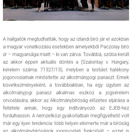
A hallgatók megtudhatták, hogy az izlandi bíró jár el azokban
a magyar vonatkozású esetekben amelyekből Paczolay bíró
úr – magyarsága miatt – ki van zárva. Továbbá, szóba került
az akkor éppen aktuális döntés a (Szalontay v. Hungary,
kérelem száma: 71327/13), melyben a testület hatékony
jogorvoslatnak minősítette az alkotmányjogi panaszt. Ennek
következményeként, a továbbiakban, ha egy ügyben az
alkotmányjogi panasz alkalmas eszköz a jogsérelem
orvoslására, akkor az Alkotmánybíróság előzetes eljárása a
feltétele annak, hogy egy indítványozó az EJEB-hez
fordulhasson. A nemzetközi gyakorlatban megfigyelhető volt
már egy ilyen tendencia: több helyen elismerte már a bíróság
az alkotmánybíróságok jogorvoslati funkcióját – ezzel is