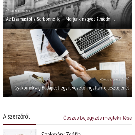
Előző bejegyzés
Az Erasmustól a Sorbonne-ig – Merjünk nagyot álmodni…
Következő bejegyzés
Gyakornokság Budapest egyik vezető ingatlanfejlesztőjénél
A szerzőről
Összes bejegyzés megtekintése
Szakmáry Zsófia