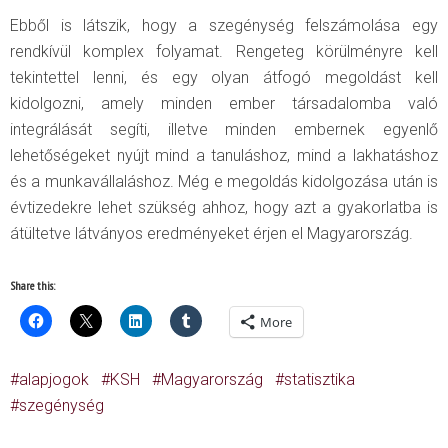
Ebből is látszik, hogy a szegénység felszámolása egy
rendkívül komplex folyamat. Rengeteg körülményre kell
tekintettel lenni, és egy olyan átfogó megoldást kell
kidolgozni, amely minden ember társadalomba való
integrálását segíti, illetve minden embernek egyenlő
lehetőségeket nyújt mind a tanuláshoz, mind a lakhatáshoz
és a munkavállaláshoz. Még e megoldás kidolgozása után is
évtizedekre lehet szükség ahhoz, hogy azt a gyakorlatba is
átültetve látványos eredményeket érjen el Magyarország.
Share this:
More
alapjogok
KSH
Magyarország
statisztika
szegénység