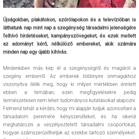
Újságokban, plakátokon, szórólapokon és a televízióban is
láthatunk nap mint nap a szegénység társadalmi jelenségére
felhívó hirdetéseket, kampányszövegeket, és ezek mellett
az adományt kérő, nélkülöző embereket, akik számára
minden nap egy újabb kihívás.
Mindenkiben más kép él a szegénységről és magáról a
szegény emberről. Az emberek többnyire önmagukhoz
viszonyítva ítélik meg, hogy ki milyen mértékben érintett
ebben a témában, ezen megfigyelésekre pedig
természetesen nem lehet tudományos kutatásokat alapozni.
Felmerül tehát a kérdés, hogy mi alapján tudjuk azonosítani a
társadalom peremére kényszerülteket, és ha sikerül
meghatározni a veszélyeztetett társadalmi csoportokat,
hogyan számszerűsíthetjük az ezekbe tartozó személyeket.