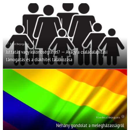
Előző bejegyzés
Juttatás vagy különbségtétel? — Avagy a családalapítási
támogatás és a diákhitel találkozása
Következő bejegyzés
Néhány gondolat a melegházasságról