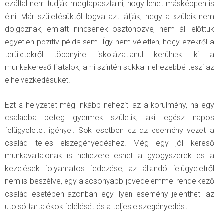
ezáltal nem tudják megtapasztalni, hogy lehet másképpen is
élni. Már születésüktől fogva azt látják, hogy a szüleik nem
dolgoznak, emiatt nincsenek ösztönözve, nem áll előttük
egyetlen pozitív példa sem. Így nem véletlen, hogy ezekről a
területekről többnyire iskolázatlanul kerülnek ki a
munkakereső fiatalok, ami szintén sokkal nehezebbé teszi az
elhelyezkedésüket.
Ezt a helyzetet még inkább nehezíti az a körülmény, ha egy
családba beteg gyermek születik, aki egész napos
felügyeletet igényel. Sok esetben ez az esemény vezet a
család teljes elszegényedéshez. Még egy jól kereső
munkavállalónak is nehezére eshet a gyógyszerek és a
kezelések folyamatos fedezése, az állandó felügyeletről
nem is beszélve, egy alacsonyabb jövedelemmel rendelkező
család esetében azonban egy ilyen esemény jelentheti az
utolsó tartalékok felélését és a teljes elszegényedést.