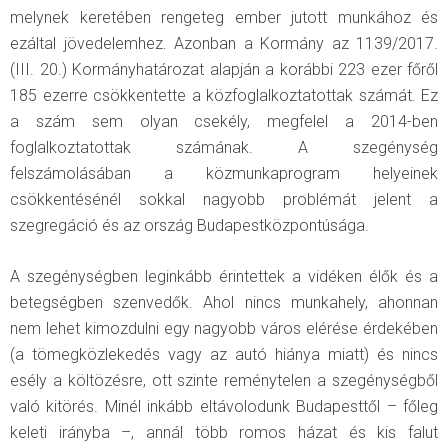
melynek keretében rengeteg ember jutott munkához és
ezáltal jövedelemhez. Azonban a Kormány az 1139/2017.
(III. 20.) Kormányhatározat alapján a korábbi 223 ezer főről
185 ezerre csökkentette a közfoglalkoztatottak számát. Ez
a szám sem olyan csekély, megfelel a 2014-ben
foglalkoztatottak számának. A szegénység
felszámolásában a közmunkaprogram helyeinek
csökkentésénél sokkal nagyobb problémát jelent a
szegregáció és az ország Budapestközpontúsága.
A szegénységben leginkább érintettek a vidéken élők és a
betegségben szenvedők. Ahol nincs munkahely, ahonnan
nem lehet kimozdulni egy nagyobb város elérése érdekében
(a tömegközlekedés vagy az autó hiánya miatt) és nincs
esély a költözésre, ott szinte reménytelen a szegénységből
való kitörés. Minél inkább eltávolodunk Budapesttől – főleg
keleti irányba –, annál több romos házat és kis falut