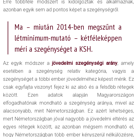
Erre többféle módszert is kidolgoztak és alkalmaznak,
azonban egyik sem ad pontos képet a szegénységről.
Ma – miután 2014-ben megszűnt a
létminimum-mutató – kétféleképpen
méri a szegénységet a KSH.
Az egyik módszer a
jövedelmi szegénységi arány
, amely
esetében a szegénység relatív kategória, vagyis a
szegénységet a többi ember jövedelméhez képest mérik. Ez
csak egyfajta viszonyt fejez ki az alsó és a felsőbb rétegek
között. Ezen adatok alapján Magyarországon
elfogadhatónak mondható a szegénység aránya, mivel az
alacsonyabb, mint Németországban. Ez azért lehetséges,
mert Németországban jóval nagyobb a jövedelmi eltérés az
egyes rétegek között, az azonban mégsem mondható el,
hogy Németországban több ember kényszerül nélkülözésre,