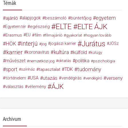
Témák
egyetem
ajánló
alapjogok
beszámoló
büntetőjog
ELTE
ELTE ÁJK
egészség
Egyetem tér
Erasmus
EU
film
filmajánló
gyakorlat
hogyan tovább
Jurátus
interjú
HÖK
jogászi karrier
JÖSz
jog
karrier
kultúra
koronavírus
külföld
külügy
művészet
politika
nemzetközi jog
oktatás
pszichológia
tudomány
sport
TDK
tapasztalat
színház
USA
utazás
verseny
történelem
vendégírás
vendégíró
ÁJK
választás
vélemény
Archívum