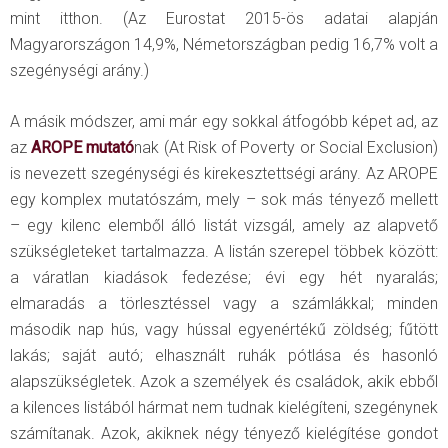
mint itthon. (Az Eurostat 2015-ös adatai alapján
Magyarországon 14,9%, Németországban pedig 16,7% volt a
szegénységi arány.)
A másik módszer, ami már egy sokkal átfogóbb képet ad, az
az
AROPE mutató
nak (At Risk of Poverty or Social Exclusion)
is nevezett szegénységi és kirekesztettségi arány. Az AROPE
egy komplex mutatószám, mely – sok más tényező mellett
– egy kilenc elemből álló listát vizsgál, amely az alapvető
szükségleteket tartalmazza. A listán szerepel többek között:
a váratlan kiadások fedezése; évi egy hét nyaralás;
elmaradás a törlesztéssel vagy a számlákkal; minden
második nap hús, vagy hússal egyenértékű zöldség; fűtött
lakás; saját autó; elhasznált ruhák pótlása és hasonló
alapszükségletek. Azok a személyek és családok, akik ebből
a kilences listából hármat nem tudnak kielégíteni, szegénynek
számítanak. Azok, akiknek négy tényező kielégítése gondot