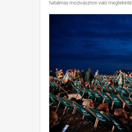
hatalmas mozivásznon való megtekintés