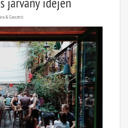
s járvány idején
úra & Gasztró