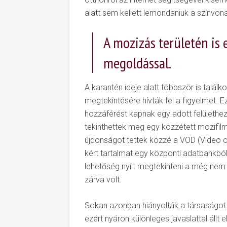
alatt sem kellett lemondaniuk a színvon
A mozizás területén is e
megoldással.
A karantén ideje alatt többször is találk
megtekintésére hívták fel a figyelmet. E
hozzáférést kapnak egy adott felületh
tekinthettek meg egy közzétett mozifilm
újdonságot tettek közzé a VOD (Video o
kért tartalmat egy központi adatbankból 
lehetőség nyílt megtekinteni a még nem
zárva volt.
Sokan azonban hiányolták a társaságot
ezért nyáron különleges javaslattal állt