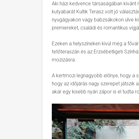
Aki házi kedvence társaságában kívánt m
kutyabarát Kultik Terasz volt jó választ
nyugágyakon vagy babzsákokon ülve kís
premiereket, családi és romantikus vígj
Ezeken a helyszíneken kívül még a fővá
tetőteraszán és az Erzsébetligeti Színház
mozizásra.
A kertmozi legnagyobb előnye, hogy a sz
hogy az időjárás nagy szerepet játszik
akár egy kisebb nyári zápor is el tudta r