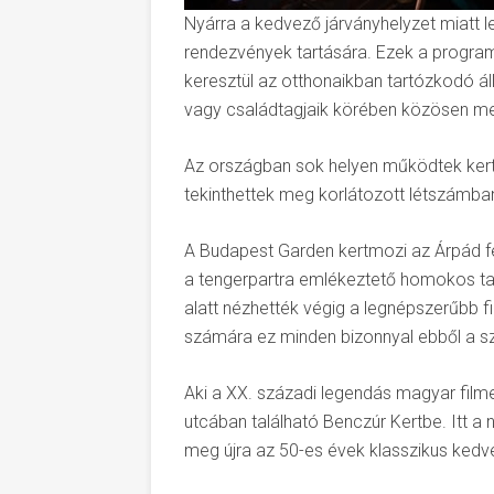
Nyárra a kedvező járványhelyzet miatt le
rendezvények tartására. Ezek a progra
keresztül az otthonaikban tartózkodó á
vagy családtagjaik körében közösen me
Az országban sok helyen működtek kert
tekinthettek meg korlátozott létszámba
A Budapest Garden kertmozi az Árpád fe
a tengerpartra emlékeztető homokos tal
alatt nézhették végig a legnépszerűbb f
számára ez minden bizonnyal ebből a s
Aki a XX. századi legendás magyar filme
utcában található Benczúr Kertbe. Itt a
meg újra az 50-es évek klasszikus kedve