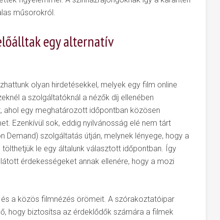
alas műsorokról.
lőálltak egy alternatív
ozhattunk olyan hirdetésekkel, melyek egy film online
zeknél a szolgáltatóknál a nézők díj ellenében
ez, ahol egy meghatározott időpontban közösen
et. Ezenkívül sok, eddig nyilvánosság elé nem tárt
n Demand) szolgáltatás útján, melynek lényege, hogy a
tölthetjük le egy általunk választott időpontban. Így
 látott érdekességeket annak ellenére, hogy a mozi
 és a közös filmnézés örömeit. A szórakoztatóipar
 elő, hogy biztosítsa az érdeklődők számára a filmek