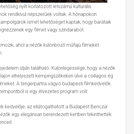
hetőség nyílt korlátozott létszámú kulturális
mok rendkívül népszerűek voltak. A hónapokon
llampolgárok ismét lehetőséget kaptak, hogy barátaik
gnézzenek egy filmet vagy színdarabot.
mozik, ahol a nézők különböző műfajú filmeket
n.
jedelem útján található. Különlegessége, hogy a nézők
ajon elhelyezett kempingszékeken ülve a csillagos ég
ilmeket. A tengerpartra vágyó budapesti filmkedvelők
zempontból is egy élvezetes program volt.
k kedvelője, az ellátogathatott a Budapest Benczúr
 nézők egy elegánsan berendezett kertben tekinthették
nceit.