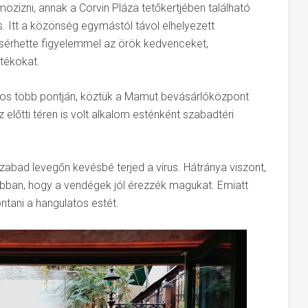
ozizni, annak a Corvin Pláza tetőkertjében található
ás. Itt a közönség egymástól távol elhelyezett
érhette figyelemmel az örök kedvenceket,
átékokat.
ros több pontján, köztük a Mamut bevásárlóközpont
 előtti téren is volt alkalom esténként szabadtéri
abad levegőn kevésbé terjed a vírus. Hátránya viszont,
 abban, hogy a vendégek jól érezzék magukat. Emiatt
ontani a hangulatos estét.