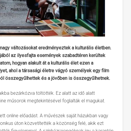
 nagy változásokat eredményeztek a kulturális életben.
ljából az ilyesfajta események szabadtéren kerültek
m, hogyan alakult át a kulturális élet ezen a
yet, ahol a társasági életre vágyó személyek egy film
ól összegyűlhettek és a jövőben is összegyűlhetnek.
kba bezárkózva töltötték. Ez alatt az idő alatt
ine műsorok megtekintésével foglalták el magukat.
ett online előadást. A művészek saját házukban vagy
onikus úton közvetítették a közönség felé, akik ezt
rhették figyelemmel. A színházrajongóknak így a karantén