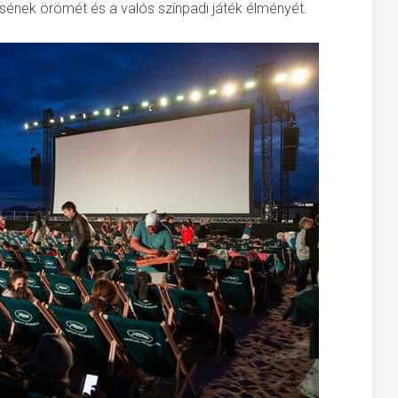
ének örömét és a valós színpadi játék élményét.