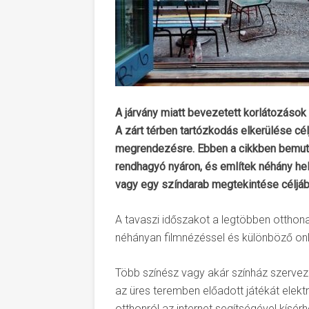
A járvány miatt bevezetett korlátozások
A zárt térben tartózkodás elkerülése cé
megrendezésre. Ebben a cikkben bemutato
rendhagyó nyáron, és említek néhány hel
vagy egy színdarab megtekintése céljáb
A tavaszi időszakot a legtöbben otthonai
néhányan filmnézéssel és különböző onl
Több színész vagy akár színház szervez
az üres teremben előadott játékát elektr
otthonról az internet segítségével kísé